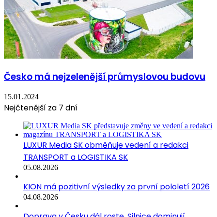
Česko má nejzelenější průmyslovou budovu
15.01.2024
Nejčtenější za 7 dní
LUXUR Media SK obměňuje vedení a redakci
TRANSPORT a LOGISTIKA SK
05.08.2026
KION má pozitivní výsledky za první pololetí 2026
04.08.2026
Doprava v Česku dál roste. Silnice dominují,