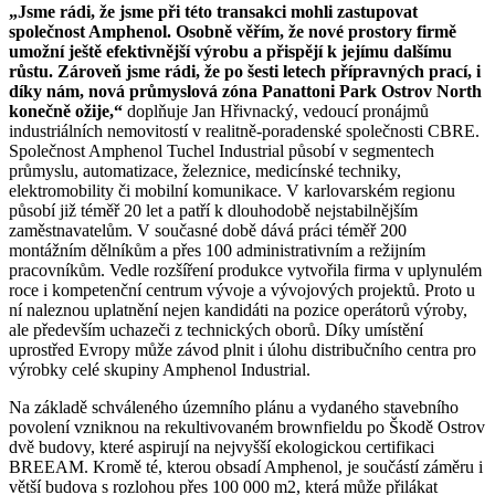
„Jsme rádi, že jsme při této transakci mohli zastupovat
společnost Amphenol. Osobně věřím, že nové prostory firmě
umožní ještě efektivnější výrobu a přispějí k jejímu dalšímu
růstu. Zároveň jsme rádi, že po šesti letech přípravných prací, i
díky nám, nová průmyslová zóna Panattoni Park Ostrov North
konečně ožije,“
doplňuje Jan Hřivnacký, vedoucí pronájmů
industriálních nemovitostí v realitně-poradenské společnosti CBRE.
Společnost Amphenol Tuchel Industrial působí v segmentech
průmyslu, automatizace, železnice, medicínské techniky,
elektromobility či mobilní komunikace. V karlovarském regionu
působí již téměř 20 let a patří k dlouhodobě nejstabilnějším
zaměstnavatelům. V současné době dává práci téměř 200
montážním dělníkům a přes 100 administrativním a režijním
pracovníkům. Vedle rozšíření produkce vytvořila firma v uplynulém
roce i kompetenční centrum vývoje a vývojových projektů. Proto u
ní naleznou uplatnění nejen kandidáti na pozice operátorů výroby,
ale především uchazeči z technických oborů. Díky umístění
uprostřed Evropy může závod plnit i úlohu distribučního centra pro
výrobky celé skupiny Amphenol Industrial.
Na základě schváleného územního plánu a vydaného stavebního
povolení vzniknou na rekultivovaném brownfieldu po Škodě Ostrov
dvě budovy, které aspirují na nejvyšší ekologickou certifikaci
BREEAM. Kromě té, kterou obsadí Amphenol, je součástí záměru i
větší budova s rozlohou přes 100 000 m2, která může přilákat