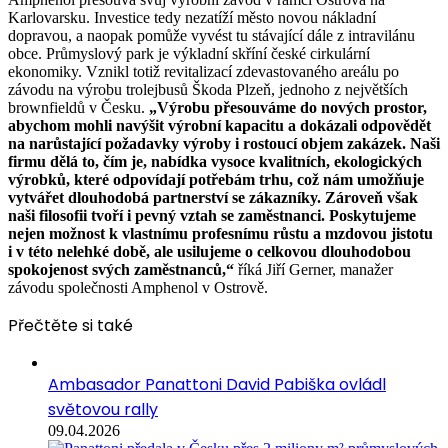
Karlovarsku. Investice tedy nezatíží město novou nákladní
dopravou, a naopak pomůže vyvést tu stávající dále z intravilánu
obce. Průmyslový park je výkladní skříní české cirkulární
ekonomiky. Vznikl totiž revitalizací zdevastovaného areálu po
závodu na výrobu trolejbusů Škoda Plzeň, jednoho z největších
brownfieldů v Česku.
„Výrobu přesouváme do nových prostor,
abychom mohli navýšit výrobní kapacitu a dokázali odpovědět
na narůstající požadavky výroby i rostoucí objem zakázek. Naši
firmu dělá to, čím je, nabídka vysoce kvalitních, ekologických
výrobků, které odpovídají potřebám trhu, což nám umožňuje
vytvářet dlouhodobá partnerství se zákazníky. Zároveň však
naši filosofii tvoří i pevný vztah se zaměstnanci. Poskytujeme
nejen možnost k vlastnímu profesnímu růstu a mzdovou jistotu
i v této nelehké době, ale usilujeme o celkovou dlouhodobou
spokojenost svých zaměstnanců,“
říká Jiří Gerner, manažer
závodu společnosti Amphenol v Ostrově.
Přečtěte si také
Ambasador Panattoni David Pabiška ovládl
světovou rally
09.04.2026