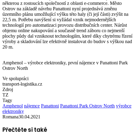
některou z rostoucích společností z oblasti e-commerce. Město
Ostrov na základě návrhu Panattoni nyní projednává změnu
územního plánu umožňující výšku této haly (či její části) zvýšit na
22,5 m. Potřebu navýšení si vyžádal vznik nejmodernějších
technologií pro automatizaci provozu distribučních center. Nárůst
objemu online nakupování a současně trend záboru co nejmenší
plochy půdy dal vzniknout technologiím, které díky chytrému řízení
výroby a skladování lze efektivně instalovat do budov s výškou nad
20 m.
Amphenol – výrobce elektroniky, první nájemce v Panattoni Park
Ostrov North
Ve spolupráci
transport-logistika.cz
Zdroj
TZ
Tagy
Amphenol
nájemce
Panattoni
Panattoni Park Ostrov North
výrobce
elektroniky
Romana
30.04.2021
Přečtěte si také