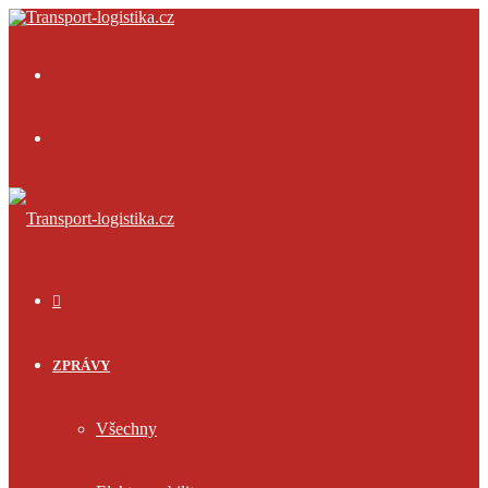
Menu
Přihlásit
se
ÚVOD
ZPRÁVY
Všechny