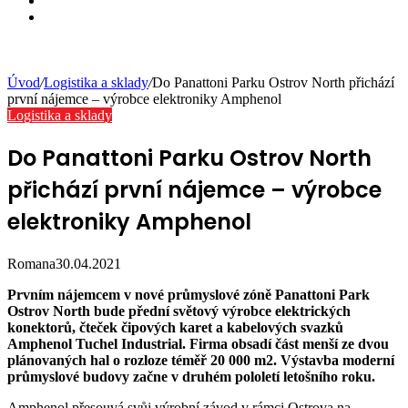
Instagram
Úvod
/
Logistika a sklady
/
Do Panattoni Parku Ostrov North přichází
první nájemce – výrobce elektroniky Amphenol
Logistika a sklady
Do Panattoni Parku Ostrov North
přichází první nájemce – výrobce
elektroniky Amphenol
Romana
30.04.2021
Prvním nájemcem v nové průmyslové zóně Panattoni Park
Ostrov North bude přední světový výrobce elektrických
konektorů, čteček čipových karet a kabelových svazků
Amphenol Tuchel Industrial. Firma obsadí část menší ze dvou
plánovaných hal o rozloze téměř 20 000 m2. Výstavba moderní
průmyslové budovy začne v druhém pololetí letošního roku.
Amphenol přesouvá svůj výrobní závod v rámci Ostrova na