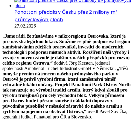
Panattoni předala v Česku přes 2 miliony m²
průmyslových ploch
27.02.2026
„Jsme rádi, že zůstáváme v mikroregionu Ostrovska, které je
pro nás strategickou lokací. Snažíme se plně podporovat region
zaměstnáváním zdejších pracovníků, investicí do moderních
technologií i podporou místních aktivit. Rozšíření naší výroby i
vývoje v novém závodě je dalším z našich příspěvků pro rozvoj
celého regionu Ostrova,“
dodává Jörg Kersten, jednatel
společnosti Amphenol Tuchel Industrial GmbH v Německu.
„Těší
mne, že prvním nájemcem našeho průmyslového parku v
Ostrově je právě výrobní firma, která zaměstnává téměř
výhradně lokální občany. Projekt Panattoni Park Ostrov North
tak navazuje na výrobní tradici areálu, který kdysi sloužil pro
výrobu trolejbusů pro celý východní blok. Velkým přínosem
pro Ostrov bude i přesun souvisejí nákladní dopravy z
původního působiště v městské zástavbě do našeho areálu s
rychlým napojením na obchvat Ostrova,“
uvedl Pavel Sovička,
generální ředitel Panattoni pro ČR a Slovensko.