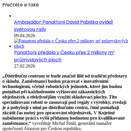
Přečtěte si také
Ambasador Panattoni David Pabiška ovládl
světovou rally
09.04.2026
Panattoni předala v Česku přes 2 miliony m²
průmyslových ploch
27.02.2026
„
Distribuční centrum se bude značně lišit od tradiční představy
o skladu. Zaměstnanci budou pracovat s inovativními
technologiemi, včetně robotických jednotek, které jim budou
pomáhat při každodenním vyřizování zákaznických
objednávek a efektivnějším využití skladovací plochy. Tito
specializovaní roboti se zasouvají pod regály s výrobky, zvedají
je a pohybují s nimi po distribučním centru, čímž pomáhají
zkrátit čas nutný pro zpracování objednávek. V Kojetíně
nabídneme práci s vyšší přidanou hodnotou pro kvalifikované
zaměstnance,“
vysvětluje Michal Šmíd, generální manažer
společnosti Amazon pro Českou republiku.