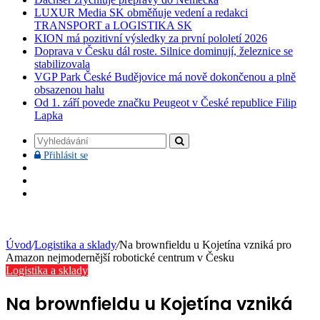
LUXUR Media SK obměňuje vedení a redakci
TRANSPORT a LOGISTIKA SK
KION má pozitivní výsledky za první pololetí 2026
Doprava v Česku dál roste. Silnice dominují, železnice se
stabilizovala
VGP Park České Budějovice má nově dokončenou a plně
obsazenou halu
Od 1. září povede značku Peugeot v České republice Filip
Lapka
Vyhledávání
Přihlásit
Přihlásit se
se
Facebook
YouTube
Instagram
Úvod
/
Logistika a sklady
/
Na brownfieldu u Kojetína vzniká pro
Amazon nejmodernější robotické centrum v Česku
Logistika a sklady
Na brownfieldu u Kojetína vzniká