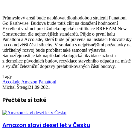
Průmyslový areál bude naplňovat dlouhodobou strategii Panattoni
Go Earthwise. Budova bude totiž cílit na dosažení hodnocení
Excellent v rámci prestižní ekologické certifikace BREEAM New
Construction dle nejnovějších standardů. Půjde o první halu
Panattoni a Accolade, která bude připravena na instalaci fotovoltaiky
na co největší části střechy. V souladu s nejpřísnějšími požadavky na
udržitelný rozvoj bude probíhat také samotná výstavba.
Samozřejmostí je tak například ekologická likvidace azbestu
z demolice původních budov, recyklace stavebního odpadu na místě
a využití železniční dopravy prefabrikovaných částí budovy.
Tagy
Accolade
Amazon
Panattoni
Michal Štengl
21.09.2021
Přečtěte si také
Amazon slaví deset let v Česku