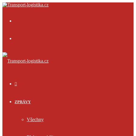
Menu
Přihlásit
se
ÚVOD
ZPRÁVY
Všechny