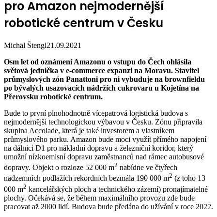
pro Amazon nejmodernější
robotické centrum v Česku
Michal Štengl
21.09.2021
Osm let od oznámení Amazonu o vstupu do Čech ohlásila
světová jednička v e-commerce expanzi na Moravu. Stavitel
průmyslových zón Panattoni pro ni vybuduje na
brownfieldu
po bývalých usazovacích nádržích cukrovaru u Kojetína na
Přerovsku robotické centrum.
Bude to první plnohodnotně vícepatrová logistická budova s
nejmodernější technologickou výbavou v Česku. Zónu připravila
skupina Accolade, která je také investorem a vlastníkem
průmyslového parku. Amazon bude moci využít přímého napojení
na dálnici D1 pro nákladní dopravu a železniční koridor, který
umožní nízkoemisní dopravu zaměstnanců nad rámec autobusové
2
dopravy. Objekt o rozloze 52 000 m
nabídne ve čtyřech
2
nadzemních podlažích rekordních bezmála 190 000 m
(z toho 13
2
000 m
kancelářských ploch a technického zázemí) pronajímatelné
plochy. Očekává se, že během maximálního provozu zde bude
pracovat až 2000 lidí. Budova bude předána do užívání v roce 2022.