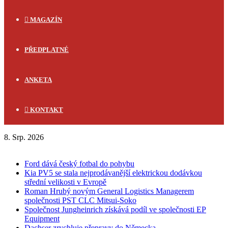
MAGAZÍN
PŘEDPLATNÉ
ANKETA
KONTAKT
8. Srp. 2026
FLASH NEWS
Ford dává český fotbal do pohybu
Kia PV5 se stala nejprodávanější elektrickou dodávkou
střední velikosti v Evropě
Roman Hrubý novým General Logistics Managerem
společnosti PST CLC Mitsui-Soko
Společnost Jungheinrich získává podíl ve společnosti EP
Equipment
Dachser zrychluje přepravy do Německa