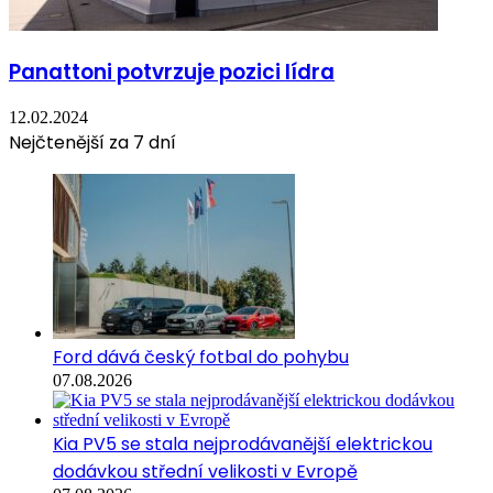
Panattoni potvrzuje pozici lídra
12.02.2024
Nejčtenější za 7 dní
Ford dává český fotbal do pohybu
07.08.2026
Kia PV5 se stala nejprodávanější elektrickou
dodávkou střední velikosti v Evropě