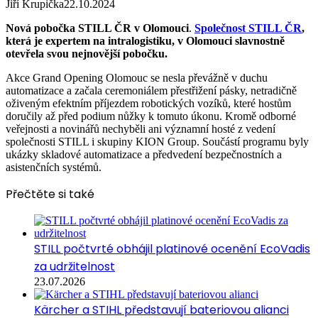
Jiří Krupička
22.10.2024
Nová pobočka STILL ČR v Olomouci
.
Společnost STILL ČR
,
která je expertem na intralogistiku, v Olomouci slavnostně
otevřela svou nejnovější pobočku.
Akce Grand Opening Olomouc se nesla převážně v duchu
automatizace a začala ceremoniálem přestřižení pásky, netradičně
oživeným efektním příjezdem robotických vozíků, které hostům
doručily až před podium nůžky k tomuto úkonu. Kromě odborné
veřejnosti a novinářů nechyběli ani významní hosté z vedení
společnosti STILL i skupiny KION Group. Součástí programu byly
ukázky skladové automatizace a předvedení bezpečnostních a
asistenčních systémů.
Přečtěte si také
STILL počtvrté obhájil platinové ocenění EcoVadis
za udržitelnost
23.07.2026
Kärcher a STIHL představují bateriovou alianci