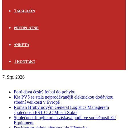
MAGAZÍN
PŘEDPLATNÉ
ANKETA
KONTAKT
7. Srp. 2026
FLASH NEWS
Ford dává český fotbal do pohybu
Kia PV5 se stala nejprodávanější elektrickou dodávkou
střední velikosti v Evropě
Roman Hrubý novým General Logistics Managerem
společnosti PST CLC Mitsui-Soko
Společnost Jungheinrich získává podíl ve společnosti EP
Equipment
Dachser zrychluje přepravy do Německa