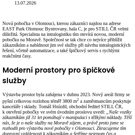
13.07.2026
Nová pobočka v Olomouci, kterou zákazníci najdou na adrese
EAST Park Olomouc Bystrovany, hala C, je pro STILL ČR velmi
důležitá. Specialista na intralogistiku tím otevírá novou, moderní
pobočku na Moravě. Společnost se tak chce co nejvíce přiblížit
zákazníkům a nabídnout jim své služby při návrhu intralogistických
řešení, včetně automatizace, a také špičkový servis s rychlými
reakčními časy.
Moderní prostory pro špičkové
služby
Výstavba prostor byla zahájena v dubnu 2023. Nový areál firmy se
2
pyšní celkovou rozlohou téměř 3800 m
a zaměstnancům poskytuje
kanceláře i sklady. Tomáš Hnízdil, obchodní ředitel STILL ČR,
k otevření pobočky ve svém úvodním proslovu uvedl:
„Naše vozíky
zákazníkům již 31 let pomáhají v manipulaci s těžkými náklady. Těší
nás, že je o naše služby na Moravě zájem, a právě proto jsme se
rozhodli pro výstavbu nové pobočky v Olomouci. Zkracujeme tím
dopravní vzdálenosti k zákazníkům a
šetříme nejenom čas a