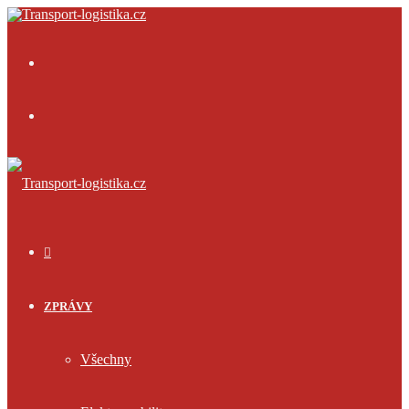
Menu
Přihlásit
se
ÚVOD
ZPRÁVY
Všechny