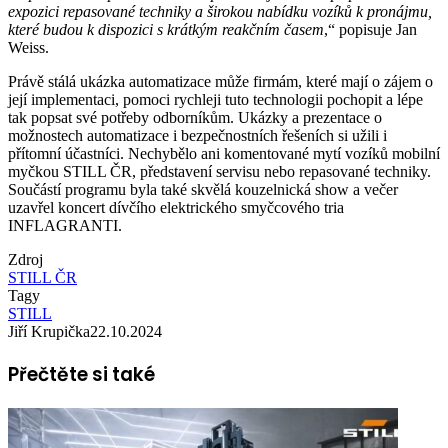
expozici repasované techniky a širokou nabídku vozíků k pronájmu,
které budou k dispozici s krátkým reakčním časem
,“ popisuje Jan
Weiss.
Právě stálá ukázka automatizace může firmám, které mají o zájem o
její implementaci, pomoci rychleji tuto technologii pochopit a lépe
tak popsat své potřeby odborníkům. Ukázky a prezentace o
možnostech automatizace i bezpečnostních řešeních si užili i
přítomní účastníci. Nechybělo ani komentované mytí vozíků mobilní
myčkou STILL ČR, představení servisu nebo repasované techniky.
Součástí programu byla také skvělá kouzelnická show a večer
uzavřel koncert dívčího elektrického smyčcového tria
INFLAGRANTI.
Zdroj
STILL ČR
Tagy
STILL
Jiří Krupička
22.10.2024
Přečtěte si také