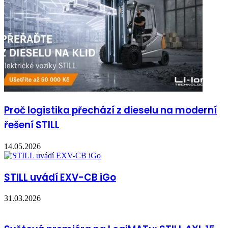
Proč logistika přechází z dieselu na moderní
řešení STILL
14.05.2026
STILL uvádí EXV-CB iGo
31.03.2026