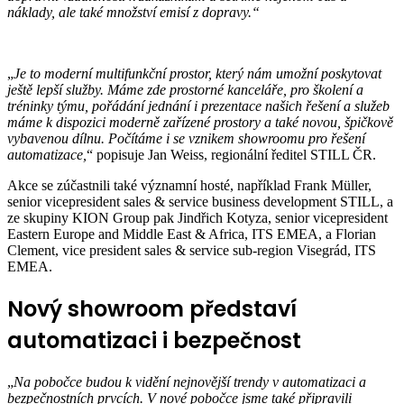
náklady, ale také množství emisí z dopravy.“
„
Je to moderní multifunkční prostor, který nám umožní poskytovat
ještě lepší služby. Máme zde prostorné kanceláře, pro školení a
tréninky týmu, pořádání jednání i prezentace našich řešení a služeb
máme k dispozici moderně zařízené prostory a také novou, špičkově
vybavenou dílnu. Počítáme i se vznikem showroomu pro řešení
automatizace,
“ popisuje Jan Weiss, regionální ředitel STILL ČR.
Akce se zúčastnili také významní hosté, například Frank Müller,
senior vicepresident sales & service business development STILL, a
ze skupiny KION Group pak Jindřich Kotyza, senior vicepresident
Eastern Europe and Middle East & Africa, ITS EMEA, a Florian
Clement, vice president sales & service sub-region Visegrád, ITS
EMEA.
Nový showroom představí
automatizaci i bezpečnost
„
Na pobočce budou k vidění nejnovější trendy v automatizaci a
bezpečnostních prvcích. V nové pobočce jsme také připravili