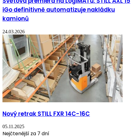
Světová premiéra na LogiMATu: STILL AXL 15
iGo definitivně automatizuje nakládku
kamionů
24.03.2026
Nový retrak STILL FXR 14C-16C
05.11.2025
Nejčtenější za 7 dní