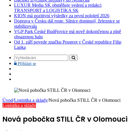
LUXUR Media SK obměňuje vedení a redakci
TRANSPORT a LOGISTIKA SK
KION má pozitivní výsledky za první pololetí 2026
Doprava v Česku dál roste. Silnice dominují, železnice se
stabilizovala
VGP Park České Budějovice má nově dokončenou a plně
obsazenou halu
Od 1. září povede značku Peugeot v České republice Filip
Lapka
Vyhledávání
Přihlásit
Přihlásit se
se
Facebook
YouTube
Instagram
Úvod
/
Logistika a sklady
/
Nová pobočka STILL ČR v Olomouci
Logistika a sklady
Nová pobočka STILL ČR v Olomouci