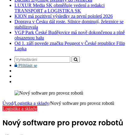
LUXUR Media SK obměňuje vedení a redakci
TRANSPORT a LOGISTIKA SK
KION má pozitivní výsledky za první pololetí 2026
Doprava v Česku dál roste. Silnice dominují, železnice se
stabilizovala
VGP Park České Budějovice má nově dokončenou a plně
obsazenou halu
Od 1. září povede značku Peugeot v České republice Filip
Lapka
Vyhledávání
Přihlásit
Přihlásit se
se
Facebook
YouTube
Instagram
Úvod
/
Logistika a sklady
/
Nový software pro provoz robotů
Logistika a sklady
Nový software pro provoz robotů