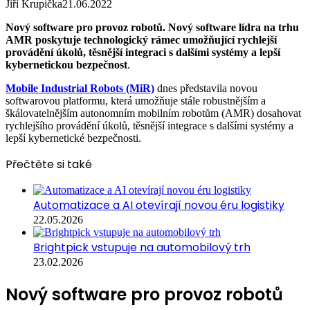
Jiří Krupička
21.06.2022
Nový software pro provoz robotů.
Nový software lídra na trhu
AMR poskytuje technologický rámec umožňující rychlejší
provádění úkolů, těsnější integraci s dalšími systémy a lepší
kybernetickou bezpečnost
.
Mobile Industrial Robots (MiR)
dnes představila novou
softwarovou platformu, která umožňuje stále robustnějším a
škálovatelnějším autonomním mobilním robotům (AMR) dosahovat
rychlejšího provádění úkolů, těsnější integrace s dalšími systémy a
lepší kybernetické bezpečnosti.
Přečtěte si také
Automatizace a AI otevírají novou éru logistiky
22.05.2026
Brightpick vstupuje na automobilový trh
23.02.2026
Nový software pro provoz robotů