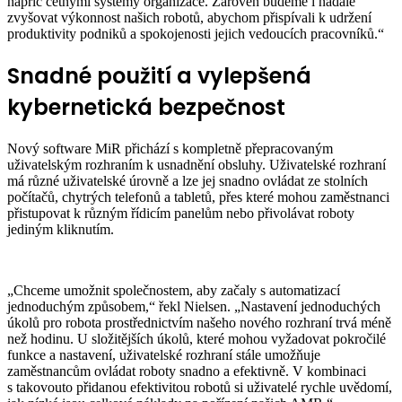
napříč četnými systémy organizace. Zároveň budeme i nadále
zvyšovat výkonnost našich robotů, abychom přispívali k udržení
produktivity podniků a spokojenosti jejich vedoucích pracovníků.“
Snadné použití a vylepšená
kybernetická bezpečnost
Nový software MiR přichází s kompletně přepracovaným
uživatelským rozhraním k usnadnění obsluhy. Uživatelské rozhraní
má různé uživatelské úrovně a lze jej snadno ovládat ze stolních
počítačů, chytrých telefonů a tabletů, přes které mohou zaměstnanci
přistupovat k různým řídicím panelům nebo přivolávat roboty
jediným kliknutím.
„Chceme umožnit společnostem, aby začaly s automatizací
jednoduchým způsobem,“ řekl Nielsen. „Nastavení jednoduchých
úkolů pro robota prostřednictvím našeho nového rozhraní trvá méně
než hodinu. U složitějších úkolů, které mohou vyžadovat pokročilé
funkce a nastavení, uživatelské rozhraní stále umožňuje
zaměstnancům ovládat roboty snadno a efektivně. V kombinaci
s takovouto přidanou efektivitou robotů si uživatelé rychle uvědomí,