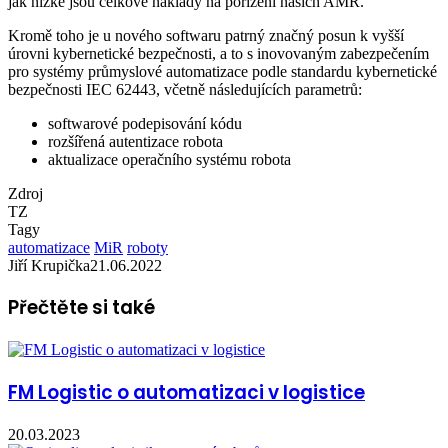
jak nízké jsou celkové náklady na pořízení našich AMR.“
Kromě toho je u nového softwaru patrný značný posun k vyšší
úrovni kybernetické bezpečnosti, a to s inovovaným zabezpečením
pro systémy průmyslové automatizace podle standardu kybernetické
bezpečnosti IEC 62443, včetně následujících parametrů:
softwarové podepisování kódu
rozšířená autentizace robota
aktualizace operačního systému robota
Zdroj
TZ
Tagy
automatizace
MiR
roboty
Jiří Krupička
21.06.2022
Přečtěte si také
FM Logistic o automatizaci v logistice
20.03.2023