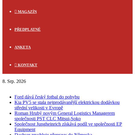
MAGAZÍN
PŘEDPLATNÉ
ANKETA
KONTAKT
8. Srp. 2026
FLASH NEWS
Ford dává český fotbal do pohybu
Kia PV5 se stala nejprodávanější elektrickou dodávkou
střední velikosti v Evropě
Roman Hrubý novým General Logistics Managerem
společnosti PST CLC Mitsui-Soko
Společnost Jungheinrich získává podíl ve společnosti EP
Equipment
Dachser zrychluje přepravy do Německa