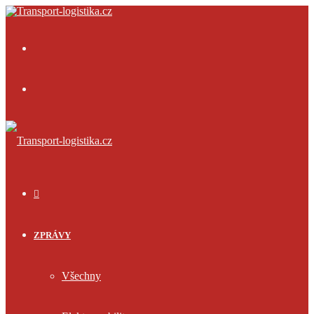
Menu
Přihlásit
se
ÚVOD
ZPRÁVY
Všechny