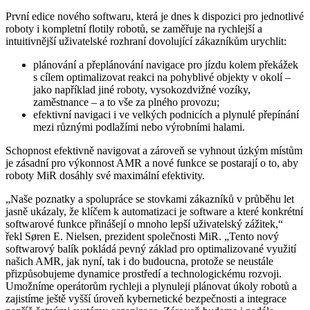
První edice nového softwaru, která je dnes k dispozici pro jednotlivé
roboty i kompletní flotily robotů, se zaměřuje na rychlejší a
intuitivnější uživatelské rozhraní dovolující zákazníkům urychlit:
plánování a přeplánování navigace pro jízdu kolem překážek
s cílem optimalizovat reakci na pohyblivé objekty v okolí –
jako například jiné roboty, vysokozdvižné vozíky,
zaměstnance – a to vše za plného provozu;
efektivní navigaci i ve velkých podnicích a plynulé přepínání
mezi různými podlažími nebo výrobními halami.
Schopnost efektivně navigovat a zároveň se vyhnout úzkým místům
je zásadní pro výkonnost AMR a nové funkce se postarají o to, aby
roboty MiR dosáhly své maximální efektivity.
„Naše poznatky a spolupráce se stovkami zákazníků v průběhu let
jasně ukázaly, že klíčem k automatizaci je software a které konkrétní
softwarové funkce přinášejí o mnoho lepší uživatelský zážitek,“
řekl Søren E. Nielsen, prezident společnosti MiR. „Tento nový
softwarový balík pokládá pevný základ pro optimalizované využití
našich AMR, jak nyní, tak i do budoucna, protože se neustále
přizpůsobujeme dynamice prostředí a technologickému rozvoji.
Umožníme operátorům rychleji a plynuleji plánovat úkoly robotů a
zajistíme ještě vyšší úroveň kybernetické bezpečnosti a integrace