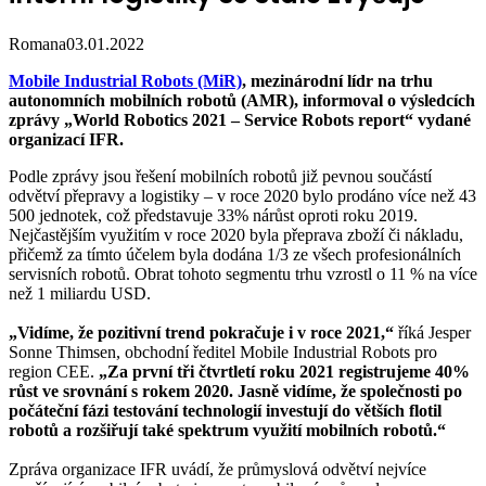
Romana
03.01.2022
Mobile Industrial Robots (MiR)
, mezinárodní lídr na trhu
autonomních mobilních robotů (AMR), informoval o výsledcích
zprávy „World Robotics 2021 – Service Robots report“ vydané
organizací IFR.
Podle zprávy jsou řešení mobilních robotů již pevnou součástí
odvětví přepravy a logistiky – v roce 2020 bylo prodáno více než 43
500 jednotek, což představuje 33% nárůst oproti roku 2019.
Nejčastějším využitím v roce 2020 byla přeprava zboží či nákladu,
přičemž za tímto účelem byla dodána 1/3 ze všech profesionálních
servisních robotů. Obrat tohoto segmentu trhu vzrostl o 11 % na více
než 1 miliardu USD.
„Vidíme, že pozitivní trend pokračuje i v roce 2021,“
říká Jesper
Sonne Thimsen, obchodní ředitel Mobile Industrial Robots pro
region CEE.
„Za první tři čtvrtletí roku 2021 registrujeme 40%
růst ve srovnání s rokem 2020. Jasně vidíme, že společnosti po
počáteční fázi testování technologií investují do větších flotil
robotů a rozšiřují také spektrum využití mobilních robotů.“
Zpráva organizace IFR uvádí, že průmyslová odvětví nejvíce