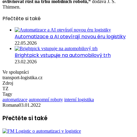
ovlivňovat růst na trhu mobilních robotů,“
dodává J. S.
Thimsen.
Přečtěte si také
Automatizace a AI otevírají novou éru logistiky
22.05.2026
Brightpick vstupuje na automobilový trh
23.02.2026
Ve spolupráci
transport-logistika.cz
Zdroj
TZ
Tagy
automatizace
autonomní roboty
interní logistika
Romana
03.01.2022
Přečtěte si také