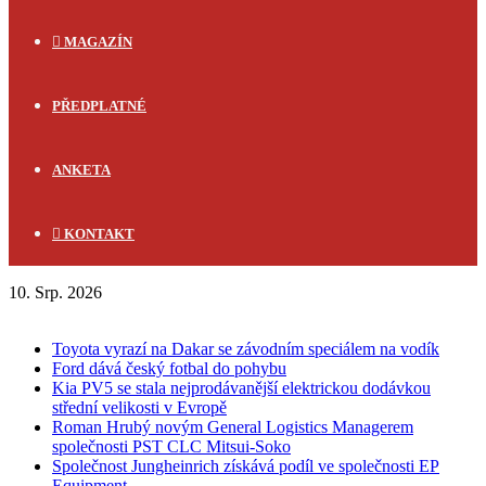
MAGAZÍN
PŘEDPLATNÉ
ANKETA
KONTAKT
10. Srp. 2026
FLASH NEWS
Toyota vyrazí na Dakar se závodním speciálem na vodík
Ford dává český fotbal do pohybu
Kia PV5 se stala nejprodávanější elektrickou dodávkou
střední velikosti v Evropě
Roman Hrubý novým General Logistics Managerem
společnosti PST CLC Mitsui-Soko
Společnost Jungheinrich získává podíl ve společnosti EP
Equipment