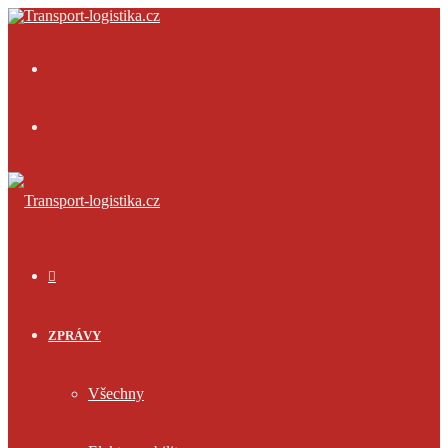
Menu
Přihlásit
se
ÚVOD
ZPRÁVY
Všechny