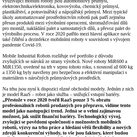
využívající mobilní roboty jsou automobilový průmysl,
elektrotechnika/elektronika, kovovýroba, chemický průmysl,
plastikářství, a potravinářský a nápojářský průmysl. Mezi typické
úkoly automatizované prostřednictvím robotů pak patří zejména
přesun produktů mezi výrobními operacemi, shromažďování dílů
pro montáž, nakládání palet a samostatných dílů, a převoz palet do
výrobního procesu. V roce 2020 patřilo mezi hlavní aplikace navíc
také čištění a dezinfekce mobilními roboty v souvislosti s vývojem
pandemie Covid-19.
Mobile Industrial Robots rozšiřuje své portfolio z důvodu
zvyšujících se nároků ze strany výrobců. Nové roboty MiR600 a
MiR1350, uvedené na trh v srpnu tohoto roku, s nosností až 600 kg
a 1350 kg byly navrženy pro bezpečnou a efektivní manipulaci s
materiálem v náročných průmyslových prostředích.
Na trhu jsou nyní k dispozici různé obchodní modely. Jedním z nich
je model RaaS – robot jako služba – snižující vstupní bariéry.
„Přestože v roce 2020 tvořil RaaS pouze 3 % obratu
profesionálních robotů prodaných pro přepravu, vidíme tento
model jako nastupující trend. Jedná se o velmi zajímavou
možnost, jak snížit finanční bariéry. Technologický vývoj,
zvyšující se povědomí společností o možnostech mobilních
robotů, výzvy na trhu práce a hledání větší flexibility a nových
zdrojů konkurenční výhody, to vše jsou faktory, které budou