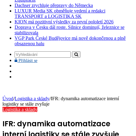
Dachser zrychluje přepravy do Německa
LUXUR Media SK obměňuje vedení a redakci
TRANSPORT a LOGISTIKA SK
KION má pozitivní výsledky za první pololetí 2026
Doprava v Česku dál roste. Silnice dominují, železnice se
stabilizovala
VGP Park České Budějovice má nově dokončenou a plně
obsazenou halu
Vyhledávání
Přihlásit
Přihlásit se
se
Facebook
YouTube
Instagram
Úvod
/
Logistika a sklady
/
IFR: dynamika automatizace interní
logistiky se stále zvyšuje
Logistika a sklady
IFR: dynamika automatizace
interní logistiky se stále zvyšuje