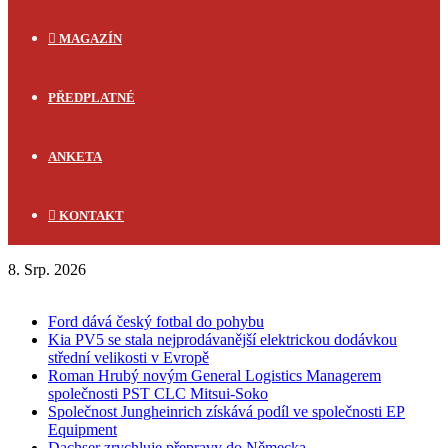
MAGAZÍN
PŘEDPLATNÉ
ANKETA
KONTAKT
8. Srp. 2026
FLASH NEWS
Ford dává český fotbal do pohybu
Kia PV5 se stala nejprodávanější elektrickou dodávkou
střední velikosti v Evropě
Roman Hrubý novým General Logistics Managerem
společnosti PST CLC Mitsui-Soko
Společnost Jungheinrich získává podíl ve společnosti EP
Equipment
Dachser zrychluje přepravy do Německa