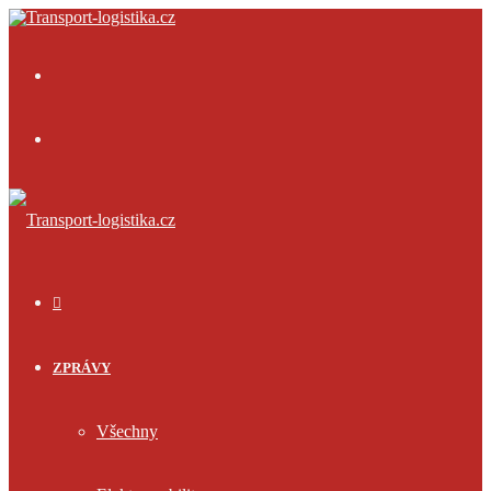
Menu
Přihlásit
se
ÚVOD
ZPRÁVY
Všechny