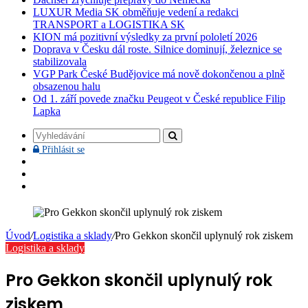
LUXUR Media SK obměňuje vedení a redakci
TRANSPORT a LOGISTIKA SK
KION má pozitivní výsledky za první pololetí 2026
Doprava v Česku dál roste. Silnice dominují, železnice se
stabilizovala
VGP Park České Budějovice má nově dokončenou a plně
obsazenou halu
Od 1. září povede značku Peugeot v České republice Filip
Lapka
Vyhledávání
Přihlásit
Přihlásit se
se
Facebook
YouTube
Instagram
Úvod
/
Logistika a sklady
/
Pro Gekkon skončil uplynulý rok ziskem
Logistika a sklady
Pro Gekkon skončil uplynulý rok
ziskem