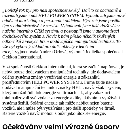
23.12.2022
„Loňský rok byl pro naši společnost skvělý. Dařilo se obchodně a
rozvinuli jsme i náš HELI POWER SYSTEM. Vybudovali jsme nové
oddělení marketingu a personální oddělení. Výrazně jsme posílili
tým v administrativě i v servisu. Vybudovali jsme také další větev
našeho interního CRM systému a postoupili jsme v automatizaci
docházkového systému. Navíc k nám přešlo několik zkušených
odborníků z velkých firem dodávajících manipulační techniku. To
vše byl výborný základ pro další aktivity v letošním
roce,“
vyjmenovala Andrea Orlová, výkonná ředitelka společnosti
Gekkon International.
Vizí společnosti Gekkon International, která se začíná naplňovat, je
nebýt pouze dodavatelem manipulační techniky, ale dodavatelem
celého systému změny využívání energie u zákazníků
prostřednictvím HELI POWER SYSTEMu. Firma bude nadále
dodávat manipulační techniku značky HELI, navíc však i systém,
který umožní řídit tok energie ve firmách tak, aby zákazníci
minimalizovali své výdaje za energie a díky aktivnímu využívání
systému šetřili. Solární energie tak může nabíjet nejen baterie
vozíků, ale i může být využívána i pro další spotřeby ve firmě.
Baterie vozíků navíc mohou sloužit jako úložiště energie.
Očekávány velmi výrazné úspory