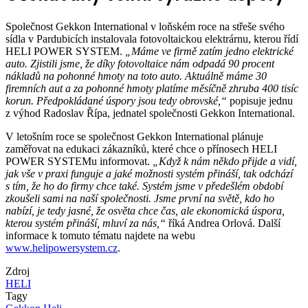
Společnost Gekkon International v loňském roce na střeše svého
sídla v Pardubicích instalovala fotovoltaickou elektrárnu, kterou řídí
HELI POWER SYSTEM.
„Máme ve firmě zatím jedno elektrické
auto. Zjistili jsme, že díky fotovoltaice nám odpadá 90 procent
nákladů na pohonné hmoty na toto auto. Aktuálně máme 30
firemních aut a za pohonné hmoty platíme měsíčně zhruba 400 tisíc
korun. Předpokládané úspory jsou tedy obrovské,“
popisuje jednu
z výhod Radoslav Řípa, jednatel společnosti Gekkon International.
V letošním roce se společnost Gekkon International plánuje
zaměřovat na edukaci zákazníků, které chce o přínosech HELI
POWER SYSTEMu informovat.
„Když k nám někdo přijde a vidí,
jak vše v praxi funguje a jaké možnosti systém přináší, tak odchází
s tím, že ho do firmy chce také. Systém jsme v předešlém období
zkoušeli sami na naší společnosti. Jsme první na světě, kdo ho
nabízí, je tedy jasné, že osvěta chce čas, ale ekonomická úspora,
kterou systém přináší, mluví za nás,“
říká Andrea Orlová. Další
informace k tomuto tématu najdete na webu
www.helipowersystem.cz
.
Zdroj
HELI
Tagy