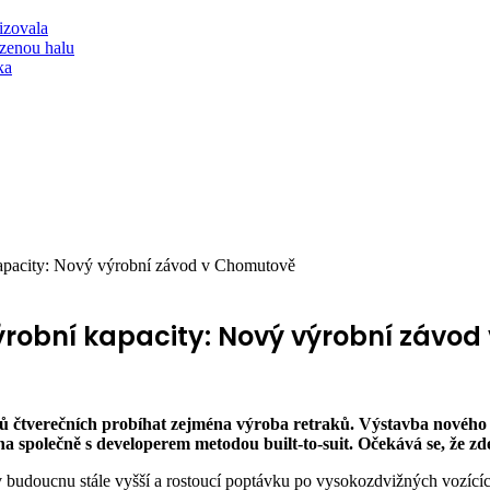
lizovala
zenou halu
ka
 kapacity: Nový výrobní závod v Chomutově
výrobní kapacity: Nový výrobní závo
ů čtverečních probíhat zejména výroba retraků. Výstavba nového 
a společně s developerem metodou built-to-suit. Očekává se, že zd
t v budoucnu stále vyšší a rostoucí poptávku po vysokozdvižných vozí