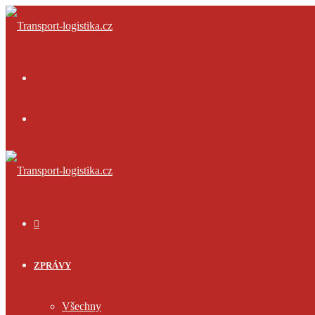
Menu
Přihlásit
se
ÚVOD
ZPRÁVY
Všechny