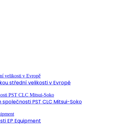
ou střední velikosti v Evropě
společnosti PST CLC Mitsui-Soko
osti EP Equipment