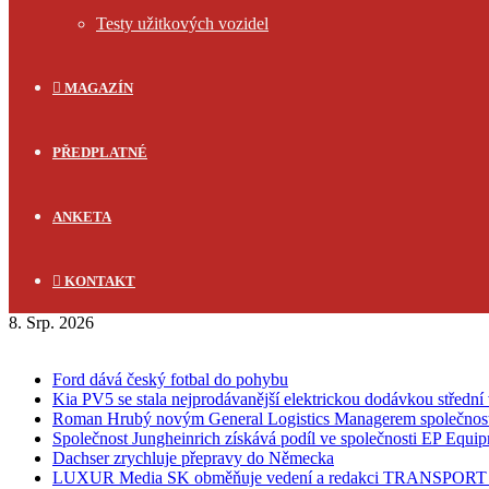
Testy užitkových vozidel
MAGAZÍN
PŘEDPLATNÉ
ANKETA
KONTAKT
8. Srp. 2026
FLASH NEWS
Ford dává český fotbal do pohybu
Kia PV5 se stala nejprodávanější elektrickou dodávkou střední 
Roman Hrubý novým General Logistics Managerem společnos
Společnost Jungheinrich získává podíl ve společnosti EP Equi
Dachser zrychluje přepravy do Německa
LUXUR Media SK obměňuje vedení a redakci TRANSPOR