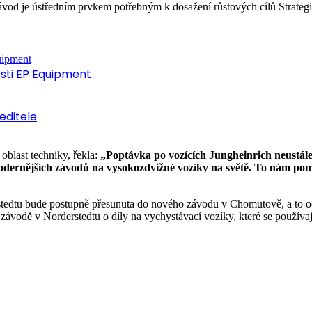
ávod je ústředním prvkem potřebným k dosažení růstových cílů Strategie
osti EP Equipment
editele
oblast techniky, řekla:
„Poptávka po vozících Jungheinrich neustále
odernějších závodů na vysokozdvižné vozíky na světě. To nám po
tedtu bude postupně přesunuta do nového závodu v Chomutově, a to o
 závodě v Norderstedtu o díly na vychystávací vozíky, které se používaj