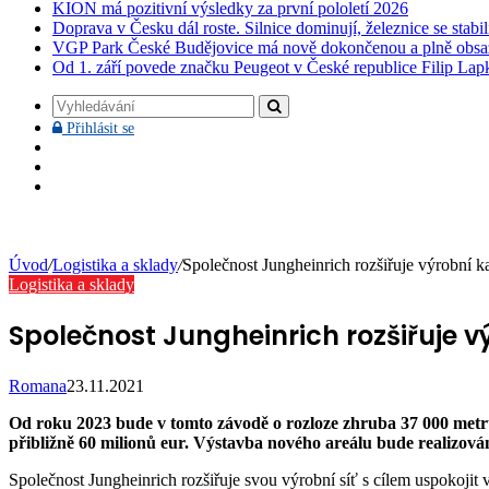
KION má pozitivní výsledky za první pololetí 2026
Doprava v Česku dál roste. Silnice dominují, železnice se stabi
VGP Park České Budějovice má nově dokončenou a plně obsa
Od 1. září povede značku Peugeot v České republice Filip Lap
Vyhledávání
Přihlásit
Přihlásit se
se
Facebook
YouTube
Instagram
Úvod
/
Logistika a sklady
/
Společnost Jungheinrich rozšiřuje výrobní
Logistika a sklady
Společnost Jungheinrich rozšiřuje 
Romana
23.11.2021
Od roku 2023 bude v tomto závodě o rozloze zhruba 37 000 metr
přibližně 60 milionů eur. Výstavba nového areálu bude realizován
Společnost Jungheinrich rozšiřuje svou výrobní síť s cílem uspokoji