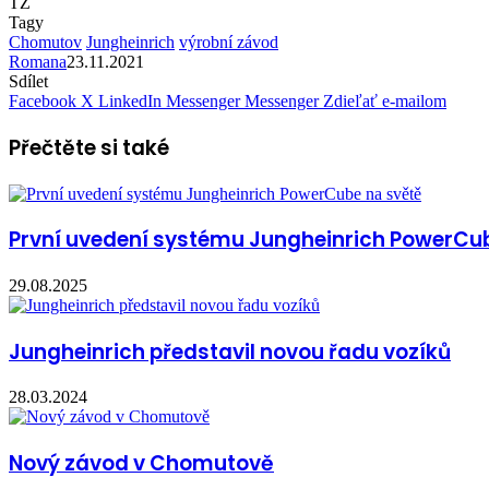
TZ
Tagy
Chomutov
Jungheinrich
výrobní závod
Romana
23.11.2021
Sdílet
Facebook
X
LinkedIn
Messenger
Messenger
Zdieľať e-mailom
Přečtěte si také
První uvedení systému Jungheinrich PowerCu
29.08.2025
Jungheinrich představil novou řadu vozíků
28.03.2024
Nový závod v Chomutově