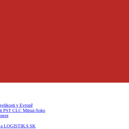
velikosti v Evropě
ti PST CLC Mitsui-Soko
pment
T a LOGISTIKA SK