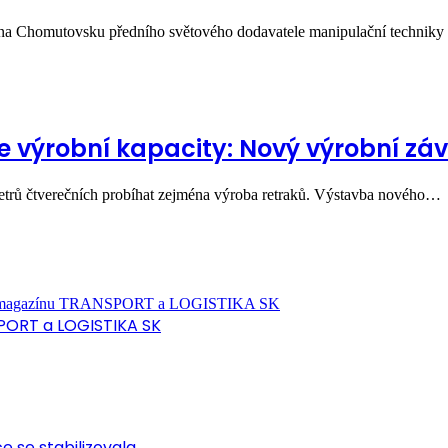
í na Chomutovsku předního světového dodavatele manipulační technik
je výrobní kapacity: Nový výrobní z
etrů čtverečních probíhat zejména výroba retraků. Výstavba nového…
PORT a LOGISTIKA SK
ce se stabilizovala