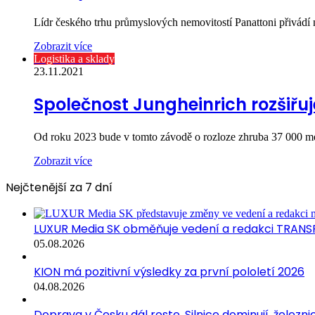
Lídr českého trhu průmyslových nemovitostí Panattoni přivád
Zobrazit více
Logistika a sklady
23.11.2021
Společnost Jungheinrich rozšiřu
Od roku 2023 bude v tomto závodě o rozloze zhruba 37 000 m
Zobrazit více
Nejčtenější za 7 dní
LUXUR Media SK obměňuje vedení a redakci TRANS
05.08.2026
KION má pozitivní výsledky za první pololetí 2026
04.08.2026
Doprava v Česku dál roste. Silnice dominují, železni