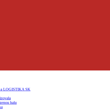
T a LOGISTIKA SK
lizovala
zenou halu
ka