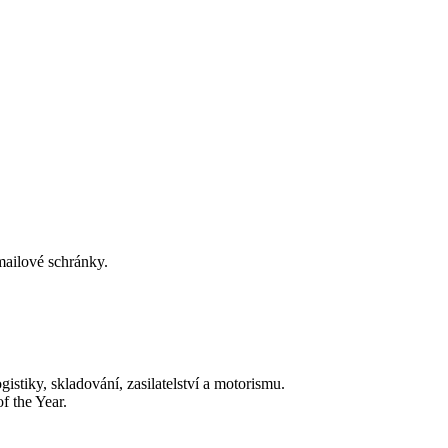
-mailové schránky.
tiky, skladování, zasilatelství a motorismu.
f the Year.