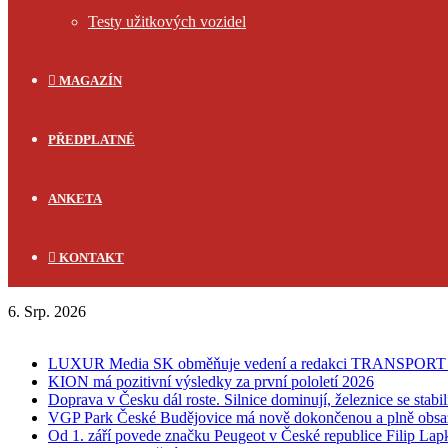
Testy užitkových vozidel
MAGAZÍN
PŘEDPLATNÉ
ANKETA
KONTAKT
6. Srp. 2026
FLASH NEWS
LUXUR Media SK obměňuje vedení a redakci TRANSPOR
KION má pozitivní výsledky za první pololetí 2026
Doprava v Česku dál roste. Silnice dominují, železnice se stabi
VGP Park České Budějovice má nově dokončenou a plně obsa
Od 1. září povede značku Peugeot v České republice Filip Lap