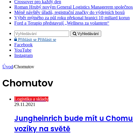
Crossover pro každý den
Roman Hrubý novým General Logistics Managerem společnos
Méně návštěv úřadů, registrační značky do výdejních boxů
Výběr mýtného za půl roku překonal hranici 10 miliard korun
Ford a Terapio představují „Wellness za volantem“
Vyhledávání
Přihlásit se
Přihlásit se
Facebook
YouTube
Instagram
Úvod
/
Chomutov
Chomutov
Logistika a sklady
29.11.2021
Jungheinrich bude mít u Chomut
vozíky na světě