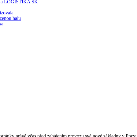
T a LOGISTIKA SK
lizovala
zenou halu
ka
 stránky právě včas před zahájením provozu své nové základny v Praz