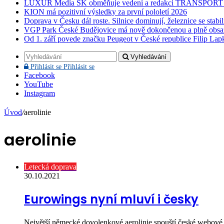
LUXUR Media SK obměňuje vedení a redakci TRANSPOR
KION má pozitivní výsledky za první pololetí 2026
Doprava v Česku dál roste. Silnice dominují, železnice se stabi
VGP Park České Budějovice má nově dokončenou a plně obsa
Od 1. září povede značku Peugeot v České republice Filip Lap
Vyhledávání
Přihlásit se
Přihlásit se
Facebook
YouTube
Instagram
Úvod
/
aerolinie
aerolinie
Letecká doprava
30.10.2021
Eurowings nyní mluví i česky
Největší německé dovolenkové aerolinie spouští české webové