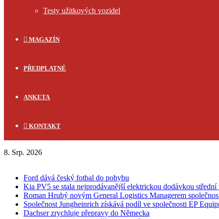
Testy užitkových vozidel
MAGAZÍN
PŘEDPLATNÉ
ANKETA
KONTAKT
8. Srp. 2026
FLASH NEWS
Ford dává český fotbal do pohybu
Kia PV5 se stala nejprodávanější elektrickou dodávkou střední 
Roman Hrubý novým General Logistics Managerem společnos
Společnost Jungheinrich získává podíl ve společnosti EP Equi
Dachser zrychluje přepravy do Německa