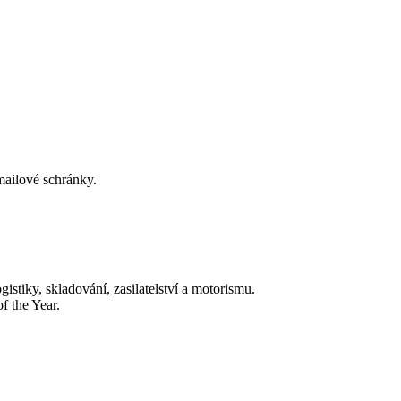
-mailové schránky.
tiky, skladování, zasilatelství a motorismu.
f the Year.