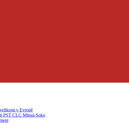
velikosti v Evropě
ti PST CLC Mitsui-Soko
pment