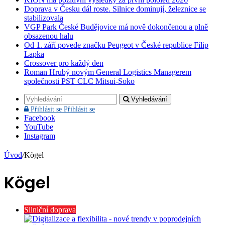
Doprava v Česku dál roste. Silnice dominují, železnice se
stabilizovala
VGP Park České Budějovice má nově dokončenou a plně
obsazenou halu
Od 1. září povede značku Peugeot v České republice Filip
Lapka
Crossover pro každý den
Roman Hrubý novým General Logistics Managerem
společnosti PST CLC Mitsui-Soko
Vyhledávání
Přihlásit se
Přihlásit se
Facebook
YouTube
Instagram
Úvod
/
Kögel
Kögel
Silniční doprava