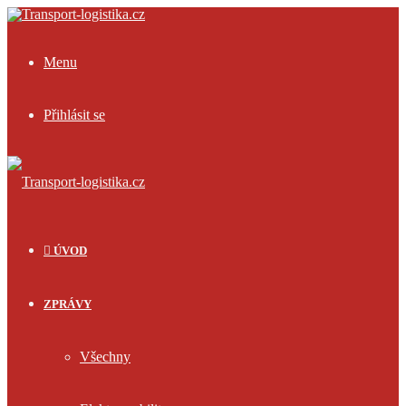
Menu
Přihlásit se
ÚVOD
ZPRÁVY
Všechny