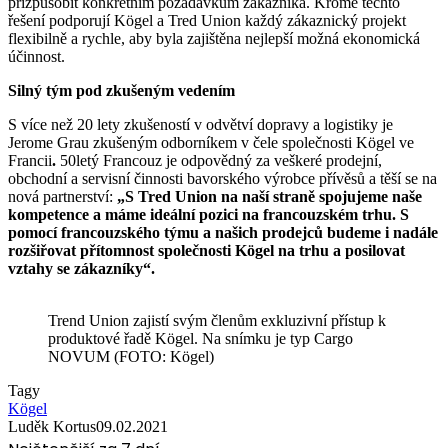
přizpůsobit konkrétním požadavkům zákazníka. Kromě těchto
řešení podporují Kögel a Tred Union každý zákaznický projekt
flexibilně a rychle, aby byla zajištěna nejlepší možná ekonomická
účinnost.
Silný tým pod zkušeným vedením
S více než 20 lety zkušeností v odvětví dopravy a logistiky je
Jerome Grau zkušeným odborníkem v čele společnosti Kögel ve
Francii
.
50letý Francouz je odpovědný za veškeré prodejní,
obchodní a servisní činnosti bavorského výrobce přívěsů a těší se na
nová partnerství:
„S Tred Union na naší straně spojujeme naše
kompetence a máme ideální pozici na francouzském trhu. S
pomocí francouzského týmu a našich prodejců budeme i nadále
rozšiřovat přítomnost společnosti Kögel na trhu a posilovat
vztahy se zákazníky“.
Trend Union zajistí svým členům exkluzivní přístup k
produktové řadě Kögel. Na snímku je typ Cargo
NOVUM (FOTO: Kögel)
Tagy
Kögel
Luděk Kortus
09.02.2021