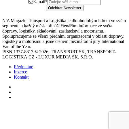
E-mail
*
Odebírat Newsletter
Náš Magazín Transport a Logistika je dlouhodobým lídrem ve svém
segmentu a každý měsíc přináší čtenářům informace ze světa
dopravy, logistiky, skladování, zasilatelství a motorismu.
Spolupracujeme se všemi předními organizacemi v oblasti dopravy,
logistiky a motorismu a jsme členem mezinárodní jury International
Van of the Year.
ISSN 1337-8813 © 2026, TRANSPORT.SK, TRANSPORT-
LOGISTIKA.CZ - LUXUR MEDIA SK, S.R.O.
Předplatné
Inzerce
Kontakt
Facebook
YouTube
Instagram
Back
to
top
button