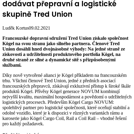
dodávat přepravní a logistické
skupině Tred Union
Luděk Kortus
09.02.2021
Francouzské dopravní sdružení Tred Union získalo společnost
Kögel na svou stranu jako silného partnera. Členové Tred
Union dosáhli hned dvojnásobné výhody: Na jedné straně ze
ziskovosti a udržitelnosti produktového portfolia Kögel, na
druhé straně ze silné a dynamické sítě s přizpůsobenými
službami.
Díky nově vytvořené alianci je Kögel příkladem na francouzském
trhu. Všichni členové Tred Union, jedné z předních asociací
francouzských přepravců, získávají exkluzivní přístup k široké škále
produktů Kögel. Přívěsy Kögel generace NOVUM kombinují
nejvyšší kvalitu, maximální hospodárnost a povědomí o udržitelných
logistických procesech. Především Kögel Cargo NOVUM:
spolehlivý partner pro logistické společnosti, které oceňují stabilní a
odolné vozidlo, které je k dispozici v různých variantách rámu a
karoserie jako Kögel Cargo Coil, Rail a Coil Rail – vhodné řešení
pro každý požadavek.