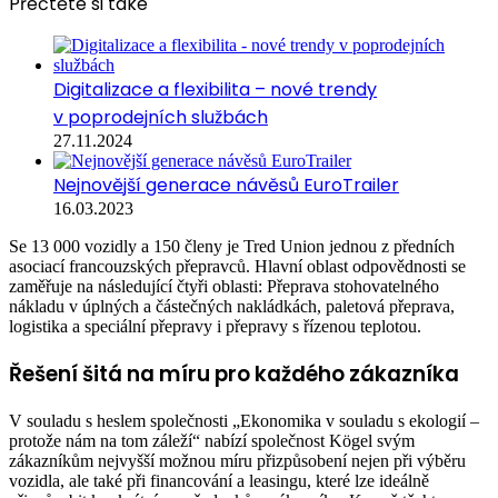
Přečtěte si také
Digitalizace a flexibilita – nové trendy
v poprodejních službách
27.11.2024
Nejnovější generace návěsů EuroTrailer
16.03.2023
Se 13 000 vozidly a 150 členy je Tred Union jednou z předních
asociací francouzských přepravců. Hlavní oblast odpovědnosti se
zaměřuje na následující čtyři oblasti: Přeprava stohovatelného
nákladu v úplných a částečných nakládkách, paletová přeprava,
logistika a speciální přepravy i přepravy s řízenou teplotou.
Řešení šitá na míru pro každého zákazníka
V souladu s heslem společnosti „Ekonomika v souladu s ekologií –
protože nám na tom záleží“ nabízí společnost Kögel svým
zákazníkům nejvyšší možnou míru přizpůsobení nejen při výběru
vozidla, ale také při financování a leasingu, které lze ideálně