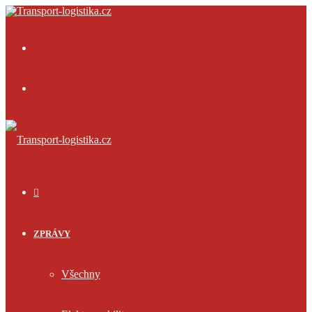
Menu
Přihlásit
se
ÚVOD
ZPRÁVY
Všechny