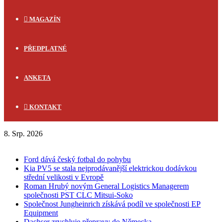
MAGAZÍN
PŘEDPLATNÉ
ANKETA
KONTAKT
8. Srp. 2026
FLASH NEWS
Ford dává český fotbal do pohybu
Kia PV5 se stala nejprodávanější elektrickou dodávkou
střední velikosti v Evropě
Roman Hrubý novým General Logistics Managerem
společnosti PST CLC Mitsui-Soko
Společnost Jungheinrich získává podíl ve společnosti EP
Equipment
Dachser zrychluje přepravy do Německa