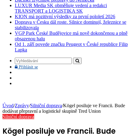
LUXUR Media SK obměňuje vedení a redakci
TRANSPORT a LOGISTIKA SK
KION má pozitivní výsledky za první pololetí 2026
Doprava v Česku dál roste. Silnice dominují, železnice se
stabilizovala
VGP Park České Budějovice má nově dokončenou a plně
obsazenou halu
Od 1. září povede značku Peugeot v České republice Filip
Lapka
Vyhledávání
Přihlásit
Přihlásit se
se
Facebook
YouTube
Instagram
Úvod
/
Zprávy
/
Silniční doprava
/
Kögel posiluje ve Francii. Bude
dodávat přepravní a logistické skupině Tred Union
Silniční doprava
Kögel posiluje ve Francii. Bude