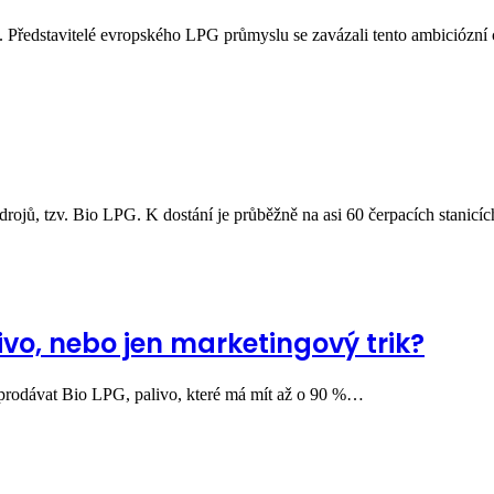
. Představitelé evropského LPG průmyslu se zavázali tento ambiciózní 
rojů, tzv. Bio LPG. K dostání je průběžně na asi 60 čerpacích stanic
ivo, nebo jen marketingový trik?
 prodávat Bio LPG, palivo, které má mít až o 90 %…