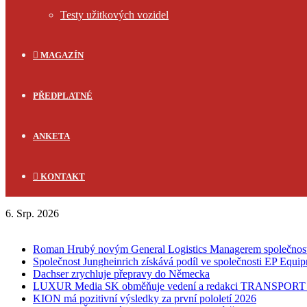
Testy užitkových vozidel
MAGAZÍN
PŘEDPLATNÉ
ANKETA
KONTAKT
6. Srp. 2026
FLASH NEWS
Roman Hrubý novým General Logistics Managerem společnos
Společnost Jungheinrich získává podíl ve společnosti EP Equi
Dachser zrychluje přepravy do Německa
LUXUR Media SK obměňuje vedení a redakci TRANSPOR
KION má pozitivní výsledky za první pololetí 2026