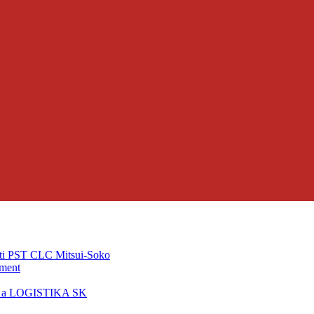
ti PST CLC Mitsui-Soko
pment
T a LOGISTIKA SK