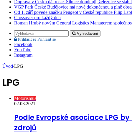
Doprava v Česku dál roste. Silnice dominují, železnice se stabi
VGP Park České Budějovice má nově dokončenou a plně obsa
Od 1. září povede značku Peugeot v České republice Filip Lap
Crossover pro každý den
Roman Hrubý novým General Logistics Managerem společnos
Vyhledávání
Přihlásit se
Přihlásit se
Facebook
YouTube
Instagram
Úvod
/
LPG
LPG
Motorismus
02.03.2021
Podle Evropské asociace LPG by 
zdrojů