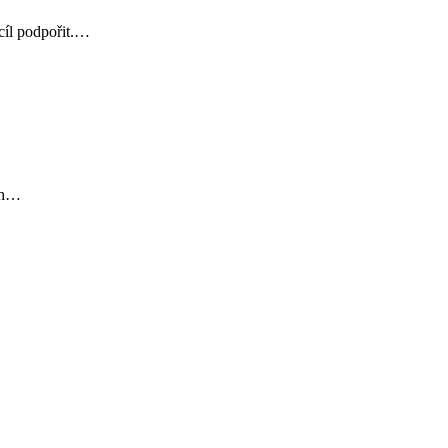
cíl podpořit.…
ích…