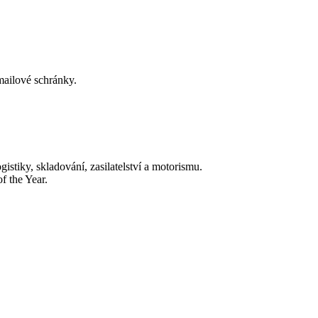
-mailové schránky.
tiky, skladování, zasilatelství a motorismu.
f the Year.