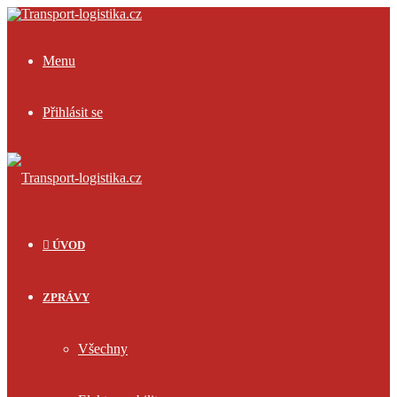
Menu
Přihlásit se
ÚVOD
ZPRÁVY
Všechny