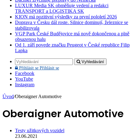
LUXUR Media SK obměňuje vedení a redakci
TRANSPORT a LOGISTIKA SK
KION má pozitivní výsledky za první pololetí 2026
Doprava v Česku dál roste. Silnice dominují, železnice se
stabilizovala
VGP Park České Budějovice má nově dokončenou a plně
obsazenou halu
Od 1. září povede značku Peugeot v České republice Filip
Lapka
Vyhledávání
Přihlásit se
Přihlásit se
Facebook
YouTube
Instagram
Úvod
/
Oberaigner Automotive
Oberaigner Automotive
Testy užitkových vozidel
23.06.2021