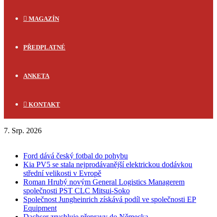
MAGAZÍN
PŘEDPLATNÉ
ANKETA
KONTAKT
7. Srp. 2026
FLASH NEWS
Ford dává český fotbal do pohybu
Kia PV5 se stala nejprodávanější elektrickou dodávkou
střední velikosti v Evropě
Roman Hrubý novým General Logistics Managerem
společnosti PST CLC Mitsui-Soko
Společnost Jungheinrich získává podíl ve společnosti EP
Equipment
Dachser zrychluje přepravy do Německa