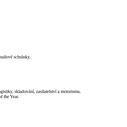
-mailové schránky.
tiky, skladování, zasilatelství a motorismu.
f the Year.