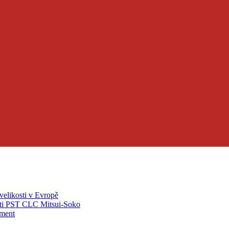
velikosti v Evropě
ti PST CLC Mitsui-Soko
pment