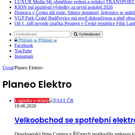
LUXUR Media SK obměňuje vedení a redakci TRANSPOR
KION má pozitivní výsledky za první pololetí 2026
Doprava v Česku dál roste. Silnice dominují, železnice se stabi
VGP Park České Budějovice má nově dokončenou a plně obsa
Od 1. září povede značku Peugeot v České republice Filip Lap
Vyhledávání
Přihlásit se
Přihlásit se
Facebook
YouTube
Instagram
Úvod
/
Planeo Elektro
Planeo Elektro
Logistika a sklady
18.06.2020
Velkoobchod se spotřební elektr
Developerská firma Contera v Říčanech prodloužila smlouvu kl