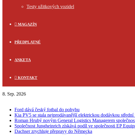
Testy užitkových vozidel
MAGAZÍN
PŘEDPLATNÉ
ANKETA
KONTAKT
8. Srp. 2026
FLASH NEWS
Ford dává český fotbal do pohybu
Kia PV5 se stala nejprodávanější elektrickou dodávkou střední 
Roman Hrubý novým General Logistics Managerem společnos
Společnost Jungheinrich získává podíl ve společnosti EP Equi
Dachser zrychluje přepravy do Německa