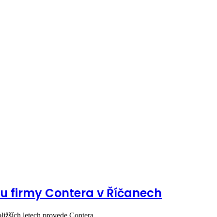
lu firmy Contera v Říčanech
bližších letech provede Contera…