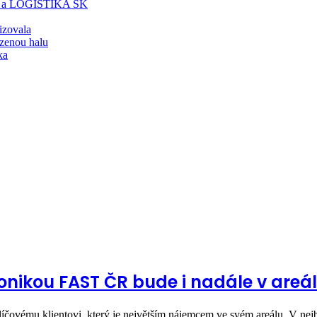
T a LOGISTIKA SK
lizovala
zenou halu
ka
onikou FAST ČR bude i nadále v areá
íčovému klientovi, který je největším nájemcem ve svém areálu. V nej