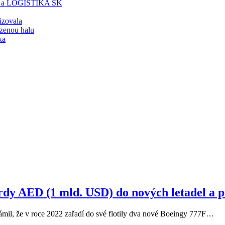
T a LOGISTIKA SK
lizovala
zenou halu
ka
rdy AED (1 mld. USD) do nových letadel a p
mil, že v roce 2022 zařadí do své flotily dva nové Boeingy 777F…