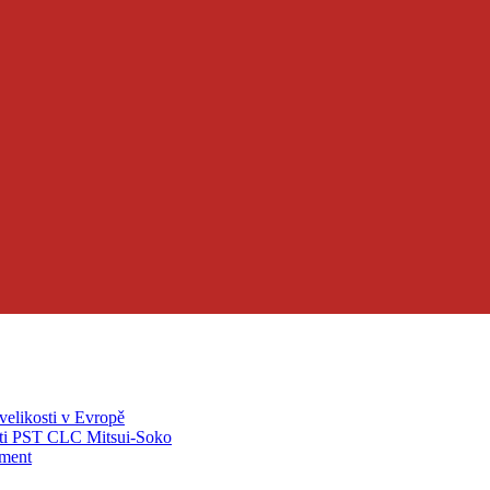
velikosti v Evropě
ti PST CLC Mitsui-Soko
pment