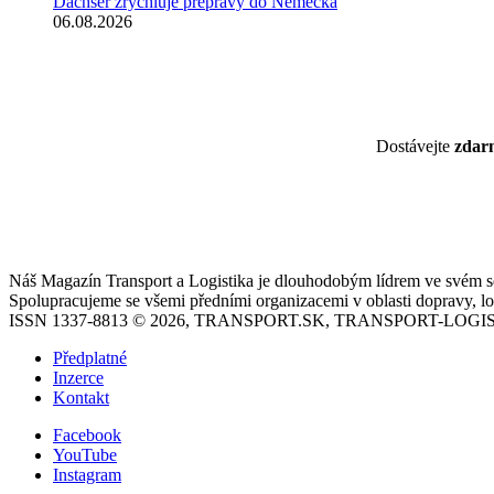
Dachser zrychluje přepravy do Německa
06.08.2026
Dostávejte
zda
Náš Magazín Transport a Logistika je dlouhodobým lídrem ve svém seg
Spolupracujeme se všemi předními organizacemi v oblasti dopravy, log
ISSN 1337-8813 © 2026, TRANSPORT.SK, TRANSPORT-LOGIS
Předplatné
Inzerce
Kontakt
Facebook
YouTube
Instagram