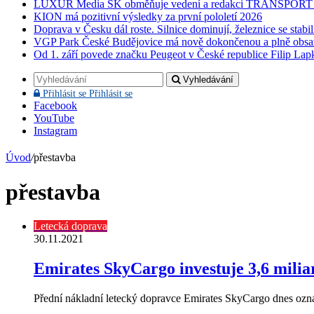
LUXUR Media SK obměňuje vedení a redakci TRANSPOR
KION má pozitivní výsledky za první pololetí 2026
Doprava v Česku dál roste. Silnice dominují, železnice se stabi
VGP Park České Budějovice má nově dokončenou a plně obsa
Od 1. září povede značku Peugeot v České republice Filip Lap
Vyhledávání
Přihlásit se
Přihlásit se
Facebook
YouTube
Instagram
Úvod
/
přestavba
přestavba
Letecká doprava
30.11.2021
Emirates SkyCargo investuje 3,6 milia
Přední nákladní letecký dopravce Emirates SkyCargo dnes ozná