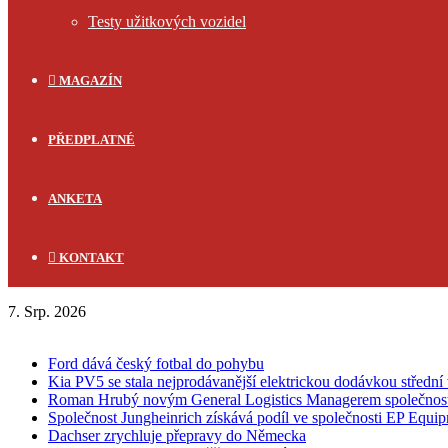
Testy užitkových vozidel
MAGAZÍN
PŘEDPLATNÉ
ANKETA
KONTAKT
7. Srp. 2026
FLASH NEWS
Ford dává český fotbal do pohybu
Kia PV5 se stala nejprodávanější elektrickou dodávkou střední 
Roman Hrubý novým General Logistics Managerem společnos
Společnost Jungheinrich získává podíl ve společnosti EP Equi
Dachser zrychluje přepravy do Německa