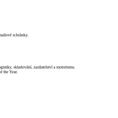
-mailové schránky.
tiky, skladování, zasilatelství a motorismu.
f the Year.