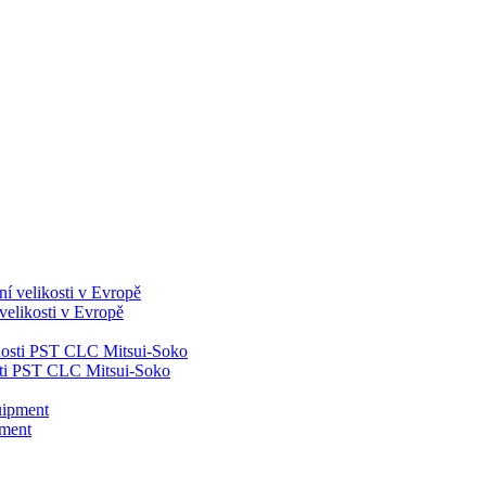
velikosti v Evropě
ti PST CLC Mitsui-Soko
pment