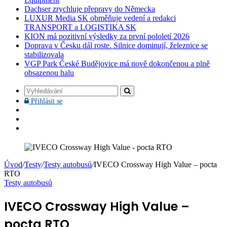
Dachser zrychluje přepravy do Německa
LUXUR Media SK obměňuje vedení a redakci
TRANSPORT a LOGISTIKA SK
KION má pozitivní výsledky za první pololetí 2026
Doprava v Česku dál roste. Silnice dominují, železnice se
stabilizovala
VGP Park České Budějovice má nově dokončenou a plně
obsazenou halu
Vyhledávání
Přihlásit
Přihlásit se
se
Facebook
YouTube
Instagram
Úvod
/
Testy
/
Testy autobusů
/
IVECO Crossway High Value – pocta
RTO
Testy autobusů
IVECO Crossway High Value –
pocta RTO