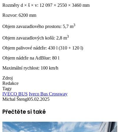
Rozměry d × š × v: 12 097 × 2550 × 3460 mm
Rozvor: 6200 mm
3
Objem zavazadlového prostoru: 5,7 m
3
Objem zavazadlových košů: 2,8 m
Objem palivové nádrže: 430 l (310 + 120 l)
Objem nádrže na AdBlue: 80 l
Maximální rychlost: 100 km/h
Zdroj
Redakce
Tagy
IVECO BUS
Iveco Bus Crossway
Michal Štengl
05.02.2025
Přečtěte si také