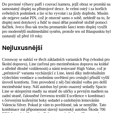
Do povinné výbavy patří i couvací kamera, jejíž obraz se promítá na
samostatný displej na přístrojové desce. Je velmi ostrý i za horších
světelných podmínek a lze si ho vyvolat i za jízdy dopředu. Musím
ale nejprve zadat PIN, což je otravné samo o sobě, nehledě na to, že
displej není dotykový a řidič to musí dělat poměrně složitě pomocí
tlačítek. Iveco Bus tak trochu promarnilo šanci tento displej využít
pro modernější multimediální systém, protože ten od Blaupunktu byl
zastaralý už před 10 roky.
Nejluxusnější
Crossway se nabízí ve třech základních variantách Pop (vhodná pro
školní dopravu), Line (určená pro meziměstskou dopravu na krátké
a středně dlouhé vzdálenosti) a námi testované High Value, což je
„prémiová“ varianta vycházející z Line, která díky individuálním
výdechům ventilace a osobnímu osvětlení pro cestující přináší vyšší
úroveň komfortu. Toto provedení z něj činí ideální volbu pro delší
meziměstské trasy. Náš autobus byl proto osazený sedadly Spacio
Line se sklopnými madly na straně do uličky a pevným madlem na
zadní straně, čalouněné červenou textilií Excellence v kombinaci
s červenými koženými boky sedadel a ozdobným lemováním
Valencia Silver. Pokud je vám to povědomé, tak se nemýlíte. Tato
kombinace má připomenout slavný tuzemský autobus Škoda 706