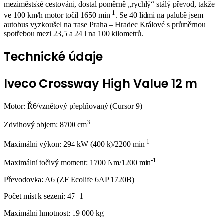
meziměstské cestování, dostal poměrně „rychlý“ stálý převod, takže
-1
ve 100 km/h motor točil 1650 min
. Se 40 lidmi na palubě jsem
autobus vyzkoušel na trase Praha – Hradec Králové s průměrnou
spotřebou mezi 23,5 a 24 l na 100 kilometrů.
Technické údaje
Iveco Crossway High Value 12 m
Motor: Ř6/vznětový přeplňovaný (Cursor 9)
3
Zdvihový objem: 8700 cm
-1
Maximální výkon: 294 kW (400 k)/2200 min
-1
Maximální točivý moment: 1700 Nm/1200 min
Převodovka: A6 (ZF Ecolife 6AP 1720B)
Počet míst k sezení: 47+1
Maximální hmotnost: 19 000 kg