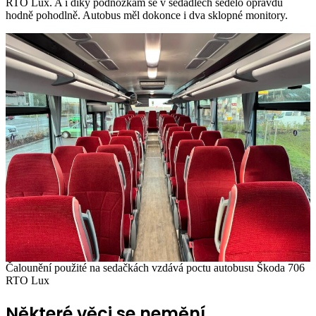
RTO Lux. A i díky podnožkám se v sedadlech sedělo opravdu
hodně pohodlně. Autobus měl dokonce i dva sklopné monitory.
Čalounění použité na sedačkách vzdává poctu autobusu Škoda 706
RTO Lux
Některé věci se nemění