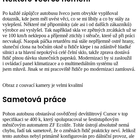
Po každé zápůjčce autobusu Iveco jsem obvykle vyplňoval
dotazník, kde jsem měl uvést věci, co se mi líbily a co by stály za
vylepšení. Některé mé připomínky (ale asi i od dalších zákazníků)
výrobce asi vyslyšel. Tak například skla ve zpětných zrcátkách už se
ve 100 km/h neklepou a příjemně ztichly i stěrače, které už při práci
necvakají. Naopak páčka retardéru má stále nepříjemně ostré hrany,
sluneční clona na bočním okně u řidiče klepe i na zdánlivě hladké
silnici a ta hlavní nepokrývá celé čelní sklo, takže zprava dostává
řidič plnou dávku slunečních paprsků. Modernizaci by si zasloužil
i ovládací panel klimatizace a o multimediálním systému už
jsem mluvil. Jinak se mi pracoviště řidiče po modernizaci zamlouvá.
Obraz z couvací kamery je velmi kvalitní
Sametová práce
Pohon autobusu obstarával osvědčený devítilitrový Cursor v top
specifikaci se 400 k, který spolupracoval se šestistupňovým
měničovým automatem ZF Ecolife. Tohle ústrojí absolutně nemá
chybu, řadí tak sametově, že o změnách řidič prakticky neví. Jelikož
tento autobus nebyl primárně konfigurován pro dálniční provoz, ale