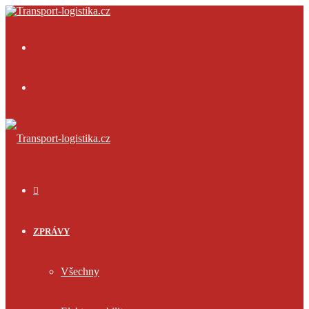
Menu
Přihlásit
se
ÚVOD
ZPRÁVY
Všechny