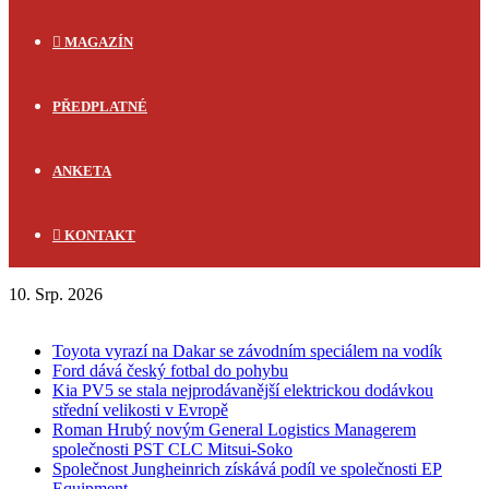
MAGAZÍN
PŘEDPLATNÉ
ANKETA
KONTAKT
10. Srp. 2026
FLASH NEWS
Toyota vyrazí na Dakar se závodním speciálem na vodík
Ford dává český fotbal do pohybu
Kia PV5 se stala nejprodávanější elektrickou dodávkou
střední velikosti v Evropě
Roman Hrubý novým General Logistics Managerem
společnosti PST CLC Mitsui-Soko
Společnost Jungheinrich získává podíl ve společnosti EP
Equipment