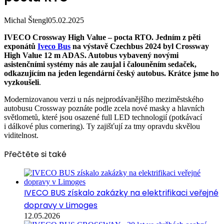
Michal Štengl
05.02.2025
IVECO Crossway High Value – pocta RTO. Jedním z pěti
exponátů
Iveco Bus
na výstavě Czechbus 2024 byl Crossway
High Value 12 m ADAS. Autobus vybavený novými
asistenčními systémy nás ale zaujal i čalouněním sedaček,
odkazujícím na jeden legendární český autobus. Krátce jsme ho
vyzkoušeli
.
Modernizovanou verzi u nás nejprodávanějšího meziměstského
autobusu Crossway poznáte podle zcela nové masky a hlavních
světlometů, které jsou osazené full LED technologií (potkávací
i dálkové plus cornering). Ty zajišťují za tmy opravdu skvělou
viditelnost.
Přečtěte si také
IVECO BUS získalo zakázky na elektrifikaci veřejné
dopravy v Limoges
12.05.2026