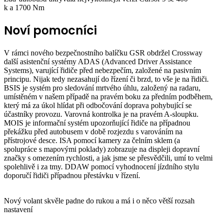
k a 1700 Nm
Noví pomocníci
V rámci nového bezpečnostního balíčku GSR obdržel Crossway
další asistenční systémy ADAS (Advanced Driver Assistance
Systems), varující řidiče před nebezpečím, založené na pasivním
principu. Nijak tedy nezasahují do řízení či brzd, to vše je na řidiči.
BSIS je systém pro sledování mrtvého úhlu, založený na radaru,
umístěném v našem případě na pravém boku za předním podběhem,
který má za úkol hlídat při odbočování doprava pohybující se
účastníky provozu. Varovná kontrolka je na pravém A-sloupku.
MOIS je informační systém upozorňující řidiče na případnou
překážku před autobusem v době rozjezdu s varováním na
přístrojové desce. ISA pomocí kamery za čelním sklem (a
spolupráce s mapovými poklady) zobrazuje na displeji dopravní
značky s omezením rychlosti, a jak jsme se přesvědčili, umí to velmi
spolehlivě i za tmy. DDAW pomocí vyhodnocení jízdního stylu
doporučí řidiči případnou přestávku v řízení.
Nový volant skvěle padne do rukou a má i o něco větší rozsah
nastavení