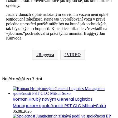
Dakaru nastat. Prověřovali jsme jak logistické, tak komunikační
systémy.
Jízda v dunách s plně naloženým servisním vozem není úplně
jednoduchá záležitost, stejně tak vyprošťování vozu v pravé
poledne uprostřed pouště může být na hraně jak technických,
tak i fyzických schopnosti. Kluci i technika ale vše zvládli na
výbornou,“pochvaloval si práci týmu manažer Buggyry Jan
Kalivoda.
Buggyra
VIDEO
Nejčtenější za 7 dní
Roman Hrubý novým General Logistics
Managerem společnosti PST CLC Mitsui-Soko
06.08.2026