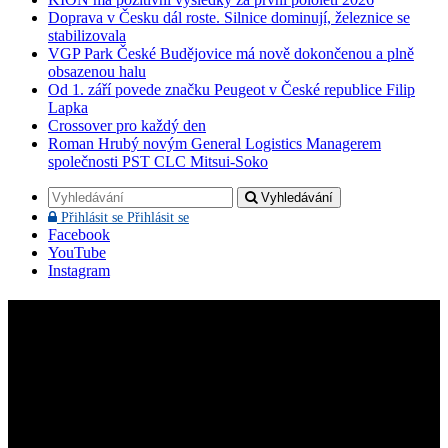
Doprava v Česku dál roste. Silnice dominují, železnice se
stabilizovala
VGP Park České Budějovice má nově dokončenou a plně
obsazenou halu
Od 1. září povede značku Peugeot v České republice Filip
Lapka
Crossover pro každý den
Roman Hrubý novým General Logistics Managerem
společnosti PST CLC Mitsui-Soko
Vyhledávání
Přihlásit se
Přihlásit se
Facebook
YouTube
Instagram