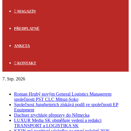
MAGAZÍN
PŘEDPLATNÉ
ANKETA
KONTAKT
7. Srp. 2026
FLASH NEWS
Roman Hrubý novým General Logistics Managerem
společnosti PST CLC Mitsui-Soko
Společnost Jungheinrich získává podíl ve společnosti EP
Equipment
Dachser zrychluje přepravy do Německa
LUXUR Media SK obměňuje vedení a redakci
TRANSPORT a LOGISTIKA SK
KION má pozitivní výsledky za první pololetí 2026