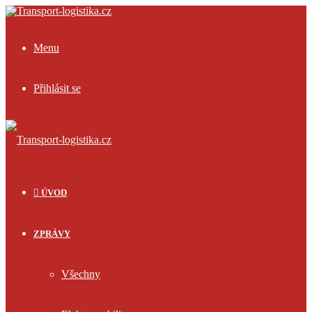
Menu
Přihlásit se
ÚVOD
ZPRÁVY
Všechny