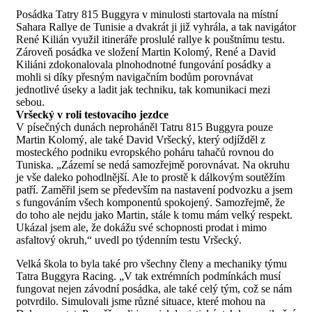
Posádka Tatry 815 Buggyra v minulosti startovala na místní
Sahara Rallye de Tunisie a dvakrát ji již vyhrála, a tak navigátor
René Kilián využil itineráře proslulé rallye k pouštnímu testu.
Zároveň posádka ve složení Martin Kolomý, René a David
Kiliáni zdokonalovala plnohodnotné fungování posádky a
mohli si díky přesným navigačním bodům porovnávat
jednotlivé úseky a ladit jak techniku, tak komunikaci mezi
sebou.
Vršecký v roli testovacího jezdce
V písečných dunách neproháněl Tatru 815 Buggyra pouze
Martin Kolomý, ale také David Vršecký, který odjížděl z
mosteckého podniku evropského poháru tahačů rovnou do
Tuniska. „Zázemí se nedá samozřejmě porovnávat. Na okruhu
je vše daleko pohodlnější. Ale to prostě k dálkovým soutěžím
patří. Zaměřil jsem se především na nastavení podvozku a jsem
s fungováním všech komponentů spokojený. Samozřejmě, že
do toho ale nejdu jako Martin, stále k tomu mám velký respekt.
Ukázal jsem ale, že dokážu své schopnosti prodat i mimo
asfaltový okruh,“ uvedl po týdenním testu Vršecký.
Velká škola to byla také pro všechny členy a mechaniky týmu
Tatra Buggyra Racing. „V tak extrémních podmínkách musí
fungovat nejen závodní posádka, ale také celý tým, což se nám
potvrdilo. Simulovali jsme různé situace, které mohou na