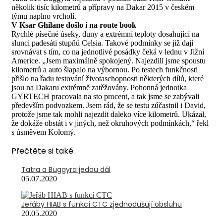
několik tisíc kilometrů a přípravy na Dakar 2015 v českém
týmu naplno vrcholí.
V Ksar Ghilane došlo i na route book
Rychlé písečné úseky, duny a extrémní teploty dosahující na
slunci padesáti stupňů Celsia. Takové podmínky se již dají
srovnávat s tím, co na jednotlivé posádky čeká v lednu v Jižní
Americe. „Jsem maximálně spokojený. Najezdili jsme spoustu
kilometrů a auto šlapalo na výbornou. Po testech funkčnosti
přišlo na řadu testování životaschopnosti některých dílů, které
jsou na Dakaru extrémně zatěžovány. Pohonná jednotka
GYRTECH pracovala na sto procent, a tak jsme se zabývali
především podvozkem. Jsem rád, že se testu zúčastnil i David,
protože jsme tak mohli najezdit daleko více kilometrů. Ukázal,
že dokáže obstát i v jiných, než okruhových podmínkách,“ řekl
s úsměvem Kolomý.
Přečtěte si také
Tatra a Buggyra jedou dál
05.07.2020
Jeřáby HIAB s funkcí CTC zjednodušují obsluhu
20.05.2020