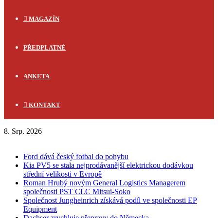
MAGAZÍN
PŘEDPLATNÉ
ANKETA
KONTAKT
8. Srp. 2026
FLASH NEWS
Ford dává český fotbal do pohybu
Kia PV5 se stala nejprodávanější elektrickou dodávkou
střední velikosti v Evropě
Roman Hrubý novým General Logistics Managerem
společnosti PST CLC Mitsui-Soko
Společnost Jungheinrich získává podíl ve společnosti EP
Equipment
Dachser zrychluje přepravy do Německa