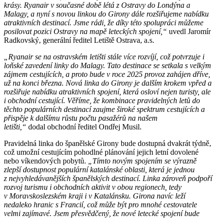
krásy. Ryanair v současné době létá z Ostravy do Londýna a
Malagy, a nyní s novou linkou do Girony dále rozšiřujeme nabídku
atraktivních destinací. Jsme rádi, že díky této spolupráci můžeme
posilovat pozici Ostravy na mapě leteckých spojení,“
uvedl Jaromír
Radkovský, generální ředitel Letiště Ostrava, a.s.
„Ryanair se na ostravském letišti stále více rozvíjí, což potvrzuje i
loňské zavedení linky do Malagy. Tato destinace se setkala s velkým
zájmem cestujících, a proto bude v roce 2025 provoz zahájen dříve,
už na konci března. Nová linka do Girony je dalším krokem vpřed a
rozšiřuje nabídku atraktivních spojení, která osloví nejen turisty, ale
i obchodní cestující. Věříme, že kombinace pravidelných letů do
těchto populárních destinací zaujme široké spektrum cestujících a
přispěje k dalšímu růstu počtu pasažérů na našem
letišti,“
dodal obchodní ředitel Ondřej Musil.
Pravidelná linka do španělské Girony bude dostupná dvakrát týdně,
což umožní cestujícím pohodlné plánování jejich letní dovolené
nebo víkendových pobytů.
„Tímto novým spojením se výrazně
zlepší dostupnost populární katalánské oblasti, která je jednou
z nejvyhledávanějších španělských destinací. Linka zároveň podpoří
rozvoj turismu i obchodních aktivit v obou regionech, tedy
v Moravskoslezském kraji i v Katalánsku. Girona navíc leží
nedaleko hranic s Francií, což může být pro mnohé cestovatele
velmi zajímavé. Jsem přesvědčený, že nové letecké spojení bude