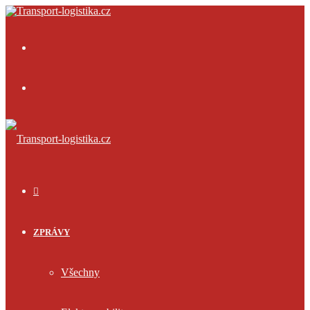
Menu
Přihlásit
se
ÚVOD
ZPRÁVY
Všechny