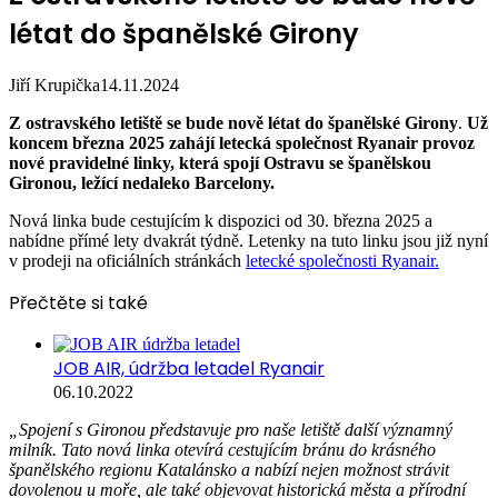
létat do španělské Girony
Jiří Krupička
14.11.2024
Z ostravského letiště se bude nově létat do španělské Girony
.
Už
koncem března 2025 zahájí letecká společnost Ryanair provoz
nové pravidelné linky, která spojí Ostravu se španělskou
Gironou, ležící nedaleko Barcelony.
Nová linka bude cestujícím k dispozici od 30. března 2025 a
nabídne přímé lety dvakrát týdně. Letenky na tuto linku jsou již nyní
v prodeji na oficiálních stránkách
letecké společnosti Ryanair.
Přečtěte si také
JOB AIR, údržba letadel Ryanair
06.10.2022
„Spojení s Gironou představuje pro naše letiště další významný
milník. Tato nová linka otevírá cestujícím bránu do krásného
španělského regionu Katalánsko a nabízí nejen možnost strávit
dovolenou u moře, ale také objevovat historická města a přírodní