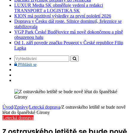
LUXUR Media SK obměňuje vedení a redakci
TRANSPORT a LOGISTIKA SK
KION má pozitivní výsledky za první pololetí 2026
Doprava v Česku dál roste. Silnice dominují, železnice se
stabilizovala
VGP Park České Budějovice má nově dokončenou a plně
obsazenou halu
Od 1. září povede značku Peugeot v České republice Filip
Lapka
Vyhledávání
Přihlásit
Přihlásit se
se
Facebook
YouTube
Instagram
Úvod
/
Zprávy
/
Letecká doprava
/
Z ostravského letiště se bude nově
létat do španělské Girony
Letecká doprava
Z ostravského letiště se bude nově