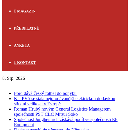
MAGAZÍN
PŘEDPLATNÉ
ANKETA
KONTAKT
8. Srp. 2026
FLASH NEWS
Ford dává český fotbal do pohybu
Kia PV5 se stala nejprodávanější elektrickou dodávkou
střední velikosti v Evropě
Roman Hrubý novým General Logistics Managerem
společnosti PST CLC Mitsui-Soko
Společnost Jungheinrich získává podíl ve společnosti EP
Equipment
Dachser zrychluje přepravy do Německa