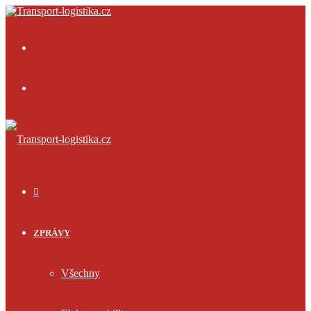
Menu
Přihlásit
se
ÚVOD
ZPRÁVY
Všechny