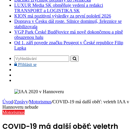
LUXUR Media SK obměňuje vedení a redakci
TRANSPORT a LOGISTIKA SK
KION má pozitivní výsledky za první pololetí 2026
Doprava v Česku dál roste. Silnice dominují, železnice se
stabilizovala
VGP Park České Budějovice má nově dokončenou a plně
obsazenou halu
Od 1. září povede značku Peugeot v České republice Filip
Lapka
Vyhledávání
Přihlásit
Přihlásit se
se
Facebook
YouTube
Instagram
Úvod
/
Zprávy
/
Motorismus
/
COVID-19 má další oběť: veletrh IAA v
Hannoveru nebude
Motorismus
COVID-19 má další oběť: veletrh