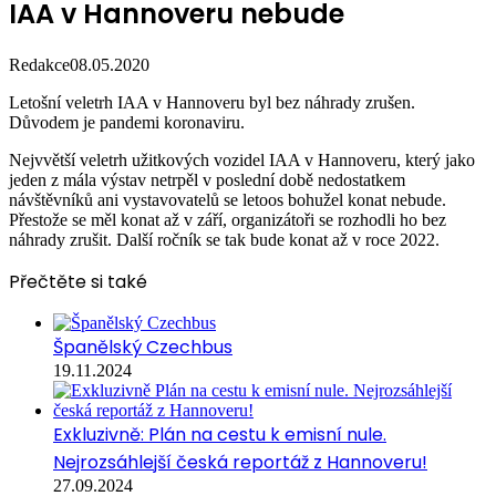
IAA v Hannoveru nebude
Redakce
08.05.2020
Letošní veletrh IAA v Hannoveru byl bez náhrady zrušen.
Důvodem je pandemi koronaviru.
Nejvvětší veletrh užitkových vozidel IAA v Hannoveru, který jako
jeden z mála výstav netrpěl v poslední době nedostatkem
návštěvníků ani vystavovatelů se letoos bohužel konat nebude.
Přestože se měl konat až v září, organizátoři se rozhodli ho bez
náhrady zrušit. Další ročník se tak bude konat až v roce 2022.
Přečtěte si také
Španělský Czechbus
19.11.2024
Exkluzivně: Plán na cestu k emisní nule.
Nejrozsáhlejší česká reportáž z Hannoveru!
27.09.2024