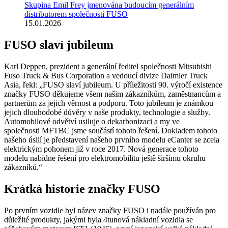
Skupina Emil Frey jmenována budoucím generálním
distributorem společnosti FUSO
15.01.2026
FUSO slaví jubileum
Karl Deppen, prezident a generální ředitel společnosti Mitsubishi
Fuso Truck & Bus Corporation a vedoucí divize Daimler Truck
Asia, řekl: „FUSO slaví jubileum. U příležitosti 90. výročí existence
značky FUSO děkujeme všem našim zákazníkům, zaměstnancům a
partnerům za jejich věrnost a podporu. Toto jubileum je známkou
jejich dlouhodobé důvěry v naše produkty, technologie a služby.
Automobilové odvětví usiluje o dekarbonizaci a my ve
společnosti MFTBC jsme součástí tohoto řešení. Dokladem tohoto
našeho úsilí je představení našeho prvního modelu eCanter se zcela
elektrickým pohonem již v roce 2017. Nová generace tohoto
modelu nabídne řešení pro elektromobilitu ještě širšímu okruhu
zákazníků.“
Krátká historie značky FUSO
Po prvním vozidle byl název značky FUSO i nadále používán pro
důležité produkty, jakými byla 4tunová nákladní vozidla se