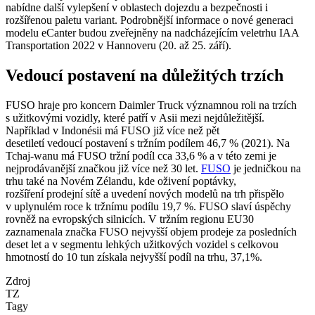
nabídne další vylepšení v oblastech dojezdu a bezpečnosti i
rozšířenou paletu variant. Podrobnější informace o nové generaci
modelu eCanter budou zveřejněny na nadcházejícím veletrhu IAA
Transportation 2022 v Hannoveru (20. až 25. září).
Vedoucí postavení na důležitých trzích
FUSO hraje pro koncern Daimler Truck významnou roli na trzích
s užitkovými vozidly, které patří v Asii mezi nejdůležitější.
Například v Indonésii má FUSO již více než pět
desetiletí vedoucí postavení s tržním podílem 46,7 % (2021). Na
Tchaj-wanu má FUSO tržní podíl cca 33,6 % a v této zemi je
nejprodávanější značkou již více než 30 let.
FUSO
je jedničkou na
trhu také na Novém Zélandu, kde oživení poptávky,
rozšíření prodejní sítě a uvedení nových modelů na trh přispělo
v uplynulém roce k tržnímu podílu 19,7 %. FUSO slaví úspěchy
rovněž na evropských silnicích. V tržním regionu EU30
zaznamenala značka FUSO nejvyšší objem prodeje za posledních
deset let a v segmentu lehkých užitkových vozidel s celkovou
hmotností do 10 tun získala nejvyšší podíl na trhu, 37,1%.
Zdroj
TZ
Tagy