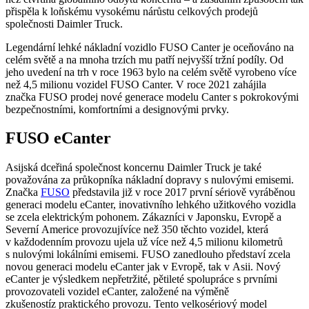
přispěla k loňskému vysokému nárůstu celkových prodejů
společnosti Daimler Truck.
Legendární lehké nákladní vozidlo FUSO Canter je oceňováno na
celém světě a na mnoha trzích mu patří nejvyšší tržní podíly. Od
jeho uvedení na trh v roce 1963 bylo na celém světě vyrobeno více
než 4,5 milionu vozidel FUSO Canter. V roce 2021 zahájila
značka FUSO prodej nové generace modelu Canter s pokrokovými
bezpečnostními, komfortními a designovými prvky.
FUSO eCanter
Asijská dceřiná společnost koncernu Daimler Truck je také
považována za průkopníka nákladní dopravy s nulovými emisemi.
Značka
FUSO
představila již v roce 2017 první sériově vyráběnou
generaci modelu eCanter, inovativního lehkého užitkového vozidla
se zcela elektrickým pohonem. Zákazníci v Japonsku, Evropě a
Severní Americe provozujívíce než 350 těchto vozidel, která
v každodenním provozu ujela už více než 4,5 milionu kilometrů
s nulovými lokálními emisemi. FUSO zanedlouho představí zcela
novou generaci modelu eCanter jak v Evropě, tak v Asii. Nový
eCanter je výsledkem nepřetržité, pětileté spolupráce s prvními
provozovateli vozidel eCanter, založené na výměně
zkušenostíz praktického provozu. Tento velkosériový model