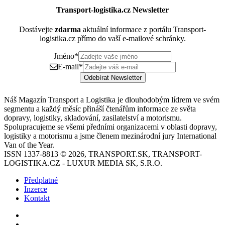
Transport-logistika.cz Newsletter
Dostávejte
zdarma
aktuální informace z portálu Transport-
logistika.cz přímo do vaší e-mailové schránky.
Jméno
*
E-mail
*
Odebírat Newsletter
Náš Magazín Transport a Logistika je dlouhodobým lídrem ve svém
segmentu a každý měsíc přináší čtenářům informace ze světa
dopravy, logistiky, skladování, zasilatelství a motorismu.
Spolupracujeme se všemi předními organizacemi v oblasti dopravy,
logistiky a motorismu a jsme členem mezinárodní jury International
Van of the Year.
ISSN 1337-8813 © 2026, TRANSPORT.SK, TRANSPORT-
LOGISTIKA.CZ - LUXUR MEDIA SK, S.R.O.
Předplatné
Inzerce
Kontakt
Facebook
YouTube