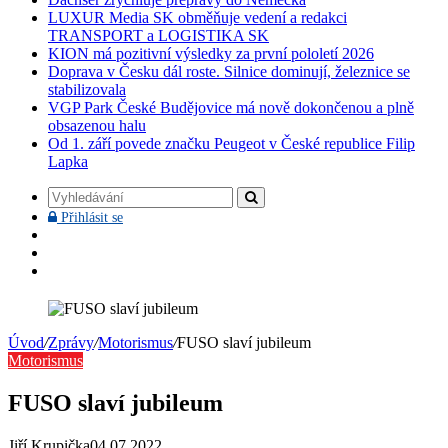
LUXUR Media SK obměňuje vedení a redakci
TRANSPORT a LOGISTIKA SK
KION má pozitivní výsledky za první pololetí 2026
Doprava v Česku dál roste. Silnice dominují, železnice se
stabilizovala
VGP Park České Budějovice má nově dokončenou a plně
obsazenou halu
Od 1. září povede značku Peugeot v České republice Filip
Lapka
Vyhledávání
Přihlásit
Přihlásit se
se
Facebook
YouTube
Instagram
Úvod
/
Zprávy
/
Motorismus
/
FUSO slaví jubileum
Motorismus
FUSO slaví jubileum
Jiří Krupička
04.07.2022