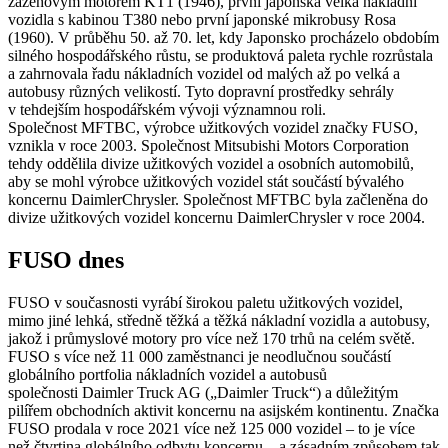
zážehovým motorem KT1 (1946), první japonská velká nákladní
vozidla s kabinou T380 nebo první japonské mikrobusy Rosa
(1960). V průběhu 50. až 70. let, kdy Japonsko procházelo obdobím
silného hospodářského růstu, se produktová paleta rychle rozrůstala
a zahrnovala řadu nákladních vozidel od malých až po velká a
autobusy různých velikostí. Tyto dopravní prostředky sehrály
v tehdejším hospodářském vývoji významnou roli.
Společnost MFTBC, výrobce užitkových vozidel značky FUSO,
vznikla v roce 2003. Společnost Mitsubishi Motors Corporation
tehdy oddělila divize užitkových vozidel a osobních automobilů,
aby se mohl výrobce užitkových vozidel stát součástí bývalého
koncernu DaimlerChrysler. Společnost MFTBC byla začleněna do
divize užitkových vozidel koncernu DaimlerChrysler v roce 2004.
FUSO dnes
FUSO v současnosti vyrábí širokou paletu užitkových vozidel,
mimo jiné lehká, středně těžká a těžká nákladní vozidla a autobusy,
jakož i průmyslové motory pro více než 170 trhů na celém světě.
FUSO s více než 11 000 zaměstnanci je neodlučnou součástí
globálního portfolia nákladních vozidel a autobusů
společnosti Daimler Truck AG („Daimler Truck“) a důležitým
pilířem obchodních aktivit koncernu na asijském kontinentu. Značka
FUSO prodala v roce 2021 více než 125 000 vozidel – to je více
než čtvrtina globálního odbytu koncernu – a zásadním způsobem tak