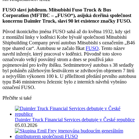
FUSO slaví jubileum. Mitsubishi Fuso Truck & Bus
Corporation (MFTBC – „FUSO“), asijská dceřiná společnost
koncernu Daimler Truck, slaví 90 let existence značky FUSO.
Původ ikonického jména FUSO sahá až do května 1932, kdy sjel
z montážní linky v loděnici Kobe bývalé společnosti Mitsubishi
Shipbuilding Company první autobus Mitsubishi s označením „B46
type shared car“. Autobusu se začalo říkat
FUSO
. Tento název
navrhl inženýr, který pracoval v loděnici. Původně toto slovo
označovalo velký posvátný strom a dnes se používá jako
pojmenování pro květy ibišku. Sedmimetrový autobus s 38 sedadly
byl poháněn zážehovým šestiválcem se zdvihovým objemem 7 litrů
a nejvyšším výkonem 100 k. U příležitosti předání prvního autobusu
typu B46 ministerstvu železnic bylo z interních návrhů vybráno
označení FUSO.
Přečtěte si také
Daimler Truck Financial Services debutuje v České republice
05.03.2026