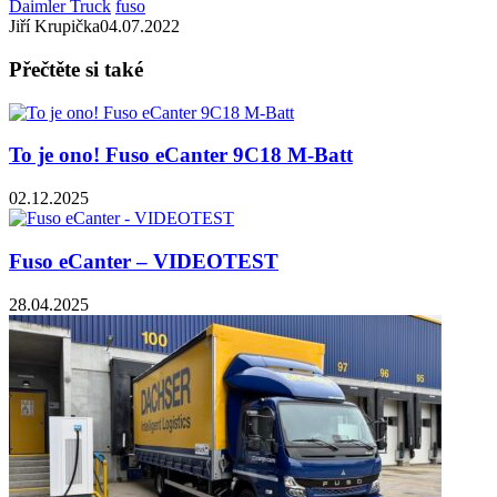
Daimler Truck
fuso
Jiří Krupička
04.07.2022
Přečtěte si také
To je ono! Fuso eCanter 9C18 M-Batt
02.12.2025
Fuso eCanter – VIDEOTEST
28.04.2025