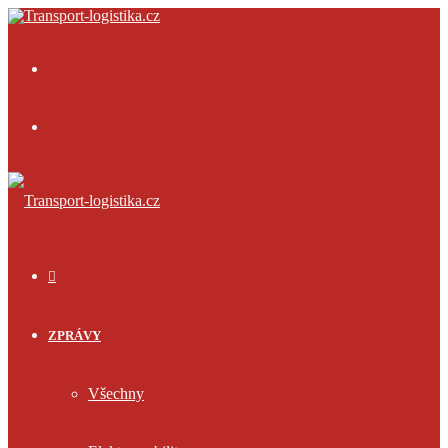
Menu
Přihlásit
se
ÚVOD
ZPRÁVY
Všechny