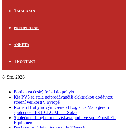
MAGAZÍN
PŘEDPLATNÉ
ANKETA
KONTAKT
8. Srp. 2026
FLASH NEWS
Ford dává český fotbal do pohybu
Kia PV5 se stala nejprodávanější elektrickou dodávkou
střední velikosti v Evropě
Roman Hrubý novým General Logistics Managerem
společnosti PST CLC Mitsui-Soko
Společnost Jungheinrich získává podíl ve společnosti EP
Equipment
Dachser zrychluje přepravy do Německa