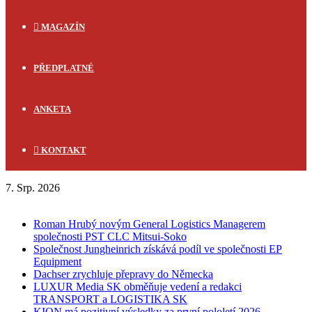
MAGAZÍN
PŘEDPLATNÉ
ANKETA
KONTAKT
7. Srp. 2026
FLASH NEWS
Roman Hrubý novým General Logistics Managerem
společnosti PST CLC Mitsui-Soko
Společnost Jungheinrich získává podíl ve společnosti EP
Equipment
Dachser zrychluje přepravy do Německa
LUXUR Media SK obměňuje vedení a redakci
TRANSPORT a LOGISTIKA SK
KION má pozitivní výsledky za první pololetí 2026