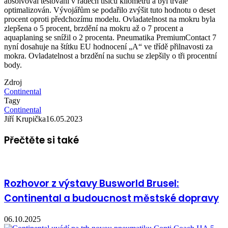
absolvoval testování v řádech tisíců kilometrů a byl trvale
optimalizován. Vývojářům se podařilo zvýšit tuto hodnotu o deset
procent oproti předchozímu modelu. Ovladatelnost na mokru byla
zlepšena o 5 procent, brzdění na mokru až o 7 procent a
aquaplaning se snížil o 2 procenta. Pneumatika PremiumContact 7
nyní dosahuje na štítku EU hodnocení „A“ ve třídě přilnavosti za
mokra. Ovladatelnost a brzdění na suchu se zlepšily o tři procentní
body.
Zdroj
Continental
Tagy
Continental
Jiří Krupička
16.05.2023
Přečtěte si také
Rozhovor z výstavy Busworld Brusel:
Continental a budoucnost městské dopravy
06.10.2025