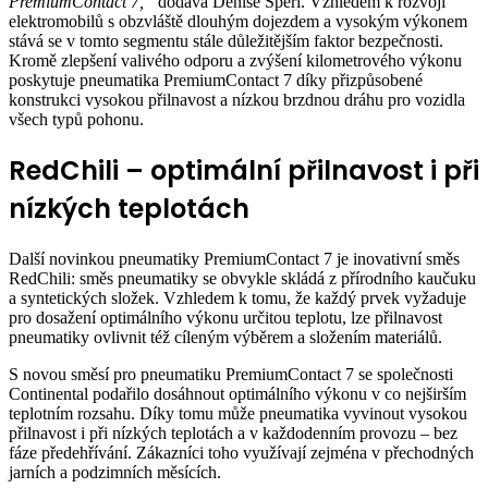
PremiumContact 7,“
dodává Denise Sperl. Vzhledem k rozvoji
elektromobilů s obzvláště dlouhým dojezdem a vysokým výkonem
stává se v tomto segmentu stále důležitějším faktor bezpečnosti.
Kromě zlepšení valivého odporu a zvýšení kilometrového výkonu
poskytuje pneumatika PremiumContact 7 díky přizpůsobené
konstrukci vysokou přilnavost a nízkou brzdnou dráhu pro vozidla
všech typů pohonu.
RedChili – optimální přilnavost i při
nízkých teplotách
Další novinkou pneumatiky PremiumContact 7 je inovativní směs
RedChili: směs pneumatiky se obvykle skládá z přírodního kaučuku
a syntetických složek. Vzhledem k tomu, že každý prvek vyžaduje
pro dosažení optimálního výkonu určitou teplotu, lze přilnavost
pneumatiky ovlivnit též cíleným výběrem a složením materiálů.
S novou směsí pro pneumatiku PremiumContact 7 se společnosti
Continental podařilo dosáhnout optimálního výkonu v co nejširším
teplotním rozsahu. Díky tomu může pneumatika vyvinout vysokou
přilnavost i při nízkých teplotách a v každodenním provozu – bez
fáze předehřívání. Zákazníci toho využívají zejména v přechodných
jarních a podzimních měsících.