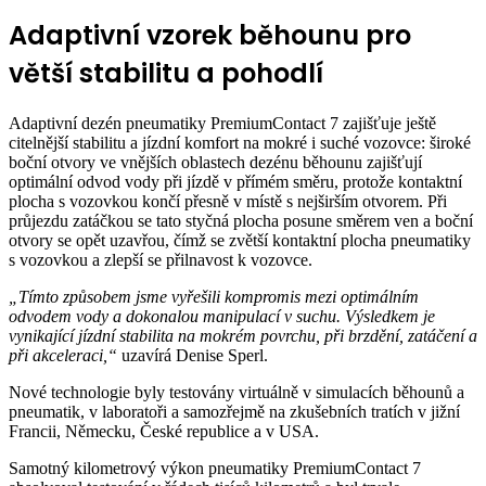
Adaptivní vzorek běhounu pro
větší stabilitu a pohodlí
Adaptivní dezén pneumatiky PremiumContact 7 zajišťuje ještě
citelnější stabilitu a jízdní komfort na mokré i suché vozovce: široké
boční otvory ve vnějších oblastech dezénu běhounu zajišťují
optimální odvod vody při jízdě v přímém směru, protože kontaktní
plocha s vozovkou končí přesně v místě s nejširším otvorem. Při
průjezdu zatáčkou se tato styčná plocha posune směrem ven a boční
otvory se opět uzavřou, čímž se zvětší kontaktní plocha pneumatiky
s vozovkou a zlepší se přilnavost k vozovce.
„Tímto způsobem jsme vyřešili kompromis mezi optimálním
odvodem vody a dokonalou manipulací v suchu. Výsledkem je
vynikající jízdní stabilita na mokrém povrchu, při brzdění, zatáčení a
při akceleraci,“
uzavírá Denise Sperl.
Nové technologie byly testovány virtuálně v simulacích běhounů a
pneumatik, v laboratoři a samozřejmě na zkušebních tratích v jižní
Francii, Německu, České republice a v USA.
Samotný kilometrový výkon pneumatiky PremiumContact 7