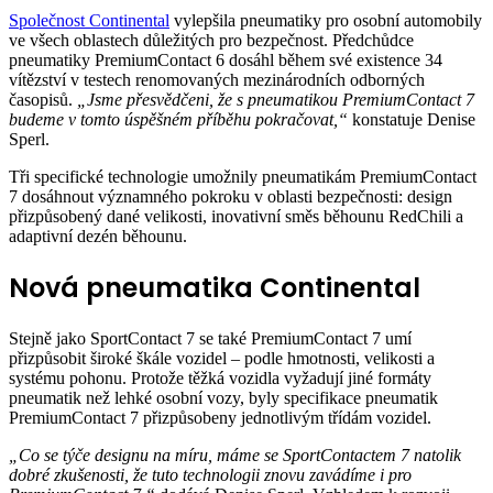
Společnost Continental
vylepšila pneumatiky pro osobní automobily
ve všech oblastech důležitých pro bezpečnost. Předchůdce
pneumatiky PremiumContact 6 dosáhl během své existence 34
vítězství v testech renomovaných mezinárodních odborných
časopisů.
„Jsme přesvědčeni, že s pneumatikou PremiumContact 7
budeme v tomto úspěšném příběhu pokračovat,“
konstatuje Denise
Sperl.
Tři specifické technologie umožnily pneumatikám PremiumContact
7 dosáhnout významného pokroku v oblasti bezpečnosti: design
přizpůsobený dané velikosti, inovativní směs běhounu RedChili a
adaptivní dezén běhounu.
Nová pneumatika Continental
Stejně jako SportContact 7 se také PremiumContact 7 umí
přizpůsobit široké škále vozidel – podle hmotnosti, velikosti a
systému pohonu. Protože těžká vozidla vyžadují jiné formáty
pneumatik než lehké osobní vozy, byly specifikace pneumatik
PremiumContact 7 přizpůsobeny jednotlivým třídám vozidel.
„Co se týče designu na míru, máme se SportContactem 7 natolik
dobré zkušenosti, že tuto technologii znovu zavádíme i pro