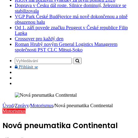
Doprava v Česku dál roste. Silnice dominují, železnice se
stabilizovala
VGP Park České Budějovice má nově dokončenou a plně
obsazenou halu
Od 1. září povede značku Peugeot v České republice Filip
Lapka
Crossover pro každý den
Roman Hrubý novým General Logistics Managerem
společnosti PST CLC Mitsui-Soko
Vyhledávání
Přihlásit
Přihlásit se
se
Facebook
YouTube
Instagram
Úvod
/
Zprávy
/
Motorismus
/
Nová pneumatika Continental
Motorismus
Nová pneumatika Continental