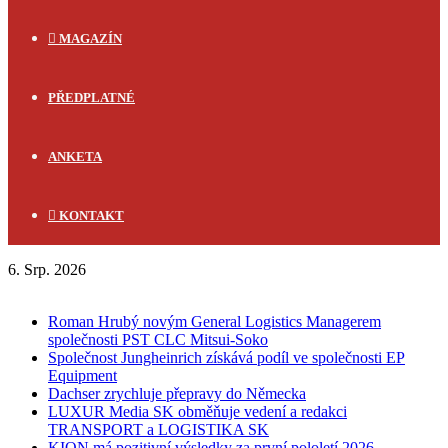
MAGAZÍN
PŘEDPLATNÉ
ANKETA
KONTAKT
6. Srp. 2026
FLASH NEWS
Roman Hrubý novým General Logistics Managerem
společnosti PST CLC Mitsui-Soko
Společnost Jungheinrich získává podíl ve společnosti EP
Equipment
Dachser zrychluje přepravy do Německa
LUXUR Media SK obměňuje vedení a redakci
TRANSPORT a LOGISTIKA SK
KION má pozitivní výsledky za první pololetí 2026