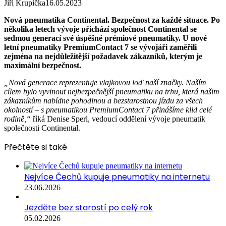
Jiří Krupička
16.05.2023
Nová pneumatika
Continental
.
Bezpečnost za každé situace. Po
několika letech vývoje přichází společnost Continental se
sedmou generací své úspěšné prémiové pneumatiky. U nové
letní pneumatiky PremiumContact 7 se vývojáři zaměřili
zejména na nejdůležitější požadavek zákazníků, kterým je
maximální bezpečnost.
„Nová generace reprezentuje vlajkovou loď naší značky. Naším
cílem bylo vyvinout nejbezpečnější pneumatiku na trhu, která našim
zákazníkům nabídne pohodlnou a bezstarostnou jízdu za všech
okolností – s pneumatikou PremiumContact 7 přinášíme klid celé
rodině,“
říká Denise Sperl, vedoucí oddělení vývoje pneumatik
společnosti Continental.
Přečtěte si také
Nejvíce Čechů kupuje pneumatiky na internetu
23.06.2026
Jezděte bez starostí po celý rok
05.02.2026