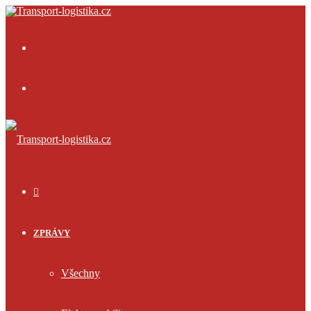
Menu
Přihlásit
se
ÚVOD
ZPRÁVY
Všechny