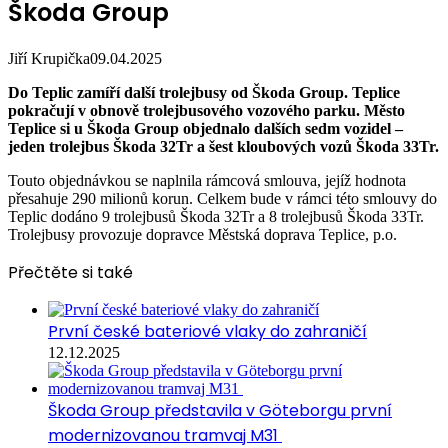
Škoda Group
Jiří Krupička
09.04.2025
Do Teplic zamíří další trolejbusy od Škoda Group. Teplice
pokračují v obnově trolejbusového vozového parku. Město
Teplice si u Škoda Group objednalo dalších sedm vozidel –
jeden trolejbus Škoda 32Tr a šest kloubových vozů Škoda 33Tr.
Touto objednávkou se naplnila rámcová smlouva, jejíž hodnota
přesahuje 290 milionů korun. Celkem bude v rámci této smlouvy do
Teplic dodáno 9 trolejbusů Škoda 32Tr a 8 trolejbusů Škoda 33Tr.
Trolejbusy provozuje dopravce Městská doprava Teplice, p.o.
Přečtěte si také
První české bateriové vlaky do zahraničí
12.12.2025
Škoda Group představila v Göteborgu první
modernizovanou tramvaj M31