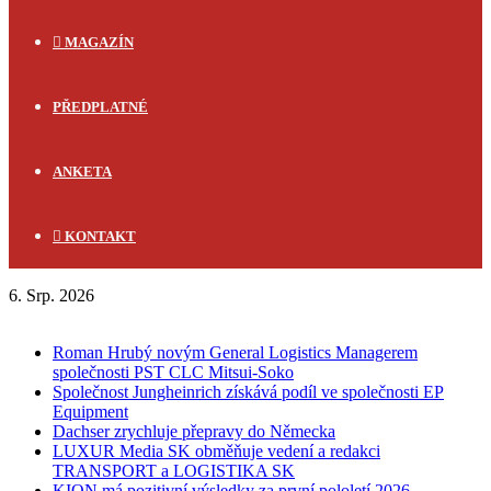
MAGAZÍN
PŘEDPLATNÉ
ANKETA
KONTAKT
6. Srp. 2026
FLASH NEWS
Roman Hrubý novým General Logistics Managerem
společnosti PST CLC Mitsui-Soko
Společnost Jungheinrich získává podíl ve společnosti EP
Equipment
Dachser zrychluje přepravy do Německa
LUXUR Media SK obměňuje vedení a redakci
TRANSPORT a LOGISTIKA SK
KION má pozitivní výsledky za první pololetí 2026