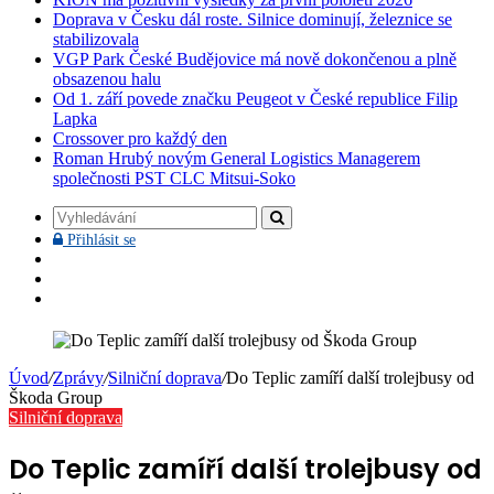
Doprava v Česku dál roste. Silnice dominují, železnice se
stabilizovala
VGP Park České Budějovice má nově dokončenou a plně
obsazenou halu
Od 1. září povede značku Peugeot v České republice Filip
Lapka
Crossover pro každý den
Roman Hrubý novým General Logistics Managerem
společnosti PST CLC Mitsui-Soko
Vyhledávání
Přihlásit
Přihlásit se
se
Facebook
YouTube
Instagram
Úvod
/
Zprávy
/
Silniční doprava
/
Do Teplic zamíří další trolejbusy od
Škoda Group
Silniční doprava
Do Teplic zamíří další trolejbusy od