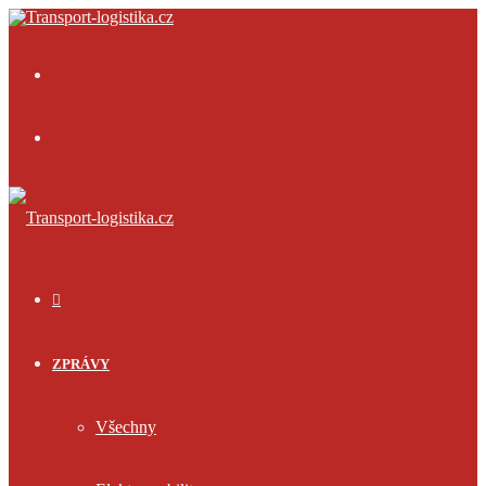
Menu
Přihlásit
se
ÚVOD
ZPRÁVY
Všechny