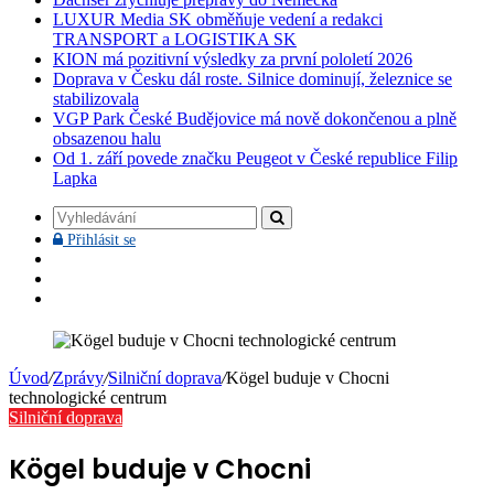
LUXUR Media SK obměňuje vedení a redakci
TRANSPORT a LOGISTIKA SK
KION má pozitivní výsledky za první pololetí 2026
Doprava v Česku dál roste. Silnice dominují, železnice se
stabilizovala
VGP Park České Budějovice má nově dokončenou a plně
obsazenou halu
Od 1. září povede značku Peugeot v České republice Filip
Lapka
Vyhledávání
Přihlásit
Přihlásit se
se
Facebook
YouTube
Instagram
Úvod
/
Zprávy
/
Silniční doprava
/
Kögel buduje v Chocni
technologické centrum
Silniční doprava
Kögel buduje v Chocni