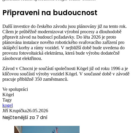
Připraveni na budoucnost
Další investice do českého závodu jsou plánovány již na tento rok.
Cílem je průběžně modernizovat výrobní procesy a dlouhodobě
připravit závod na budoucí požadavky. Do léta 2026 je proto
plánována instalace nového robotického svařovacího zařízení pro
sklápěcí korby a rámy vozidel. V nejbližší době bude uvedena do
provozu fotovoltaická elektrárna, která bude výrobu dodatečně
zásobovat elektřinou.
Závod v Chocni je součástí společnosti Kögel již od roku 1996 a je
klíčovou součástí výroby vozidel Kögel. V současné době v závodě
pracuje přibližně 350 zaměstnanců.
Ve spolupráci
Kögel
Tagy
kogel
Jiří Krupička
26.05.2026
Nejčtenější za 7 dní