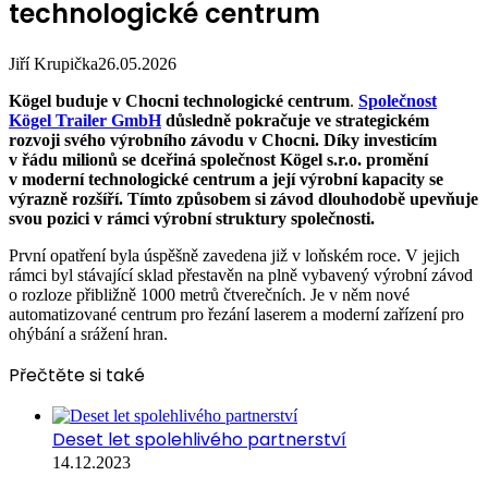
technologické centrum
Jiří Krupička
26.05.2026
Kögel buduje v Chocni technologické centrum
.
Společnost
Kögel Trailer GmbH
důsledně pokračuje ve strategickém
rozvoji svého výrobního závodu v Chocni. Díky investicím
v řádu milionů se dceřiná společnost Kögel s.r.o. promění
v moderní technologické centrum a její výrobní kapacity se
výrazně rozšíří. Tímto způsobem si závod dlouhodobě upevňuje
svou pozici v rámci výrobní struktury společnosti.
První opatření byla úspěšně zavedena již v loňském roce. V jejich
rámci byl stávající sklad přestavěn na plně vybavený výrobní závod
o rozloze přibližně 1000 metrů čtverečních. Je v něm nové
automatizované centrum pro řezání laserem a moderní zařízení pro
ohýbání a srážení hran.
Přečtěte si také
Deset let spolehlivého partnerství
14.12.2023