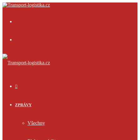
Menu
Přihlásit
se
ÚVOD
ZPRÁVY
Všechny