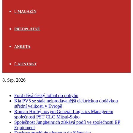
MAGAZÍN
PŘEDPLATNÉ
ANKETA
KONTAKT
8. Srp. 2026
FLASH NEWS
Ford dává český fotbal do pohybu
Kia PV5 se stala nejprodávanější elektrickou dodávkou
střední velikosti v Evropě
Roman Hrubý novým General Logistics Managerem
společnosti PST CLC Mitsui-Soko
Společnost Jungheinrich získává podíl ve společnosti EP
Equipment
Dachser zrychluje přepravy do Německa