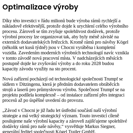
Optimalizace výroby
Díky této investici v řádu milionů bude výroba rámů rychlejší a
nákladově efektivnější, protože dojde k urychlení celého výrobního
procesu. Zároveň se tím zvyšuje spolehlivost dodávek, protože
výrobní procesy lze organizovat tak, aby byly méně závislé na
externích dodavatelských řetězcích. Kromě rámů pro návěsy Kögel
(několik set kusů týdně) jsou v Chocni vyráběna i kompletní
vozidla. Zavedením moderních výrobních technologií navíc vznikla
v tomto závodě nová pracovní místa. V nadcházejících měsících
postupně dojde ke zvyšování výroby a do roku 2028 budou
kapacity závodu využity na sto procent.
Nová zařízení pocházejí od technologické společnosti Trumpf se
sídlem v Ditzingenu, která je předním dodavatelem obráběcích
strojů a laserů pro průmyslovou výrobu. Společnost Trumpf se na
projektu podílela komplexně – od instalace zařízení přes integraci
procesů až po úspěšné uvedení do provozu.
„Závod v Chocni je již řadu let ústřední součástí naší výrobní
strategie a má velký strategický význam. Touto investicí cíleně
posilujeme naše výrobní kapacity a zároveň zajišťujeme spolehlivé
dodávky rámů pro naše návěsy,“ vysvětluje Markus Siegner,
generální ředitel společnosti Kögel Trailer GmbH.