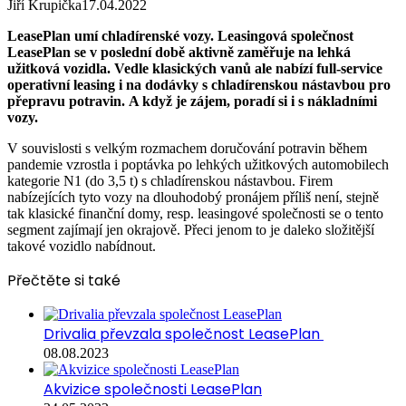
Jiří Krupička
17.04.2022
LeasePlan umí chladírenské vozy. Leasingová společnost
LeasePlan se v poslední době aktivně zaměřuje na lehká
užitková vozidla. Vedle klasických vanů ale nabízí full-service
operativní leasing i na dodávky s chladírenskou nástavbou pro
přepravu potravin. A když je zájem, poradí si i s nákladními
vozy.
V souvislosti s velkým rozmachem doručování potravin během
pandemie vzrostla i poptávka po lehkých užitkových automobilech
kategorie N1 (do 3,5 t) s chladírenskou nástavbou. Firem
nabízejících tyto vozy na dlouhodobý pronájem příliš není, stejně
tak klasické finanční domy, resp. leasingové společnosti se o tento
segment zajímají jen okrajově. Přeci jenom to je daleko složitější
takové vozidlo nabídnout.
Přečtěte si také
Drivalia převzala společnost LeasePlan
08.08.2023
Akvizice společnosti LeasePlan