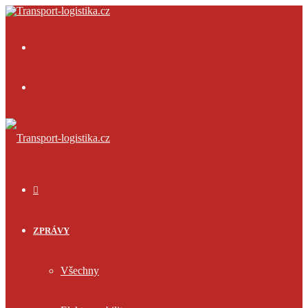
Menu
Přihlásit
se
ÚVOD
ZPRÁVY
Všechny