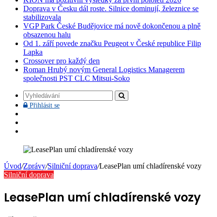
Doprava v Česku dál roste. Silnice dominují, železnice se
stabilizovala
VGP Park České Budějovice má nově dokončenou a plně
obsazenou halu
Od 1. září povede značku Peugeot v České republice Filip
Lapka
Crossover pro každý den
Roman Hrubý novým General Logistics Managerem
společnosti PST CLC Mitsui-Soko
Vyhledávání
Přihlásit
Přihlásit se
se
Facebook
YouTube
Instagram
Úvod
/
Zprávy
/
Silniční doprava
/
LeasePlan umí chladírenské vozy
Silniční doprava
LeasePlan umí chladírenské vozy