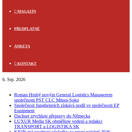
MAGAZÍN
PŘEDPLATNÉ
ANKETA
KONTAKT
6. Srp. 2026
FLASH NEWS
Roman Hrubý novým General Logistics Managerem
společnosti PST CLC Mitsui-Soko
Společnost Jungheinrich získává podíl ve společnosti EP
Equipment
Dachser zrychluje přepravy do Německa
LUXUR Media SK obměňuje vedení a redakci
TRANSPORT a LOGISTIKA SK
KION má pozitivní výsledky za první pololetí 2026