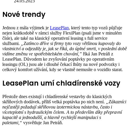
24.05.2023
Nové trendy
Jednou z mála výjimek je
LeasePlan
, který tento typ vozů půjčuje
nejen krátkodobě v rámci služby FlexiPlan (psali jsme v minulém
čísle), ale také na klasický operativní leasing s full service
službami.
„Zatímco dříve si firmy tyto vozy většinou kupovaly do
vlastnictví a odjezdily je, jak se říká, do úplné smrti, v poslední době
vidíme změnu ve spotřebitelském chování,”
říká Jan Petráň z
LeasePlan. Důvodem ke zvyšování poptávky po operativním
leasingu (OL) jsou ale i dlouhé čekací lhůty na nové podvozky i
celkový komfort užívání, kdy se vlastně nemusíte o vozidlo starat.
LeasePlan umí chladírenské vozy
Přestože dnes existují i chladírenské vestavby do klasických
skříňových dodávek, příliš velká poptávka po nich není.
„Zákazníci
nejčastěji požadují skříňovou izotermickou nástavbu, často i
víceteplotní s hydraulickým čelem. A to především díky přepravní
kapacitě a jednodušší, a hlavně rychlejší manipulaci s
paletami,“
vysvětluje Jan Petráň.