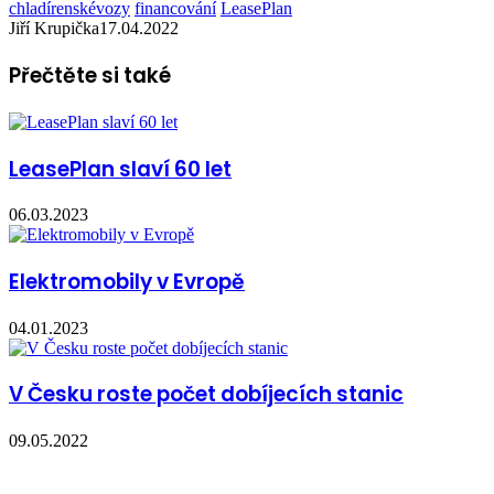
chladírenskévozy
financování
LeasePlan
Jiří Krupička
17.04.2022
Přečtěte si také
LeasePlan slaví 60 let
06.03.2023
Elektromobily v Evropě
04.01.2023
V Česku roste počet dobíjecích stanic
09.05.2022