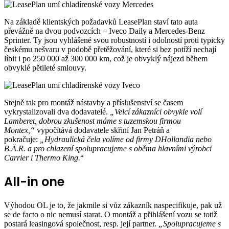
Na základě klientských požadavků LeasePlan staví tato auta
převážně na dvou podvozcích – Iveco Daily a Mercedes-Benz
Sprinter. Ty jsou vyhlášené svou robustností i odolností proti typicky
českému nešvaru v podobě přetěžování, které si bez potíží nechají
líbit i po 250 000 až 300 000 km, což je obvyklý nájezd během
obvyklé pětileté smlouvy.
Stejně tak pro montáž nástavby a příslušenství se časem
vykrystalizovali dva dodavatelé.
„Velcí zákazníci obvykle volí
Lamberet, dobrou zkušenost máme s tuzemskou firmou
Montex,“
vypočítává dodavatele skříní Jan Petráň a
pokračuje:
„Hydraulická čela volíme od firmy DHollandia nebo
B.Ä.R. a pro chlazení spolupracujeme s oběma hlavními výrobci
Carrier i Thermo King.
“
All-in one
Výhodou OL je to, že jakmile si vůz zákazník naspecifikuje, pak už
se de facto o nic nemusí starat. O montáž a přihlášení vozu se totiž
postará leasingová společnost, resp. její partner.
„Spolupracujeme s