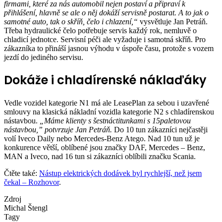
firmami, které za nás automobil nejen postaví a připraví k
přihlášení, hlavně se ale o něj dokáží servisně postarat. A to jak o
samotné auto, tak o skříň, čelo i chlazení,“
vysvětluje Jan Petráň.
Třeba hydraulické čelo potřebuje servis každý rok, nemluvě o
chladicí jednotce. Servisní péči ale vyžaduje i samotná skříň. Pro
zákazníka to přináší jasnou výhodu v úspoře času, protože s vozem
jezdí do jediného servisu.
Dokáže i chladírenské náklaďáky
Vedle vozidel kategorie N1 má ale LeasePlan za sebou i uzavřené
smlouvy na klasická nákladní vozidla kategorie N2 s chladírenskou
nástavbou.
„Máme klienty s šestnáctitunkami s 15paletovou
nástavbou,” potvrzuje Jan Petráň.
Do 10 tun zákazníci nejčastěji
volí Iveco Daily nebo Mercedes-Benz Atego. Nad 10 tun už je
konkurence větší, oblíbené jsou značky DAF, Mercedes – Benz,
MAN a Iveco, nad 16 tun si zákazníci oblíbili značku Scania.
Čtěte také:
Nástup elektrických dodávek byl rychlejší, než jsem
čekal – Rozhovor
.
Zdroj
Michal Štengl
Tagy