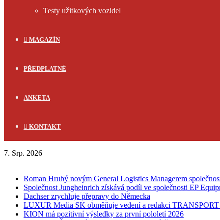
Testy užitkových vozidel
MAGAZÍN
PŘEDPLATNÉ
ANKETA
KONTAKT
7. Srp. 2026
FLASH NEWS
Roman Hrubý novým General Logistics Managerem společnos
Společnost Jungheinrich získává podíl ve společnosti EP Equi
Dachser zrychluje přepravy do Německa
LUXUR Media SK obměňuje vedení a redakci TRANSPOR
KION má pozitivní výsledky za první pololetí 2026