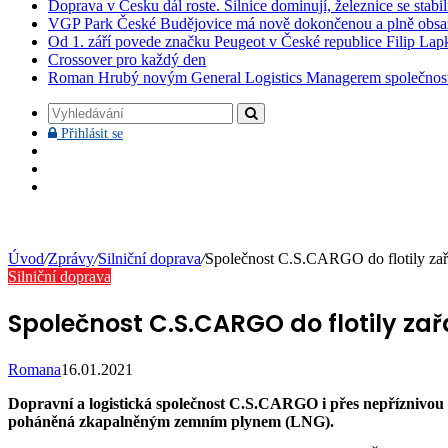
Doprava v Česku dál roste. Silnice dominují, železnice se stabi
VGP Park České Budějovice má nově dokončenou a plně obsa
Od 1. září povede značku Peugeot v České republice Filip Lap
Crossover pro každý den
Roman Hrubý novým General Logistics Managerem společnos
Vyhledávání
Přihlásit
Přihlásit se
se
Facebook
YouTube
Instagram
Úvod
/
Zprávy
/
Silniční doprava
/
Společnost C.S.CARGO do flotily zař
Silniční doprava
Společnost C.S.CARGO do flotily zař
Romana
16.01.2021
Dopravní a logistická společnost C.S.CARGO i přes nepříznivou s
poháněná zkapalněným zemním plynem (LNG).