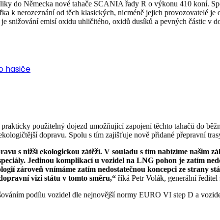
ubliky do Německa nové tahače SCANIA řady R o výkonu 410 koní. Spol
ka k nerozeznání od těch klasických, nicméně jejich provozovatelé je 
e snižování emisí oxidu uhličitého, oxidů dusíků a pevných částic v d
ro hasiče
zí prakticky použitelný dojezd umožňující zapojení těchto tahačů 
kologičtější dopravu. Spolu s tím zajišťuje nově přidané přepravní tras
vu s nižší ekologickou zátěží. V souladu s tím nabízíme našim zá
peciály. Jedinou komplikací u vozidel na LNG pohon je zatím nedo
nologií zároveň vnímáme zatím nedostatečnou koncepci ze strany 
 dopravní vizi státu v tomto směru,“
říká Petr Volák, generální ředit
váním podílu vozidel dle nejnovější normy EURO VI step D a vozidel