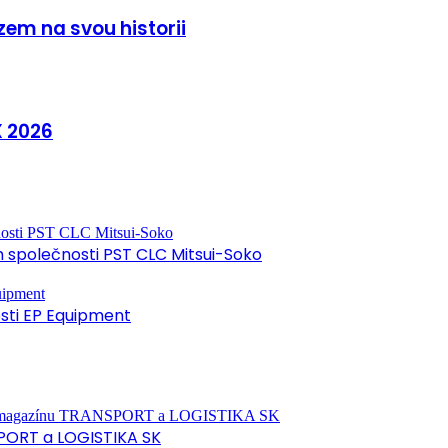
zem na svou historii
X 2026
společnosti PST CLC Mitsui-Soko
osti EP Equipment
PORT a LOGISTIKA SK