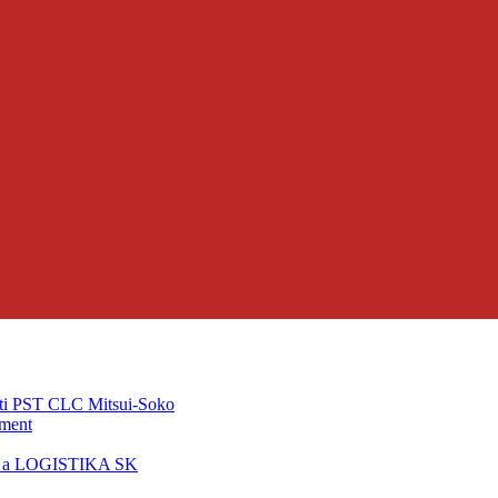
ti PST CLC Mitsui-Soko
pment
T a LOGISTIKA SK