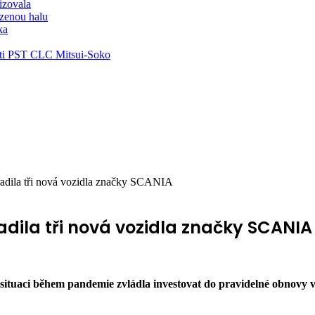
lizovala
zenou halu
ka
ti PST CLC Mitsui-Soko
adila tři nová vozidla značky SCANIA
adila tři nová vozidla značky SCANIA
ituaci během pandemie zvládla investovat do pravidelné obnovy voz