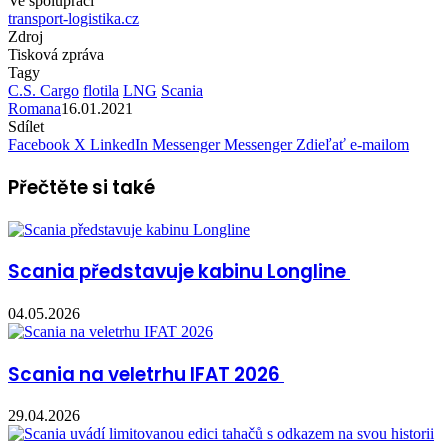
Ve spolupráci
transport-logistika.cz
Zdroj
Tisková zpráva
Tagy
C.S. Cargo
flotila
LNG
Scania
Romana
16.01.2021
Sdílet
Facebook
X
LinkedIn
Messenger
Messenger
Zdieľať e-mailom
Přečtěte si také
Scania představuje kabinu Longline
04.05.2026
Scania na veletrhu IFAT 2026
29.04.2026