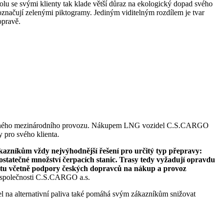
u se svými klienty tak klade větší důraz na ekologický dopad svého
označují zelenými piktogramy. Jediným viditelným rozdílem je tvar
opravě.
do běžného mezinárodního provozu. Nákupem LNG vozidel C.S.CARGO
y pro svého klienta.
kazníkům vždy nejvýhodnější řešení pro určitý typ přepravy:
statečné množství čerpacích stanic. Trasy tedy vyžadují opravdu
státu včetně podpory českých dopravců na nákup a provoz
el společnosti C.S.CARGO a.s.
 na alternativní paliva také pomáhá svým zákazníkům snižovat