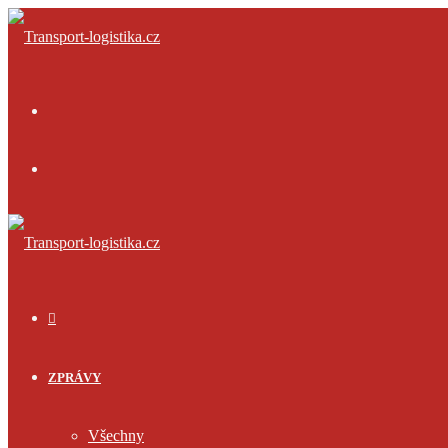
Menu
Přihlásit
se
ÚVOD
ZPRÁVY
Všechny