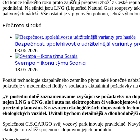
Od konce loňského roku proto zajišťují přepravu zboží z České rep
podnikání. Na silnici jsou LNG (Liquefied Natural Gas) soupravy takř
palivových nádrží. Vše ostatní je v plynovém pohonu, jehož výhodou j
Přečtěte si také
Bezpečnost, spolehlivost a udržitelnější varianty p
03.06.2026
Svempa – ikona týmu Scania
18.05.2026
Použití technologie zkapalněného zemního plynu také konečně nabí
pokračuje v modernizaci flotily v souladu s aktuálními požadavky na e
„V poslední době zaznamenáváme zvyšující se požadavky na dopra
nejen LNG a CNG, ale i auta na elektropohon či velkoobjemové s
precizní plánování. S rozvojem ekologičtějších dopravních tech
ekologických vozidel. Uvítali bychom detailnější a dlouhodobější
Společnost C.S.CARGO svůj vozový park inovuje pravidelně. Navyšo
ekologickou zátěž spojenou s dopravou jejich produktů.