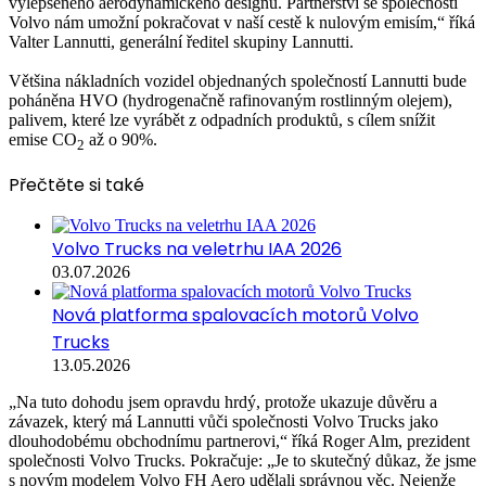
vylepšeného aerodynamického designu. Partnerství se společností
Volvo nám umožní pokračovat v naší cestě k nulovým emisím,“ říká
Valter Lannutti, generální ředitel skupiny Lannutti.
Většina nákladních vozidel objednaných společností Lannutti bude
poháněna HVO (hydrogenačně rafinovaným rostlinným olejem),
palivem, které lze vyrábět z odpadních produktů, s cílem snížit
emise CO
až o 90%.
2
Přečtěte si také
Volvo Trucks na veletrhu IAA 2026
03.07.2026
Nová platforma spalovacích motorů Volvo
Trucks
13.05.2026
„Na tuto dohodu jsem opravdu hrdý, protože ukazuje důvěru a
závazek, který má Lannutti vůči společnosti Volvo Trucks jako
dlouhodobému obchodnímu partnerovi,“ říká Roger Alm, prezident
společnosti Volvo Trucks. Pokračuje: „Je to skutečný důkaz, že jsme
s novým modelem Volvo FH Aero udělali správnou věc. Nejenže