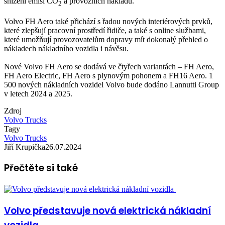
snížení emisí CO
a provozních nákladů.
2
Volvo FH Aero také přichází s řadou nových interiérových prvků,
které zlepšují pracovní prostředí řidiče, a také s online službami,
které umožňují provozovatelům dopravy mít dokonalý přehled o
nákladech nákladního vozidla i návěsu.
Nové Volvo FH Aero se dodává ve čtyřech variantách – FH Aero,
FH Aero Electric, FH Aero s plynovým pohonem a FH16 Aero. 1
500 nových nákladních vozidel Volvo bude dodáno Lannutti Group
v letech 2024 a 2025.
Zdroj
Volvo Trucks
Tagy
Volvo Trucks
Jiří Krupička
26.07.2024
Přečtěte si také
Volvo představuje nová elektrická nákladní