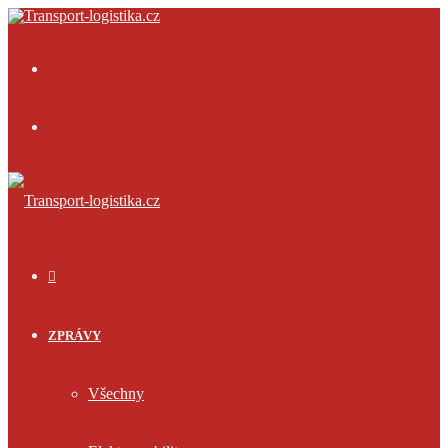
Menu
Přihlásit
se
ÚVOD
ZPRÁVY
Všechny