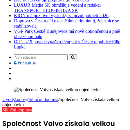
LUXUR Media SK obměňuje vedení a redakci
TRANSPORT a LOGISTIKA SK
KION má pozitivní výsledky za první pololetí 2026
Doprava v Česku dál roste. Silnice dominují, železnice se
stabilizovala
VGP Park České Budějovice má nově dokončenou a plně
obsazenou halu
Od 1. září povede značku Peugeot v České republice Filip
Lapka
Vyhledávání
Přihlásit
Přihlásit se
se
Facebook
YouTube
Instagram
Úvod
/
Zprávy
/
Silniční doprava
/
Společnost Volvo získala velkou
objednávku
Silniční doprava
Společnost Volvo získala velkou