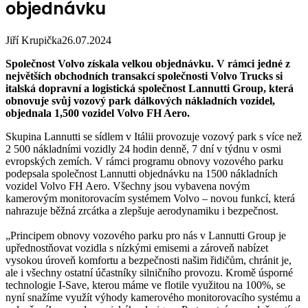
objednávku
Jiří Krupička
26.07.2024
Společnost Volvo získala velkou objednávku.
V rámci jedné z
největších obchodních transakcí společnosti Volvo Trucks si
italská dopravní a logistická společnost Lannutti Group, která
obnovuje svůj vozový park dálkových nákladních vozidel,
objednala 1,500 vozidel Volvo FH Aero.
Skupina Lannutti se sídlem v Itálii provozuje vozový park s více než
2 500 nákladními vozidly 24 hodin denně, 7 dní v týdnu v osmi
evropských zemích. V rámci programu obnovy vozového parku
podepsala společnost Lannutti objednávku na 1500 nákladních
vozidel Volvo FH Aero. Všechny jsou vybavena novým
kamerovým monitorovacím systémem Volvo – novou funkcí, která
nahrazuje běžná zrcátka a zlepšuje aerodynamiku i bezpečnost.
„Principem obnovy vozového parku pro nás v Lannutti Group je
upřednostňovat vozidla s nízkými emisemi a zároveň nabízet
vysokou úroveň komfortu a bezpečnosti našim řidičům, chránit je,
ale i všechny ostatní účastníky silničního provozu. Kromě úsporné
technologie I-Save, kterou máme ve flotile využitou na 100%, se
nyní snažíme využít výhody kamerového monitorovacího systému a