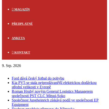
MAGAZÍN
PŘEDPLATNÉ
ANKETA
KONTAKT
9. Srp. 2026
FLASH NEWS
Ford dává český fotbal do pohybu
Kia PV5 se stala nejprodávanější elektrickou dodávkou
střední velikosti v Evropě
Roman Hrubý novým General Logistics Managerem
společnosti PST CLC Mitsui-Soko
Společnost Jungheinrich získává podíl ve společnosti EP
Equipment
Dachser zrychluje přepravy do Německa