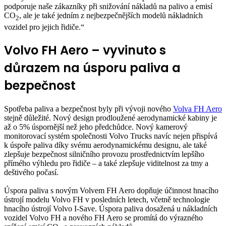
podporuje naše zákazníky při snižování nákladů na palivo a emisí
CO
, ale je také jedním z nejbezpečnějších modelů nákladních
2
vozidel pro jejich řidiče.“
Volvo FH Aero – vyvinuto s
důrazem na úsporu paliva a
bezpečnost
Spotřeba paliva a bezpečnost byly při vývoji nového
Volva FH Aero
stejně důležité. Nový design prodloužené aerodynamické kabiny je
až o 5% úspornější než jeho předchůdce. Nový kamerový
monitorovací systém společnosti Volvo Trucks navíc nejen přispívá
k úspoře paliva díky svému aerodynamickému designu, ale také
zlepšuje bezpečnost silničního provozu prostřednictvím lepšího
přímého výhledu pro řidiče – a také zlepšuje viditelnost za tmy a
deštivého počasí.
Úspora paliva s novým Volvem FH Aero dopňuje účinnost hnacího
ústrojí modelu Volvo FH v posledních letech, včetně technologie
hnacího ústrojí Volvo I-Save. Úspora paliva dosažená u nákladních
vozidel Volvo FH a nového FH Aero se promítá do výrazného