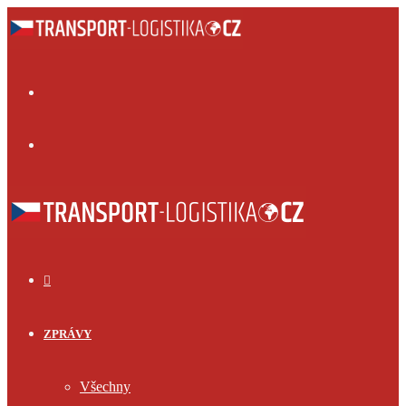
Menu
Přihlásit
se
ÚVOD
ZPRÁVY
Všechny