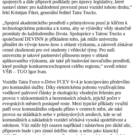
spojených a dále připravit podklady pro úpravy legislativy, které
nastaví rámec pro každodenní provozní praxi vozidel tohoto druhu,“
řekl Kristijan Fiket, generální ředitel Tatra Trucks.
„Spojení akademického prostředí s průmyslovou praxí je klíčem k
technologickému pokroku a k tomu, aby se výsledky vědy skutečně
promítaly do každodenního života. Spolupráce s Tatrou Trucks a
společností DEVINN je příkladem toho, jak může univerzita
přinášet do vývoje know-how z oblasti výzkumu, a zároveň získávat
cenné zkušenosti pro své studenty i vědecké týmy. Pro naši
univerzitu je takové partnerství přínosem nejen v oblasti
aplikovaného výzkumu, ale také při budování inovačního prostředí,
které posiluje konkurenceschopnost celého regionu,“ uvedl rektor
VŠB – TUO Igor Ivan.
Vozidlo Tatra Force e-Drive FCEV 6×4 je koncipováno především
pro komunální služby. Díky elektrickému pohonu využívajícímu
vodíkové palivové články je ekologicky vhodným řešením pro
provoz v nízkoemisních a bezemisních zónách, jejichž počet v
evropských městech postupně roste. Mezi typické příklady využití
patří svoz komunálního odpadu přímo v centrech měst, ale také
provoz na skládkách nebo v průmyslových areálech, kde se od
komunálních a nákladních vozidel očekává vysoká spolehlivost a
odolnost. Vůz může být osazen například i nástavbou pro úklid ulic,
připraven bude i pro zimní údržbu silnic a nebo jako klasický