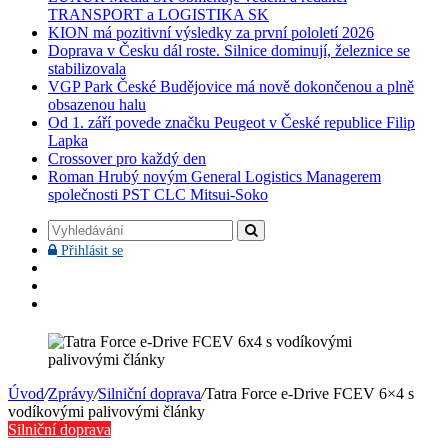
TRANSPORT a LOGISTIKA SK
KION má pozitivní výsledky za první pololetí 2026
Doprava v Česku dál roste. Silnice dominují, železnice se
stabilizovala
VGP Park České Budějovice má nově dokončenou a plně
obsazenou halu
Od 1. září povede značku Peugeot v České republice Filip
Lapka
Crossover pro každý den
Roman Hrubý novým General Logistics Managerem
společnosti PST CLC Mitsui-Soko
Vyhledávání
Přihlásit
Přihlásit se
se
Facebook
YouTube
Instagram
Úvod
/
Zprávy
/
Silniční doprava
/
Tatra Force e-Drive FCEV 6×4 s
vodíkovými palivovými články
Silniční doprava