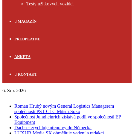
Testy užitkových vozidel
MAGAZÍN
PŘEDPLATNÉ
ANKETA
KONTAKT
6. Srp. 2026
FLASH NEWS
Roman Hrubý novým General Logistics Managerem
společnosti PST CLC Mitsui-Soko
Společnost Jungheinrich získává podíl ve společnosti EP
Equipment
Dachser zrychluje přepravy do Německa
LUXUR Media SK obměňuje vedení a redakci