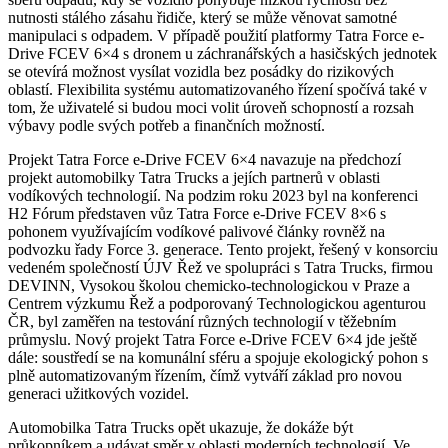
nutnosti stálého zásahu řidiče, který se může věnovat samotné
manipulaci s odpadem. V případě použití platformy Tatra Force e-
Drive FCEV 6×4 s dronem u záchranářských a hasičských jednotek
se otevírá možnost vysílat vozidla bez posádky do rizikových
oblastí. Flexibilita systému automatizovaného řízení spočívá také v
tom, že uživatelé si budou moci volit úroveň schopností a rozsah
výbavy podle svých potřeb a finančních možností.
Projekt Tatra Force e-Drive FCEV 6×4 navazuje na předchozí
projekt automobilky Tatra Trucks a jejích partnerů v oblasti
vodíkových technologií. Na podzim roku 2023 byl na konferenci
H2 Fórum představen vůz Tatra Force e-Drive FCEV 8×6 s
pohonem využívajícím vodíkové palivové články rovněž na
podvozku řady Force 3. generace. Tento projekt, řešený v konsorciu
vedeném společností ÚJV Řež ve spolupráci s Tatra Trucks, firmou
DEVINN, Vysokou školou chemicko-technologickou v Praze a
Centrem výzkumu Řež a podporovaný Technologickou agenturou
ČR, byl zaměřen na testování různých technologií v těžebním
průmyslu. Nový projekt Tatra Force e-Drive FCEV 6×4 jde ještě
dále: soustředí se na komunální sféru a spojuje ekologický pohon s
plně automatizovaným řízením, čímž vytváří základ pro novou
generaci užitkových vozidel.
Automobilka Tatra Trucks opět ukazuje, že dokáže být
průkopníkem a udávat směr v oblasti moderních technologií. Ve