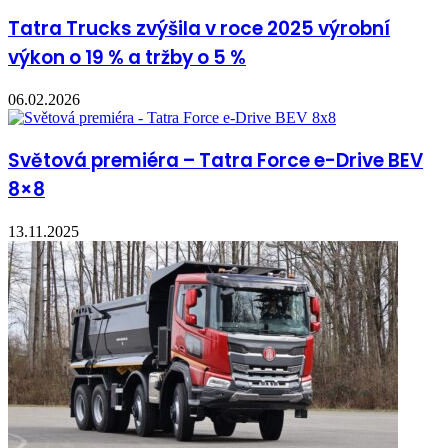
Tatra Trucks zvýšila v roce 2025 výrobní
výkon o 19 % a tržby o 5 %
06.02.2026
Světová premiéra – Tatra Force e-Drive BEV
8×8
13.11.2025