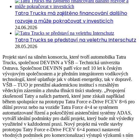
Tatra Trucks má zajištěno financování dalšího
rozvoje a může pokračovat v investicích
24.06.2026
Tatra Trucks se představí na veletrhu Interschutz
28.05.2026
Projekt staví na silném konsorciu, které tvoří automobilka Tatra
Trucks, společnost DEVINN a VŠB – Technická univerzita
Ostrava. Společnost DEVINN patří více než 10 let k českým
vývojovým společnostem a je předním integrátorem vodíkových
technologií, které uplatňuje jak v oblasti energetiky, tak v dopravě.
VŠB – TUO je prestižní akademickou institucí s rozsáhlým
vědeckým zázemím a zhruba třinácti tisíci studenty. „Propojení
zkušeností Tatry a našich partnerů, které jsme získali například
během spolupráce na prototypu Tatra Force e-Drive FCEV 8×6 pro
důlní provoz nebo na vozidle Tatra Force 4×4 se systémem
automatizované řízení a pokročilými asistenčními systémy ADAS,
vytváří ideální podmínky pro další projekt, který bude mít výsledky
využitelné v každodenní praxi. Nový projekt má vedle stavby
prototypu Tatry Force e-Drive FCEV 6×4 pomoci nastavení
vhodných podmínek pro komercionalizaci výstupů výzkumů s ním