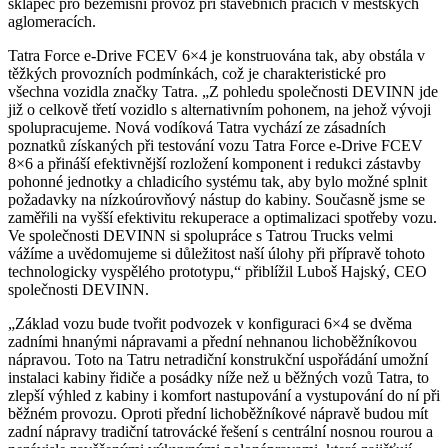
sklápěč pro bezemisní provoz při stavebních pracích v městských
aglomeracích.
Tatra Force e-Drive FCEV 6×4 je konstruována tak, aby obstála v
těžkých provozních podmínkách, což je charakteristické pro
všechna vozidla značky Tatra. „Z pohledu společnosti DEVINN jde
již o celkově třetí vozidlo s alternativním pohonem, na jehož vývoji
spolupracujeme. Nová vodíková Tatra vychází ze zásadních
poznatků získaných při testování vozu Tatra Force e-Drive FCEV
8×6 a přináší efektivnější rozložení komponent i redukci zástavby
pohonné jednotky a chladicího systému tak, aby bylo možné splnit
požadavky na nízkoúrovňový nástup do kabiny. Současně jsme se
zaměřili na vyšší efektivitu rekuperace a optimalizaci spotřeby vozu.
Ve společnosti DEVINN si spolupráce s Tatrou Trucks velmi
vážíme a uvědomujeme si důležitost naší úlohy při přípravě tohoto
technologicky vyspělého prototypu,“ přiblížil Luboš Hajský, CEO
společnosti DEVINN.
„Základ vozu bude tvořit podvozek v konfiguraci 6×4 se dvěma
zadními hnanými nápravami a přední nehnanou lichoběžníkovou
nápravou. Toto na Tatru netradiční konstrukční uspořádání umožní
instalaci kabiny řidiče a posádky níže než u běžných vozů Tatra, to
zlepší výhled z kabiny i komfort nastupování a vystupování do ní při
běžném provozu. Oproti přední lichoběžníkové nápravě budou mít
zadní nápravy tradiční tatrovácké řešení s centrální nosnou rourou a