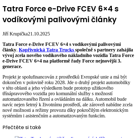
Tatra Force e-Drive FCEV 6×4 s
vodíkovými palivovými články
Jiří Krupička
21.10.2025
Tatra Force e-Drive FCEV 6×4 s vodíkovými palivovými
články
.
Kopřivnická Tatra Trucks
společně s partnery zahájila
vývoj zcela nového vodíkového nákladního vozidla Tatra Force
e-Drive FCEV 6×4 na platformě řady Force nejnovější 3.
generace.
Projekt je spolufinancován z prostředků Evropské unie a má být
dokončen v polovině roku 2028. Jde o druhý projekt automobilky
v této oblasti a jeho výsledkem bude prototyp užitkového
třínápravového vozidla pro komunální služby s možností
automatizovaného řízení a ovládáním na dálku. Automobil bude
navíc nejen šetrný k životnímu prostředí, ale zároveň nabídne zcela
nové možnosti a režimy provozu díky pokročilým elektronickým
systémům i asistenčním a automatizovaným funkcím.
Přečtěte si také