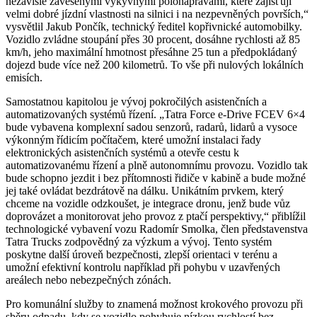
nezávisle zavěšenými výkyvnými polonápravami, které zajišťují
velmi dobré jízdní vlastnosti na silnici i na nezpevněných površích,“
vysvětlil Jakub Pončík, technický ředitel kopřivnické automobilky.
Vozidlo zvládne stoupání přes 30 procent, dosáhne rychlosti až 85
km/h, jeho maximální hmotnost přesáhne 25 tun a předpokládaný
dojezd bude více než 200 kilometrů. To vše při nulových lokálních
emisích.
Samostatnou kapitolou je vývoj pokročilých asistenčních a
automatizovaných systémů řízení. „Tatra Force e-Drive FCEV 6×4
bude vybavena komplexní sadou senzorů, radarů, lidarů a vysoce
výkonným řídicím počítačem, které umožní instalaci řady
elektronických asistenčních systémů a otevře cestu k
automatizovanému řízení a plně autonomnímu provozu. Vozidlo tak
bude schopno jezdit i bez přítomnosti řidiče v kabině a bude možné
jej také ovládat bezdrátově na dálku. Unikátním prvkem, který
chceme na vozidle odzkoušet, je integrace dronu, jenž bude vůz
doprovázet a monitorovat jeho provoz z ptačí perspektivy,“ přiblížil
technologické vybavení vozu Radomír Smolka, člen představenstva
Tatra Trucks zodpovědný za výzkum a vývoj. Tento systém
poskytne další úroveň bezpečnosti, zlepší orientaci v terénu a
umožní efektivní kontrolu například při pohybu v uzavřených
areálech nebo nebezpečných zónách.
Pro komunální služby to znamená možnost krokového provozu při
sběru odpadu, kdy se vozidlo pohybuje nízkou rychlostí bez