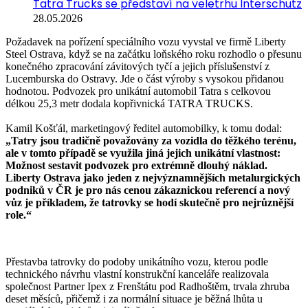
Tatra Trucks se představí na veletrhu Interschutz
28.05.2026
Požadavek na pořízení speciálního vozu vyvstal ve firmě Liberty
Steel Ostrava, když se na začátku loňského roku rozhodlo o přesunu
konečného zpracování závitových tyčí a jejich příslušenství z
Lucemburska do Ostravy. Jde o část výroby s vysokou přidanou
hodnotou. Podvozek pro unikátní automobil Tatra s celkovou
délkou 25,3 metr dodala kopřivnická TATRA TRUCKS.
Kamil Košťál, marketingový ředitel automobilky, k tomu dodal:
„Tatry jsou tradičně považovány za vozidla do těžkého terénu,
ale v tomto případě se využila jiná jejich unikátní vlastnost:
Možnost sestavit podvozek pro extrémně dlouhý náklad.
Liberty Ostrava jako jeden z nejvýznamnějších metalurgických
podniků v ČR je pro nás cenou zákaznickou referencí a nový
vůz je příkladem, že tatrovky se hodí skutečně pro nejrůznější
role.“
Přestavba tatrovky do podoby unikátního vozu, kterou podle
technického návrhu vlastní konstrukční kanceláře realizovala
společnost Partner Ipex z Frenštátu pod Radhoštěm, trvala zhruba
deset měsíců, přičemž i za normální situace je běžná lhůta u