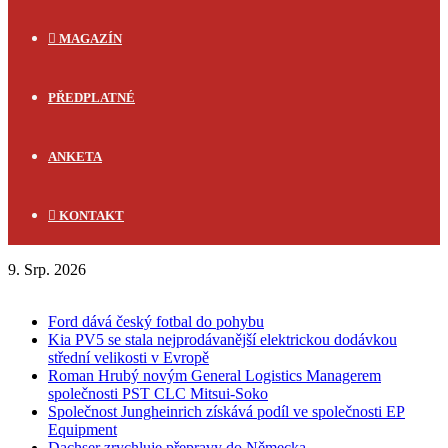
MAGAZÍN
PŘEDPLATNÉ
ANKETA
KONTAKT
9. Srp. 2026
FLASH NEWS
Ford dává český fotbal do pohybu
Kia PV5 se stala nejprodávanější elektrickou dodávkou
střední velikosti v Evropě
Roman Hrubý novým General Logistics Managerem
společnosti PST CLC Mitsui-Soko
Společnost Jungheinrich získává podíl ve společnosti EP
Equipment
Dachser zrychluje přepravy do Německa