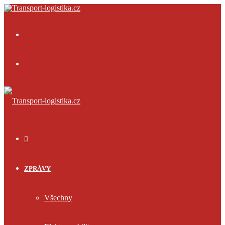
Menu
Přihlásit
se
ÚVOD
ZPRÁVY
Všechny