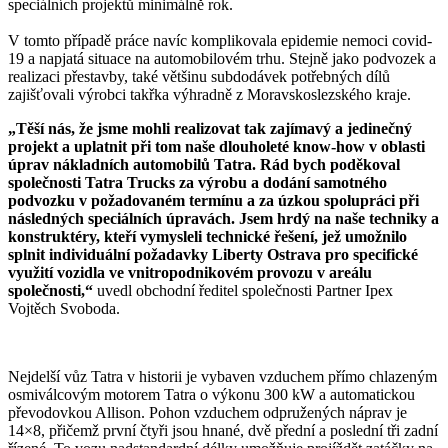
speciálních projektů minimálně rok.
V tomto případě práce navíc komplikovala epidemie nemoci covid-
19 a napjatá situace na automobilovém trhu. Stejně jako podvozek a
realizaci přestavby, také většinu subdodávek potřebných dílů
zajišťovali výrobci takřka výhradně z Moravskoslezského kraje.
„Těší nás, že jsme mohli realizovat tak zajímavý a jedinečný
projekt a uplatnit při tom naše dlouholeté know-how v oblasti
úprav nákladních automobilů Tatra. Rád bych poděkoval
společnosti Tatra Trucks za výrobu a dodání samotného
podvozku v požadovaném termínu a za úzkou spolupráci při
následných speciálních úpravách. Jsem hrdý na naše techniky a
konstruktéry, kteří vymysleli technické řešení, jež umožnilo
splnit individuální požadavky Liberty Ostrava pro specifické
využití vozidla ve vnitropodnikovém provozu v areálu
společnosti,“
uvedl obchodní ředitel společnosti Partner Ipex
Vojtěch Svoboda.
Nejdelší vůz Tatra v historii je vybaven vzduchem přímo chlazeným
osmiválcovým motorem Tatra o výkonu 300 kW a automatickou
převodovkou Allison. Pohon vzduchem odpružených náprav je
14×8, přičemž první čtyři jsou hnané, dvě přední a poslední tři zadní