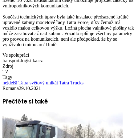
řízené. To vozu nadstandardní délky umožňuje projíždět zatáčky na
vnitropodnikových komunikacích.
Součástí technických úprav byla také instalace předsazené krátké
upravené kabiny modelové řady Tatra Force, díky čemuž má
vozidlo malou celkovou výšku. Ložná plocha valníkové plošiny tak
může zasahovat až nad kabinu. Vozidlo splňuje všechny parametry
pro provoz na komunikacích, není ale předpoklad, že by se
využívalo i mimo areál hutě.
Ve spolupráci
transport-logistika.cz
Zdroj
TZ
Tagy
nejdelší Tatra
světový unikát
Tatra Trucks
Romana
29.10.2021
Přečtěte si také