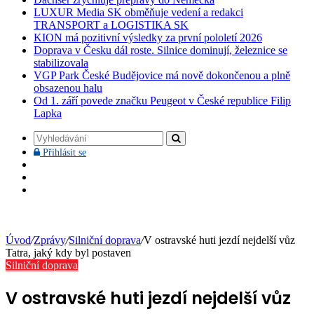
LUXUR Media SK obměňuje vedení a redakci
TRANSPORT a LOGISTIKA SK
KION má pozitivní výsledky za první pololetí 2026
Doprava v Česku dál roste. Silnice dominují, železnice se
stabilizovala
VGP Park České Budějovice má nově dokončenou a plně
obsazenou halu
Od 1. září povede značku Peugeot v České republice Filip
Lapka
Vyhledávání
Přihlásit
Přihlásit se
se
Facebook
YouTube
Instagram
Úvod
/
Zprávy
/
Silniční doprava
/
V ostravské huti jezdí nejdelší vůz
Tatra, jaký kdy byl postaven
Silniční doprava
V ostravské huti jezdí nejdelší vůz