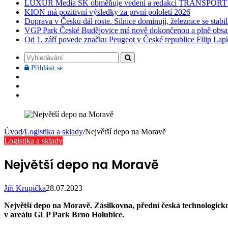
LUXUR Media SK obměňuje vedení a redakci TRANSPOR
KION má pozitivní výsledky za první pololetí 2026
Doprava v Česku dál roste. Silnice dominují, železnice se stabi
VGP Park České Budějovice má nově dokončenou a plně obsa
Od 1. září povede značku Peugeot v České republice Filip Lap
Vyhledávání
Přihlásit
Přihlásit se
se
Facebook
YouTube
Instagram
Úvod
/
Logistika a sklady
/
Největší depo na Moravě
Logistika a sklady
Největší depo na Moravě
Jiří Krupička
28.07.2023
Největší depo na Moravě. Zásilkovna, přední česká technologicko-
v areálu GLP Park Brno Holubice.