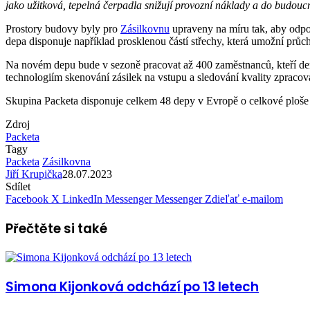
jako užitková, tepelná čerpadla snižují provozní náklady a do budoucn
Prostory budovy byly pro
Zásilkovnu
upraveny na míru tak, aby odpo
depa disponuje například prosklenou částí střechy, která umožní průc
Na novém depu bude v sezoně pracovat až 400 zaměstnanců, kteří denn
technologiím skenování zásilek na vstupu a sledování kvality zpracov
Skupina Packeta disponuje celkem 48 depy v Evropě o celkové ploše 
Zdroj
Packeta
Tagy
Packeta
Zásilkovna
Jiří Krupička
28.07.2023
Sdílet
Facebook
X
LinkedIn
Messenger
Messenger
Zdieľať e-mailom
Přečtěte si také
Simona Kijonková odchází po 13 letech