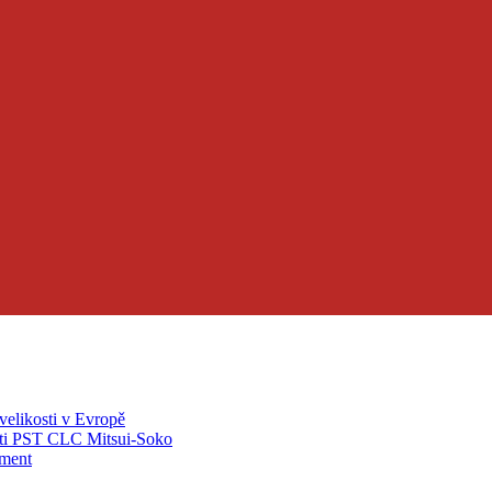
velikosti v Evropě
ti PST CLC Mitsui-Soko
pment