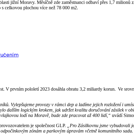
lasti jižní Moravy. Měsíčně zde zaměstnanci odbaví přes 1,7 milionů zá
p s celkovou plochou více než 78 000 m2.
oručením
ůst. V prvním pololetí 2023 dosáhla obratu 3,2 miliardy korun. Ve srov
ků. Vylepšujeme provozy v rámci dep a ladíme jejich rozložení i umístě
 dalším logickým krokem, jak udržet kvalitu doručování zásilek v oblas
 vlajkovou lodí na Moravě, bude zde pracovat až 400 lidí,“
uvádí Simo
provozovatelem je společnost GLP.
„Pro Zásilkovnu jsme vybudovali je
ím odpočinkovým zónám a parkovým úpravám včetně komunitního sadu. Ar