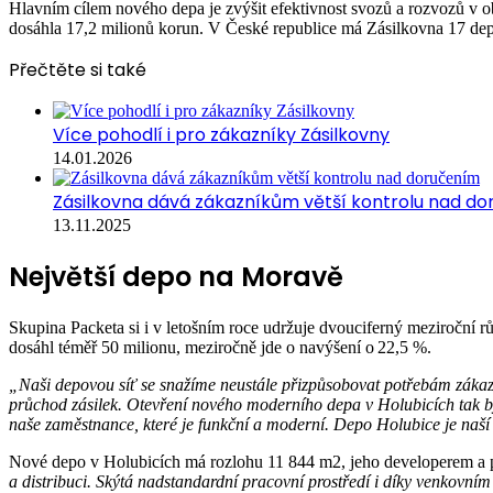
Hlavním cílem nového depa je zvýšit efektivnost svozů a rozvozů v ob
dosáhla 17,2 milionů korun. V České republice má Zásilkovna 17 de
Přečtěte si také
Více pohodlí i pro zákazníky Zásilkovny
14.01.2026
Zásilkovna dává zákazníkům větší kontrolu nad d
13.11.2025
Největší depo na Moravě
Skupina Packeta si i v letošním roce udržuje dvouciferný meziroční r
dosáhl téměř 50 milionu, meziročně jde o navýšení o 22,5 %.
„Naši depovou síť se snažíme neustále přizpůsobovat potřebám zákazní
průchod zásilek. Otevření nového moderního depa v Holubicích tak bylo
naše zaměstnance, které je funkční a moderní. Depo Holubice je naší
Nové depo v Holubicích má rozlohu 11 844 m2, jeho developerem a 
a distribuci. Skýtá nadstandardní pracovní prostředí i díky venkovn