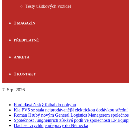
Testy užitkových vozidel
MAGAZÍN
PŘEDPLATNÉ
ANKETA
KONTAKT
7. Srp. 2026
FLASH NEWS
Ford dává český fotbal do pohybu
Kia PV5 se stala nejprodávanější elektrickou dodávkou střední 
Roman Hrubý novým General Logistics Managerem společnos
Společnost Jungheinrich získává podíl ve společnosti EP Equi
Dachser zrychluje přepravy do Německa