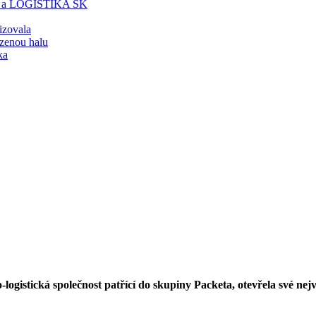
T a LOGISTIKA SK
lizovala
zenou halu
ka
logistická společnost patřící do skupiny Packeta, otevřela své ne