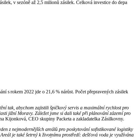
silek, v sezóně až 2,5 milionů zásilek. Celková investice do depa
nání s rokem 2022 jde o 21,6 % nárůst. Počet přepravených zásilek
ní tak, abychom zajistili špičkový servis a maximální rychlost pro
ti jižní Moravy. Záležet jsme si dali také při plánování zázemí pro
na Kijonková, CEO skupiny Packeta a zakladatelka Zásilkovny.
den z nejmodernějších areálů pro poskytování sofistikované logistiky
eál je také šetrný k životnímu prostředí: dešťová voda je využívána