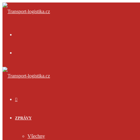
Menu
Přihlásit
se
ÚVOD
ZPRÁVY
Všechny