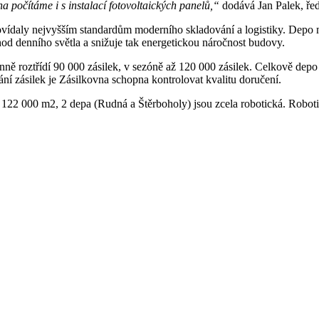
a počítáme i s instalací fotovoltaických panelů,“
dodává Jan Palek, ře
vídaly nejvyšším standardům moderního skladování a logistiky. Depo 
hod denního světla a snižuje tak energetickou náročnost budovy.
ě roztřídí 90 000 zásilek, v sezóně až 120 000 zásilek. Celkově depo p
ání zásilek je Zásilkovna schopna kontrolovat kvalitu doručení.
122 000 m2, 2 depa (Rudná a Štěrboholy) jsou zcela robotická. Robot