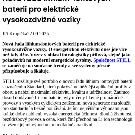
baterií pro elektrické
vysokozdvižné vozíky
Jiří Krupička
22.09.2025
Nová řada lithium-iontových baterií pro elektrické
vysokozdvižné vozíky.
O energetickou efektivitu dnes jde více
než kdy dřív. Výzev v oblasti intralogistiky přibývá, stejně jako
požadavků na moderní energetické systémy.
Společnost STILL
se zaměřuje na současné trendy a své systémy přesně
přizpůsobuje a škáluje.
STILL rozšiřuje své portfolio o novou řadu lithium-iontových baterií
s označením Standard, která pokrývá nejběžnější aplikační profily v
oboru a nabízí maximální efektivitu, kvalitu a udržitelnost. Zatímco
dosud dodávané Li–ion baterie byly určeny hlavně pro náročné
provozy s vysokým cyklickým zatížením, nová generace má sloužit
pro standardní a běžné používání. Jejími největšími výhodami jsou
krátké doby nabíjení, vysoká energetická účinnost, dlouhá životnost,
bezúdržbový provoz a cena, která činí přechod na Li-ion technologii
se všemi jejími výhodami mimořádně atraktivní.