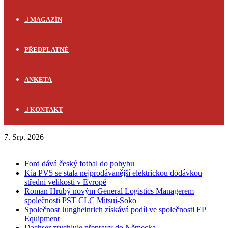
MAGAZÍN
PŘEDPLATNÉ
ANKETA
KONTAKT
7. Srp. 2026
FLASH NEWS
Ford dává český fotbal do pohybu
Kia PV5 se stala nejprodávanější elektrickou dodávkou
střední velikosti v Evropě
Roman Hrubý novým General Logistics Managerem
společnosti PST CLC Mitsui-Soko
Společnost Jungheinrich získává podíl ve společnosti EP
Equipment
Dachser zrychluje přepravy do Německa