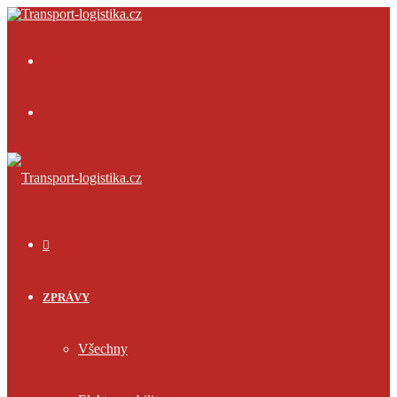
Menu
Přihlásit
se
ÚVOD
ZPRÁVY
Všechny