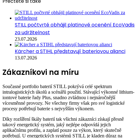
Přečtěte si také
STILL počtvrté obhájil platinové ocenění EcoVadis
za udržitelnost
23.07.2026
Kärcher a STIHL představují bateriovou alianci
13.07.2026
Zákazníkovi na míru
Současné portfolio baterií STILL pokrývá celé spektrum
intralogistických úkolů a scénářů použití. Stávající výkonné lithium-
iontové baterie řady Plus, snadno zvládnou i nejnáročnější
vícesměnné provozy. Ne všechny firmy však pro své logistické
procesy potřebují baterie s nejvyšším výkonem.
Díky rozšíření škály baterií tak všichni zákazníci získají přesně
takový energetický systém, jaký nejlépe odpovídá jejich
aplikačnímu profilu, a zaplatí pouze za výkon, který skutečně
potřebují. U energetických systémů STILL je kladen důraz na