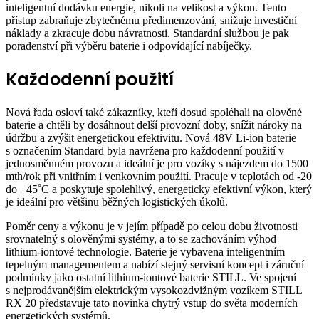
inteligentní dodávku energie, nikoli na velikost a výkon. Tento
přístup zabraňuje zbytečnému předimenzování, snižuje investiční
náklady a zkracuje dobu návratnosti. Standardní službou je pak
poradenství při výběru baterie i odpovídající nabíječky.
Každodenní použití
Nová řada osloví také zákazníky, kteří dosud spoléhali na olověné
baterie a chtěli by dosáhnout delší provozní doby, snížit nároky na
údržbu a zvýšit energetickou efektivitu. Nová 48V Li-ion baterie
s označením Standard byla navržena pro každodenní použití v
jednosměnném provozu a ideální je pro vozíky s nájezdem do 1500
mth/rok při vnitřním i venkovním použití. Pracuje v teplotách od -20
do +45˚C a poskytuje spolehlivý, energeticky efektivní výkon, který
je ideální pro většinu běžných logistických úkolů.
Poměr ceny a výkonu je v jejím případě po celou dobu životnosti
srovnatelný s olověnými systémy, a to se zachováním výhod
lithium-iontové technologie. Baterie je vybavena inteligentním
tepelným managementem a nabízí stejný servisní koncept i záruční
podmínky jako ostatní lithium-iontové baterie STILL. Ve spojení
s nejprodávanějším elektrickým vysokozdvižným vozíkem STILL
RX 20 představuje tato novinka chytrý vstup do světa moderních
energetických systémů.