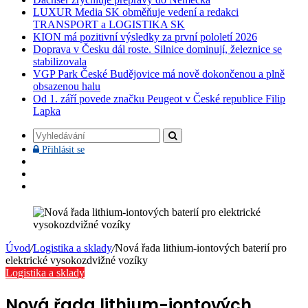
LUXUR Media SK obměňuje vedení a redakci
TRANSPORT a LOGISTIKA SK
KION má pozitivní výsledky za první pololetí 2026
Doprava v Česku dál roste. Silnice dominují, železnice se
stabilizovala
VGP Park České Budějovice má nově dokončenou a plně
obsazenou halu
Od 1. září povede značku Peugeot v České republice Filip
Lapka
Vyhledávání
Přihlásit
Přihlásit se
se
Facebook
YouTube
Instagram
Úvod
/
Logistika a sklady
/
Nová řada lithium-iontových baterií pro
elektrické vysokozdvižné vozíky
Logistika a sklady
Nová řada lithium-iontových