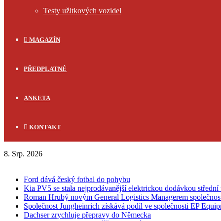
Testy užitkových vozidel
MAGAZÍN
PŘEDPLATNÉ
ANKETA
KONTAKT
8. Srp. 2026
FLASH NEWS
Ford dává český fotbal do pohybu
Kia PV5 se stala nejprodávanější elektrickou dodávkou střední 
Roman Hrubý novým General Logistics Managerem společnos
Společnost Jungheinrich získává podíl ve společnosti EP Equi
Dachser zrychluje přepravy do Německa