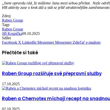
„
Jsem opravdu rád, že můžeme Janu mezi sebou přivítat. Naše odvětví
HR aktivity zase o krok dál a stát se ještě atraktivnějším zaměstnavat
Zdroj
Raben Group
Tagy
Raben Group
Jiří Krupička
09.10.2025
Sdílet
Facebook
X
LinkedIn
Messenger
Messenger
Zdieľať e-mailom
Přečtěte si také
Raben Group rozšiřuje své přepravní služby
17.10.2025
Raben a Chemotex míchají recept na snadnou 
02.10.2025