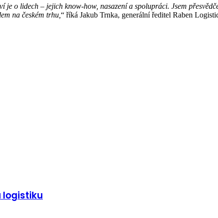
 je o lidech – jejich know-how, nasazení a spolupráci. Jsem přesvědčen
elem na českém trhu,
“ říká Jakub Trnka, generální ředitel Raben Logist
logistiku