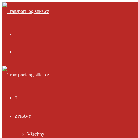
Menu
Přihlásit
se
ÚVOD
ZPRÁVY
Všechny