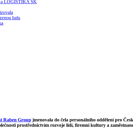
T a LOGISTIKA SK
lizovala
zenou halu
ka
ost Raben Group
jmenovala do čela personálního oddělení pro Čes
čnosti prostřednictvím rozvoje lidí, firemní kultury a zaměstnan