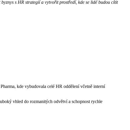
znys s HR strategií a vytvořit prostředí, kde se lidé budou cítit
 Pharma, kde vybudovala celé HR oddělení včetně interní
luboký vhled do rozmanitých odvětví a schopnost rychle