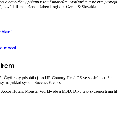
 odpovědný přístup k zaměstnancům. Mojí vizí je ještě více propojit by
vá, nová HR manažerka Raben Logistics Czech & Slovakia.
chlení
doucnosti
firem
HR. Čtyři roky působila jako HR Country Head CZ ve společnosti Stada
y, například systém Success Factors.
i, Accor Hotels, Monster Worldwide a MSD. Díky této zkušenosti má h