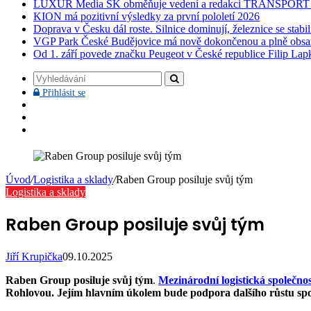
LUXUR Media SK obměňuje vedení a redakci TRANSPOR
KION má pozitivní výsledky za první pololetí 2026
Doprava v Česku dál roste. Silnice dominují, železnice se stabi
VGP Park České Budějovice má nově dokončenou a plně obsa
Od 1. září povede značku Peugeot v České republice Filip Lap
Vyhledávání
Přihlásit
Přihlásit se
se
Facebook
YouTube
Instagram
Úvod
/
Logistika a sklady
/
Raben Group posiluje svůj tým
Logistika a sklady
Raben Group posiluje svůj tým
Jiří Krupička
09.10.2025
Raben Group posiluje svůj tým
.
Mezinárodní logistická společn
Rohlovou. Jejím hlavním úkolem bude podpora dalšího růstu spole