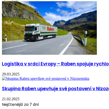
Logistika v srdci Evropy – Raben spojuje rychlo
29.03.2025
Skupina Raben upevňuje své postavení v Niz
21.02.2025
Nejčtenější za 7 dní