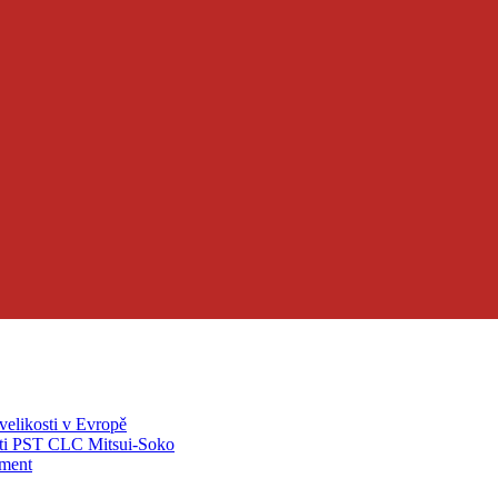
velikosti v Evropě
ti PST CLC Mitsui-Soko
pment