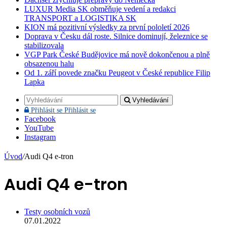
LUXUR Media SK obměňuje vedení a redakci
TRANSPORT a LOGISTIKA SK
KION má pozitivní výsledky za první pololetí 2026
Doprava v Česku dál roste. Silnice dominují, železnice se
stabilizovala
VGP Park České Budějovice má nově dokončenou a plně
obsazenou halu
Od 1. září povede značku Peugeot v České republice Filip
Lapka
Vyhledávání
Přihlásit se
Přihlásit se
Facebook
YouTube
Instagram
Úvod
/
Audi Q4 e-tron
Audi Q4 e-tron
Testy osobních vozů
07.01.2022