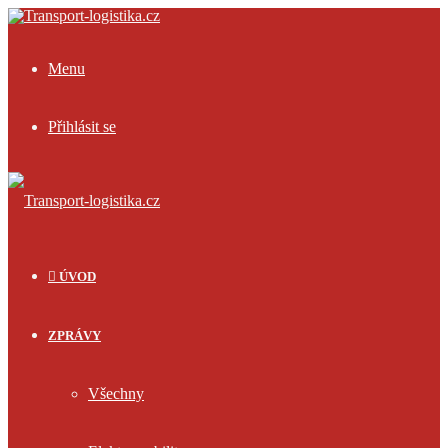
Menu
Přihlásit se
ÚVOD
ZPRÁVY
Všechny