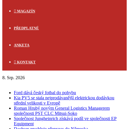
MAGAZÍN
PŘEDPLATNÉ
ANKETA
KONTAKT
8. Srp. 2026
FLASH NEWS
Ford dává český fotbal do pohybu
Kia PV5 se stala nejprodávanější elektrickou dodávkou
střední velikosti v Evropě
Roman Hrubý novým General Logistics Managerem
společnosti PST CLC Mitsui-Soko
Společnost Jungheinrich získává podíl ve společnosti EP
Equipment
Dachser zrychluje přepravy do Německa