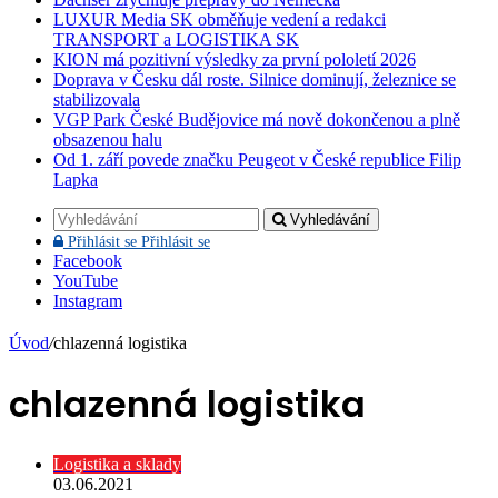
LUXUR Media SK obměňuje vedení a redakci
TRANSPORT a LOGISTIKA SK
KION má pozitivní výsledky za první pololetí 2026
Doprava v Česku dál roste. Silnice dominují, železnice se
stabilizovala
VGP Park České Budějovice má nově dokončenou a plně
obsazenou halu
Od 1. září povede značku Peugeot v České republice Filip
Lapka
Vyhledávání
Přihlásit se
Přihlásit se
Facebook
YouTube
Instagram
Úvod
/
chlazenná logistika
chlazenná logistika
Logistika a sklady
03.06.2021