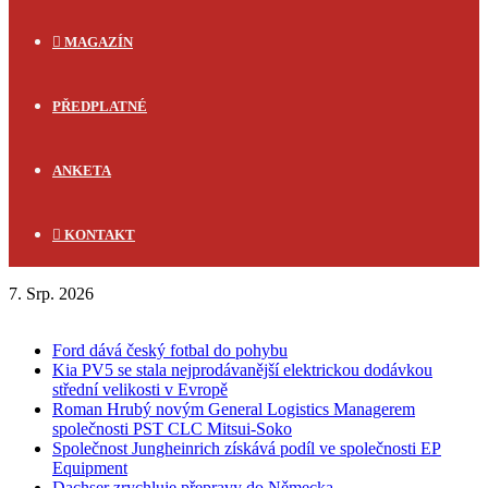
MAGAZÍN
PŘEDPLATNÉ
ANKETA
KONTAKT
7. Srp. 2026
FLASH NEWS
Ford dává český fotbal do pohybu
Kia PV5 se stala nejprodávanější elektrickou dodávkou
střední velikosti v Evropě
Roman Hrubý novým General Logistics Managerem
společnosti PST CLC Mitsui-Soko
Společnost Jungheinrich získává podíl ve společnosti EP
Equipment
Dachser zrychluje přepravy do Německa