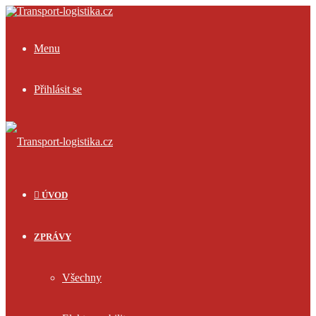
Menu
Přihlásit se
ÚVOD
ZPRÁVY
Všechny