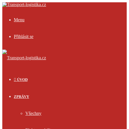
Menu
Přihlásit se
ÚVOD
ZPRÁVY
Všechny