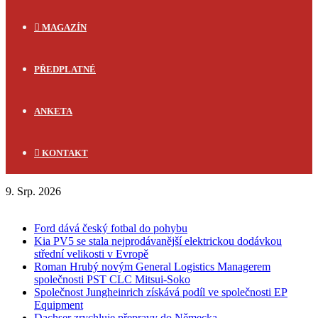
MAGAZÍN
PŘEDPLATNÉ
ANKETA
KONTAKT
9. Srp. 2026
FLASH NEWS
Ford dává český fotbal do pohybu
Kia PV5 se stala nejprodávanější elektrickou dodávkou
střední velikosti v Evropě
Roman Hrubý novým General Logistics Managerem
společnosti PST CLC Mitsui-Soko
Společnost Jungheinrich získává podíl ve společnosti EP
Equipment
Dachser zrychluje přepravy do Německa