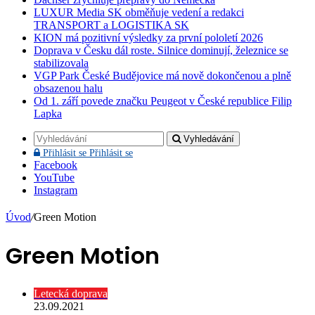
LUXUR Media SK obměňuje vedení a redakci
TRANSPORT a LOGISTIKA SK
KION má pozitivní výsledky za první pololetí 2026
Doprava v Česku dál roste. Silnice dominují, železnice se
stabilizovala
VGP Park České Budějovice má nově dokončenou a plně
obsazenou halu
Od 1. září povede značku Peugeot v České republice Filip
Lapka
Vyhledávání
Přihlásit se
Přihlásit se
Facebook
YouTube
Instagram
Úvod
/
Green Motion
Green Motion
Letecká doprava
23.09.2021