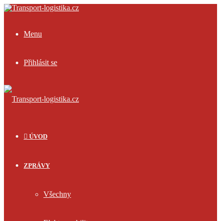
Menu
Přihlásit se
ÚVOD
ZPRÁVY
Všechny