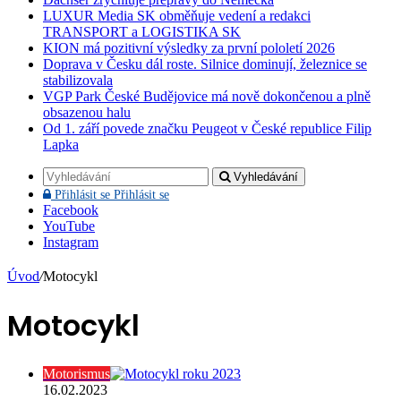
LUXUR Media SK obměňuje vedení a redakci
TRANSPORT a LOGISTIKA SK
KION má pozitivní výsledky za první pololetí 2026
Doprava v Česku dál roste. Silnice dominují, železnice se
stabilizovala
VGP Park České Budějovice má nově dokončenou a plně
obsazenou halu
Od 1. září povede značku Peugeot v České republice Filip
Lapka
Vyhledávání
Přihlásit se
Přihlásit se
Facebook
YouTube
Instagram
Úvod
/
Motocykl
Motocykl
Motorismus
16.02.2023