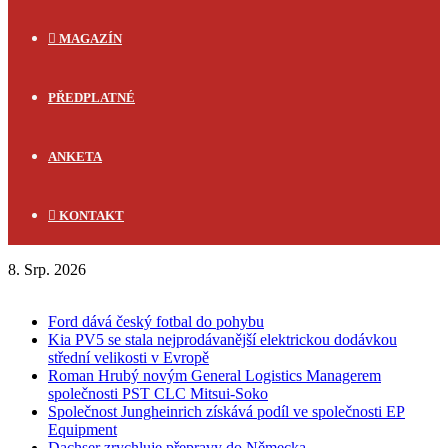
MAGAZÍN
PŘEDPLATNÉ
ANKETA
KONTAKT
8. Srp. 2026
FLASH NEWS
Ford dává český fotbal do pohybu
Kia PV5 se stala nejprodávanější elektrickou dodávkou
střední velikosti v Evropě
Roman Hrubý novým General Logistics Managerem
společnosti PST CLC Mitsui-Soko
Společnost Jungheinrich získává podíl ve společnosti EP
Equipment
Dachser zrychluje přepravy do Německa