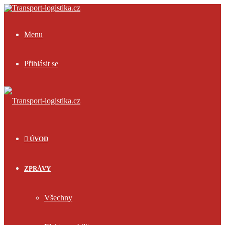
Menu
Přihlásit se
ÚVOD
ZPRÁVY
Všechny