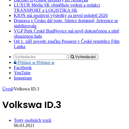
LUXUR Media SK obměňuje vedení a redakci
TRANSPORT a LOGISTIKA SK
KION má pozitivní výsledky za první pololetí 2026
Doprava v Česku dál roste. Silnice dominují, železnice se
stabilizovala
VGP Park České Budějovice má nově dokončenou a plně
obsazenou halu
Od 1. září povede značku Peugeot v České republice Filip
Lapka
Vyhledávání
Přihlásit se
Přihlásit se
Facebook
YouTube
Instagram
Úvod
/
Volkswa ID.3
Volkswa ID.3
Testy osobních vozů
06.03.2021