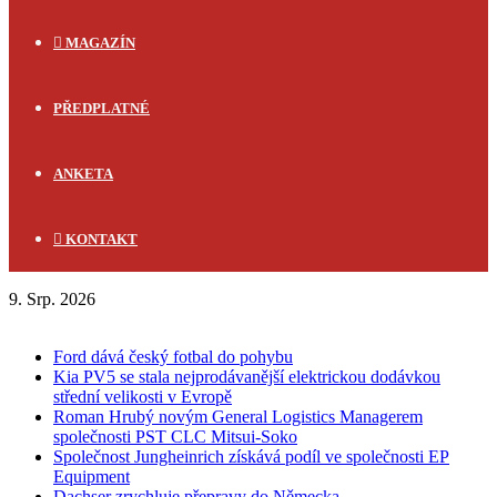
MAGAZÍN
PŘEDPLATNÉ
ANKETA
KONTAKT
9. Srp. 2026
FLASH NEWS
Ford dává český fotbal do pohybu
Kia PV5 se stala nejprodávanější elektrickou dodávkou
střední velikosti v Evropě
Roman Hrubý novým General Logistics Managerem
společnosti PST CLC Mitsui-Soko
Společnost Jungheinrich získává podíl ve společnosti EP
Equipment
Dachser zrychluje přepravy do Německa