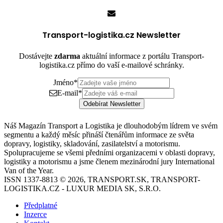
04.08.2026
Transport-logistika.cz Newsletter
Dostávejte
zdarma
aktuální informace z portálu Transport-
logistika.cz přímo do vaší e-mailové schránky.
Jméno
*
E-mail
*
Odebírat Newsletter
Náš Magazín Transport a Logistika je dlouhodobým lídrem ve svém
segmentu a každý měsíc přináší čtenářům informace ze světa
dopravy, logistiky, skladování, zasilatelství a motorismu.
Spolupracujeme se všemi předními organizacemi v oblasti dopravy,
logistiky a motorismu a jsme členem mezinárodní jury International
Van of the Year.
ISSN 1337-8813 © 2026, TRANSPORT.SK, TRANSPORT-
LOGISTIKA.CZ - LUXUR MEDIA SK, S.R.O.
Předplatné