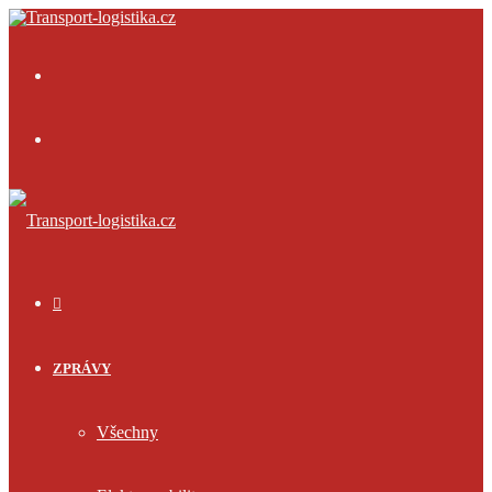
Menu
Přihlásit
se
ÚVOD
ZPRÁVY
Všechny