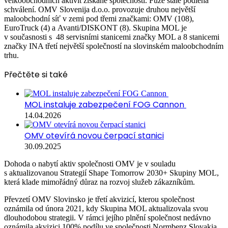
Slovinsku. Skupina MOL a INA zároveň převezmou 100 %
velkoobchodních aktivit získané společnosti. Fúze stále podléhá
schválení. OMV Slovenija d.o.o. provozuje druhou největší
maloobchodní síť v zemi pod třemi značkami: OMV (108),
EuroTruck (4) a Avanti/DISKONT (8). Skupina MOL je
v současnosti s 48 servisními stanicemi značky MOL a 8 stanicemi
značky INA třetí největší společností na slovinském maloobchodním
trhu.
Přečtěte si také
MOL instaluje zabezpečení FOG Cannon
14.04.2026
OMV otevírá novou čerpací stanici
30.09.2025
Dohoda o nabytí aktiv společnosti OMV je v souladu
s aktualizovanou Strategií Shape Tomorrow 2030+ Skupiny MOL,
která klade mimořádný důraz na rozvoj služeb zákazníkům.
Převzetí OMV Slovinsko je třetí akvizicí, kterou společnost
oznámila od února 2021, kdy Skupina MOL aktualizovala svou
dlouhodobou strategii. V rámci jejího plnění společnost nedávno