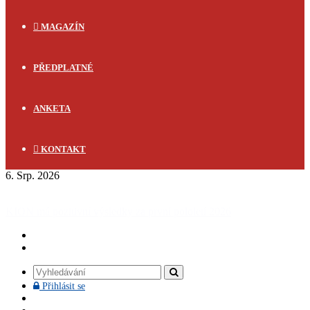
MAGAZÍN
PŘEDPLATNÉ
ANKETA
KONTAKT
6. Srp. 2026
FLASH NEWS
Doprava v Česku dál roste. Silnice dominují, železnice se
stabilizovala
Vyhledávání
Přihlásit
Přihlásit se
se
Facebook