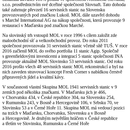
oznámila akvizici 100% podílu ve společnosti Normbenz Slovakia,
s.r.o. prostřednictvím své dceřiné společnosti Slovnaft. Tato dohoda
také zahrnuje převzetí 16 servisních stanic na Slovensku
provozovaných pod značkou Lukoil. MOL dále uzavřel dohodu
s Marché International AG na nákup společnosti, která provozuje 9
restaurací v Maďarsku pod značkou Marché.
Na slovinský trh vstoupil MOL v roce 1996 s cílem založit zde
maloobchodní síť a velkoobchodní provoz. Do roku 2011
společnost provozovala 31 servisních stanic včetně sítě TUŠ. V roce
2016 začlenil MOL do svého portfolia 11 stanic Agip. Společně
s greenfieldovými investicemi a integrací 5 stanic společnosti INA
provozuje aktuálně MOL Slovinsko 53 servisních stanic. Od roku
2016 prošlo všech 48 servisních stanic MOL rekonstrukcí a byl na
nich zaveden stravovací koncept Fresh Corner s nabídkou čerstvě
připravených jídel a kvalitní kávy.
V současnosti vlastní Skupina MOL 1941 servisních stanic v 9
zemích pod několika značkami. V Maďarsku jich je 466,
v Chorvatsku 434, v České republice 304, na Slovensku 254,
v Rumunsku 243, v Bosně a Hercegovině 106, v Srbsku 70, ve
Slovinsku 53 a v Černé Hoře 11. Skupina MOL má vedoucí pozici
na trzích v Maďarsku, Chorvatsku, Slovensku a v Bosně
a Hercegovině. Je druhým největším hráčem v České republice
a třetím ve Slovinsku, Rumunsku a Černé Hoře