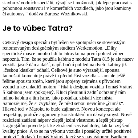
stavbu závodních speciálů, rýsují se i možnosti, jak lépe pracovat s
pohonnou soustavou i v komerčních vozidlech, jako jsou kamiony
či autobusy,“ dodává Bartosz Woźnikowski.
Je to vůbec Tatra?
Celkový design speciálu byl řešen ve spolupráci se slovenským
renomovaným designérským studiem Werkemotion. „Díky
specifické masce mnoho lidí tu tatrovku na první pohled vůbec
nepozná. Tím, že se použila kabina z modelu Tatra 815 je ale název
vozidla jasně dán a další, např. boční pohled na dveře kabiny již
„českou klasiku“ odhalí. Celkově je auto výraznější, spousta
fanoušků komentuje právě tu přední část vozidla – tam ale ještě
řešíme spoustu změn, které jsou spojeny zejména s přívodem
vzduchu ke chladiči motoru,“ říká k designu vozidla Tomáš Vrátný.
S kabinou jsem spokojený. Kluci přesunuli zadní ochranný rám
mimo kabinu a tím jsme, jako posádka, získali více místa.
Samozřejmě, že si zvykáme, že před sebou nevidíme „čumák“.
Hlavně teď v Maroku to bude zajímavé. Novou koncepci ale
respektuji, protože argumenty konstruktérů mi dávaly smysl. Nové
rozložení zatížení náprav zlepší jízdní vlastnosti a lepší přístup
k agregátům povede jak ke zkrácení servisní doby, tak ke zvýšení
kvality práce. A to se na výkonu vozidla i posádky určitě pozitivně
projeví,“ dodává Tomáš Vrátný, který se s navigátorem Bartkem