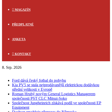
MAGAZÍN
PŘEDPLATNÉ
ANKETA
KONTAKT
8. Srp. 2026
FLASH NEWS
Ford dává český fotbal do pohybu
Kia PV5 se stala nejprodávanější elektrickou dodávkou
střední velikosti v Evropě
Roman Hrubý novým General Logistics Managerem
společnosti PST CLC Mitsui-Soko
Společnost Jungheinrich získává podíl ve společnosti EP
Equipment
Dachser zrychluje přepravy do Německa