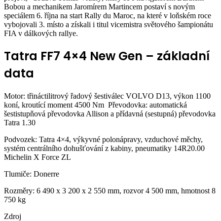
Bobou a mechanikem Jaromírem Martincem postaví s novým
speciálem 6. října na start Rally du Maroc, na které v loňském roce
vybojovali 3. místo a získali i titul vicemistra světového šampionátu
FIA v dálkových rallye.
Tatra FF7 4×4 New Gen – základní
data
Motor: třináctilitrový řadový šestiválec VOLVO D13, výkon 1100
koní, kroutící moment 4500 Nm Převodovka: automatická
šestistupňová převodovka Allison a přídavná (sestupná) převodovka
Tatra 1.30
Podvozek: Tatra 4×4, výkyvné polonápravy, vzduchové měchy,
systém centrálního dohušťování z kabiny, pneumatiky 14R20.00
Michelin X Force ZL
Tlumiče: Donerre
Rozměry: 6 490 x 3 200 x 2 550 mm, rozvor 4 500 mm, hmotnost 8
750 kg
Zdroj