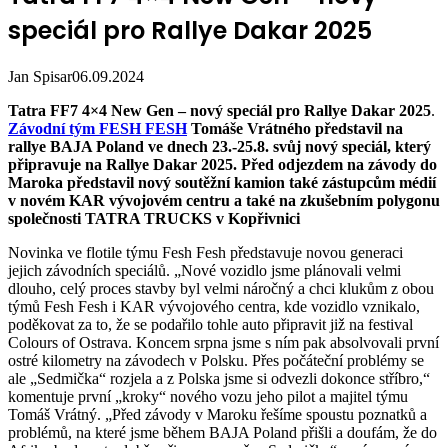
speciál pro Rallye Dakar 2025
Jan Spisar
06.09.2024
Tatra FF7 4×4 New Gen – nový speciál pro Rallye Dakar 2025
.
Závodní tým FESH FESH
Tomáše Vrátného představil na
rallye BAJA Poland ve dnech 23.-25.8. svůj nový speciál, který
připravuje na Rallye Dakar 2025. Před odjezdem na závody do
Maroka představil nový soutěžní kamion také zástupcům médií
v novém KAR vývojovém centru a také na zkušebním polygonu
společnosti TATRA TRUCKS v Kopřivnici
Novinka ve flotile týmu Fesh Fesh představuje novou generaci
jejich závodních speciálů. „Nové vozidlo jsme plánovali velmi
dlouho, celý proces stavby byl velmi náročný a chci klukům z obou
týmů Fesh Fesh i KAR vývojového centra, kde vozidlo vznikalo,
poděkovat za to, že se podařilo tohle auto připravit již na festival
Colours of Ostrava. Koncem srpna jsme s ním pak absolvovali první
ostré kilometry na závodech v Polsku. Přes počáteční problémy se
ale „Sedmička“ rozjela a z Polska jsme si odvezli dokonce stříbro,“
komentuje první „kroky“ nového vozu jeho pilot a majitel týmu
Tomáš Vrátný. „Před závody v Maroku řešíme spoustu poznatků a
problémů, na které jsme během BAJA Poland přišli a doufám, že do