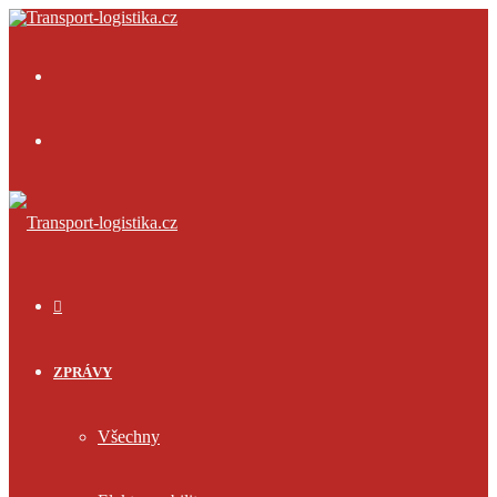
Menu
Přihlásit
se
ÚVOD
ZPRÁVY
Všechny