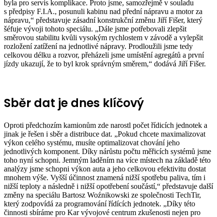
byla pro servis komplikace. Proto jsme, samozřejmě v souladu
s předpisy F.I.A., posunuli kabinu nad přední nápravu a motor za
nápravu,“ představuje zásadní konstrukční změnu Jiří Fišer, který
šéfuje vývoji tohoto speciálu. „Dále jsme potřebovali zlepšit
směrovou stabilitu kvůli vysokým rychlostem v závodě a vylepšit
rozložení zatížení na jednotlivé nápravy. Prodloužili jsme tedy
celkovou délku a rozvor, přeházeli jsme umístění agregátů a první
jízdy ukazují, že to byl krok správným směrem,“ dodává Jiří Fišer.
Sběr dat je dnes klíčový
Oproti předchozím kamionům zde narostl počet řídicích jednotek a
jinak je řešen i sběr a distribuce dat. „Pokud chcete maximalizovat
výkon celého systému, musíte optimalizovat chování jeho
jednotlivých komponent. Díky nárůstu počtu měřicích systémů jsme
toho nyní schopni. Jemným laděním na více místech na základě této
analýzy jsme schopni výkon auta a jeho celkovou efektivitu dostat
mnohem výše. Vyšší účinnost znamená nižší spotřebu paliva, tím i
nižší teploty a následně i nižší opotřebení součástí,“ představuje další
změny na speciálu Bartosz Woźnikowski ze společnosti TechTir,
který zodpovídá za programování řídících jednotek. „Díky této
činnosti sbíráme pro Kar vývojové centrum zkušenosti nejen pro