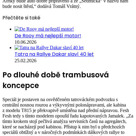
Afriky bude auto dobře připraveno a že „Sedmička“ v názvu nám
bude nosit štěstí,“ dodává Tomáš Vrátný.
Přečtěte si také
De Rooy má nejlepší motor!
10.06.2026
Tatra na Rallye Dakar slaví 40 let
25.02.2026
Po dlouhé době trambusová
koncepce
Speciál je postaven na osvědčeném tatrováckém podvozku s
centrální nosnou rourou a výkyvnými polonápravami, ale kabina
z modelu T815 je překvapivě umístěna nad přední nápravou. Fesh
Fesh tedy s tímto modelem opouští řadu kapotovaných Jamalek. „Za
tímto krokem stojí pečlivá analýza servisních časů na agregátech,
které se nacházejí pod kabinou. Přístup k nim byl u předchozích
speciálů obtížný a v náročných podmínkách dálkových rallye to