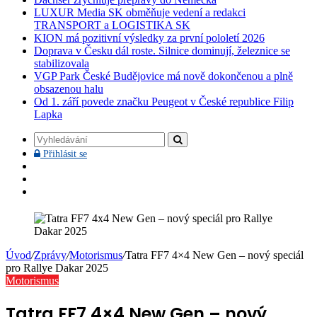
LUXUR Media SK obměňuje vedení a redakci
TRANSPORT a LOGISTIKA SK
KION má pozitivní výsledky za první pololetí 2026
Doprava v Česku dál roste. Silnice dominují, železnice se
stabilizovala
VGP Park České Budějovice má nově dokončenou a plně
obsazenou halu
Od 1. září povede značku Peugeot v České republice Filip
Lapka
Vyhledávání
Přihlásit
Přihlásit se
se
Facebook
YouTube
Instagram
Úvod
/
Zprávy
/
Motorismus
/
Tatra FF7 4×4 New Gen – nový speciál
pro Rallye Dakar 2025
Motorismus
Tatra FF7 4×4 New Gen – nový