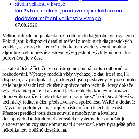
Kia PV5 se stala nejprodávanější elektrickou
dodávkou střední velikosti v Evropě
07.08.2026
Velkou roli zde hrají také data z moderních diagnostických systémů.
Pokud jsou k dispozici detailní měření z mobilních diagnostických
vozidel, laserových skenerů nebo kamerových systémů, mohou
algoritmy velmi přesně sledovat vývoj jednotlivých typů poruch a
porovnávat je v čase.
„Je ale důležité říct, že tyto nástroje nejsou náhradou odborného
rozhodování. Výstupy modelů vždy vycházejí z dat, která mají k
dispozici, a z předpokladů, na kterých jsou postaveny. V praxi proto
stále hraje zásadní roli zkušený správce nebo technik, který dokáže
výsledky interpretovat a zasadit je do reálného kontextu provozu,
dopravního zatížení nebo lokálních podmínek,“ říká David Novák,
technický ředitel a člen představenstva společnosti VARS a dodává:
„Význam podobných nástrojů v následujících letech dále růst.
Přesnost predikcí totiž úzce souvisí s množstvím a kvalitou
dostupných dat. Moderní diagnostické systémy dnes umožňují
sledovat technický stav komunikací s přesností, která byla ještě před
několika lety obtížně dosažitelná.“