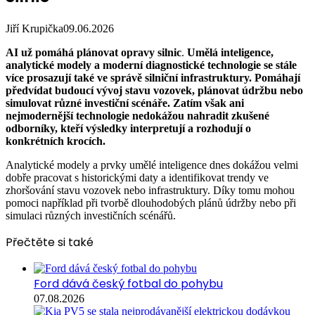
Jiří Krupička
09.06.2026
AI už pomáhá plánovat opravy silnic
.
Umělá inteligence,
analytické modely a moderní diagnostické technologie se stále
více prosazují také ve správě silniční infrastruktury. Pomáhají
předvídat budoucí vývoj stavu vozovek, plánovat údržbu nebo
simulovat různé investiční scénáře. Zatím však ani
nejmodernější technologie nedokážou nahradit zkušené
odborníky, kteří výsledky interpretují a rozhodují o
konkrétních krocích.
Analytické modely a prvky umělé inteligence dnes dokážou velmi
dobře pracovat s historickými daty a identifikovat trendy ve
zhoršování stavu vozovek nebo infrastruktury. Díky tomu mohou
pomoci například při tvorbě dlouhodobých plánů údržby nebo při
simulaci různých investičních scénářů.
Přečtěte si také
Ford dává český fotbal do pohybu
07.08.2026