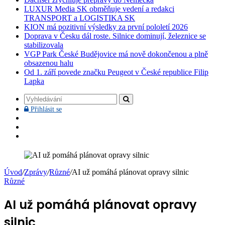
LUXUR Media SK obměňuje vedení a redakci
TRANSPORT a LOGISTIKA SK
KION má pozitivní výsledky za první pololetí 2026
Doprava v Česku dál roste. Silnice dominují, železnice se
stabilizovala
VGP Park České Budějovice má nově dokončenou a plně
obsazenou halu
Od 1. září povede značku Peugeot v České republice Filip
Lapka
Vyhledávání
Přihlásit
Přihlásit se
se
Facebook
YouTube
Instagram
Úvod
/
Zprávy
/
Různé
/
AI už pomáhá plánovat opravy silnic
Různé
AI už pomáhá plánovat opravy
silnic