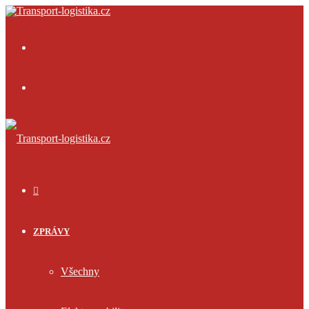
Menu
Přihlásit
se
ÚVOD
ZPRÁVY
Všechny