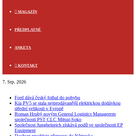
MAGAZÍN
PŘEDPLATNÉ
ANKETA
KONTAKT
7. Srp. 2026
FLASH NEWS
Ford dává český fotbal do pohybu
Kia PV5 se stala nejprodávanější elektrickou dodávkou
střední velikosti v Evropě
Roman Hrubý novým General Logistics Managerem
společnosti PST CLC Mitsui-Soko
Společnost Jungheinrich získává podíl ve společnosti EP
Equipment
Dachser zrychluje přepravy do Německa