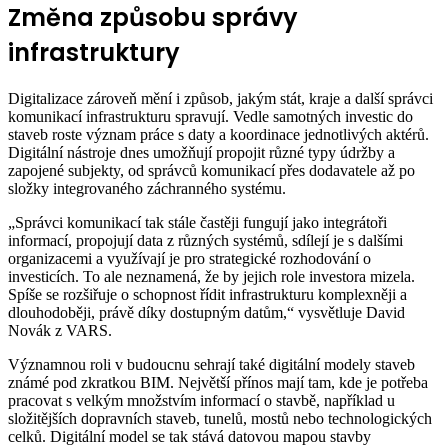
Změna způsobu správy
infrastruktury
Digitalizace zároveň mění i způsob, jakým stát, kraje a další správci
komunikací infrastrukturu spravují. Vedle samotných investic do
staveb roste význam práce s daty a koordinace jednotlivých aktérů.
Digitální nástroje dnes umožňují propojit různé typy údržby a
zapojené subjekty, od správců komunikací přes dodavatele až po
složky integrovaného záchranného systému.
„Správci komunikací tak stále častěji fungují jako integrátoři
informací, propojují data z různých systémů, sdílejí je s dalšími
organizacemi a využívají je pro strategické rozhodování o
investicích. To ale neznamená, že by jejich role investora mizela.
Spíše se rozšiřuje o schopnost řídit infrastrukturu komplexněji a
dlouhodoběji, právě díky dostupným datům,“ vysvětluje David
Novák z VARS.
Významnou roli v budoucnu sehrají také digitální modely staveb
známé pod zkratkou BIM. Největší přínos mají tam, kde je potřeba
pracovat s velkým množstvím informací o stavbě, například u
složitějších dopravních staveb, tunelů, mostů nebo technologických
celků. Digitální model se tak stává datovou mapou stavby