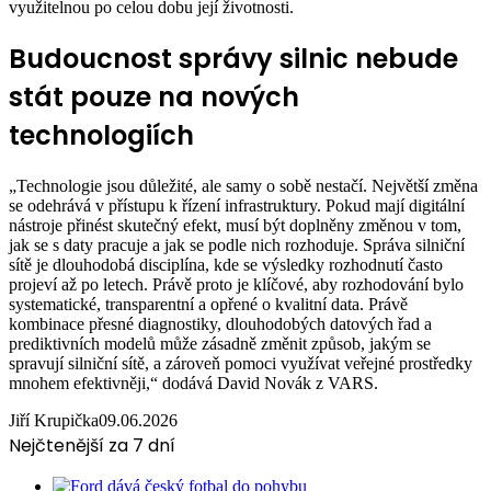
využitelnou po celou dobu její životnosti.
Budoucnost správy silnic nebude
stát pouze na nových
technologiích
„Technologie jsou důležité, ale samy o sobě nestačí. Největší změna
se odehrává v přístupu k řízení infrastruktury. Pokud mají digitální
nástroje přinést skutečný efekt, musí být doplněny změnou v tom,
jak se s daty pracuje a jak se podle nich rozhoduje. Správa silniční
sítě je dlouhodobá disciplína, kde se výsledky rozhodnutí často
projeví až po letech. Právě proto je klíčové, aby rozhodování bylo
systematické, transparentní a opřené o kvalitní data. Právě
kombinace přesné diagnostiky, dlouhodobých datových řad a
prediktivních modelů může zásadně změnit způsob, jakým se
spravují silniční sítě, a zároveň pomoci využívat veřejné prostředky
mnohem efektivněji,“ dodává David Novák z VARS.
Jiří Krupička
09.06.2026
Nejčtenější za 7 dní