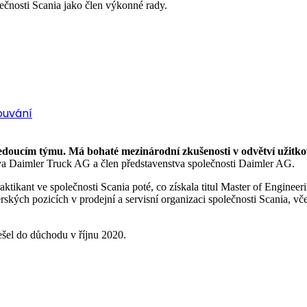
ečnosti Scania jako člen výkonné rady.
ouvání
edoucím týmu. Má bohaté mezinárodní zkušenosti v odvětví užitkový
a Daimler Truck AG a člen představenstva společnosti Daimler AG.
aktikant ve společnosti Scania poté, co získala titul Master of Engin
ých pozicích v prodejní a servisní organizaci společnosti Scania, včet
ešel do důchodu v říjnu 2020.