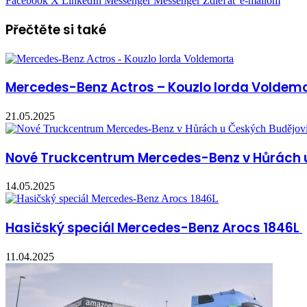
Facebook
X
LinkedIn
Messenger
Messenger
Zdieľať e-mailom
Přečtěte si také
Mercedes-Benz Actros – Kouzlo lorda Voldem
21.05.2025
Nové Truckcentrum Mercedes-Benz v Hůrách 
14.05.2025
Hasičský speciál Mercedes-Benz Arocs 1846L
11.04.2025