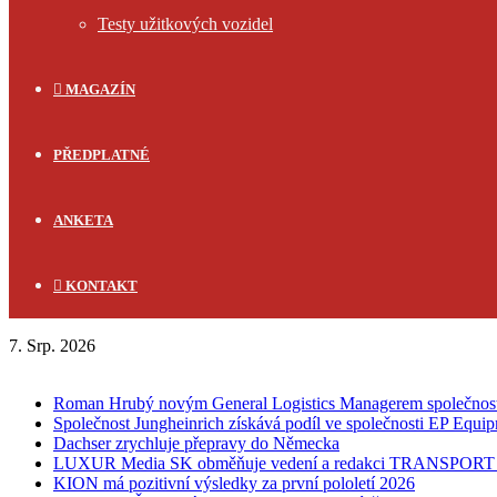
Testy užitkových vozidel
MAGAZÍN
PŘEDPLATNÉ
ANKETA
KONTAKT
7. Srp. 2026
FLASH NEWS
Roman Hrubý novým General Logistics Managerem společnos
Společnost Jungheinrich získává podíl ve společnosti EP Equi
Dachser zrychluje přepravy do Německa
LUXUR Media SK obměňuje vedení a redakci TRANSPOR
KION má pozitivní výsledky za první pololetí 2026