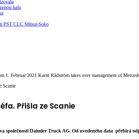
lizovala
zenou halu
ka
ti PST CLC Mitsui-Soko
 1. Februar 2021 Karin Rådström takes over management of Mercede
e Scanie
a. Přišla ze Scanie
stva společnosti Daimler Truck AG. Od uvedeného data přebírá o