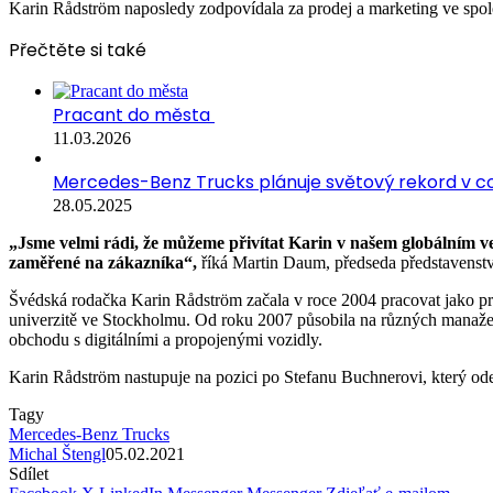
Karin Rådström naposledy zodpovídala za prodej a marketing ve spol
Přečtěte si také
Pracant do města
11.03.2026
Mercedes-Benz Trucks plánuje světový rekord v c
28.05.2025
„Jsme velmi rádi, že můžeme přivítat Karin v našem globálním v
zaměřené na zákazníka“,
říká Martin Daum, předseda představenstv
Švédská rodačka Karin Rådström začala v roce 2004 pracovat jako pr
univerzitě ve Stockholmu. Od roku 2007 působila na různých manažersk
obchodu s digitálními a propojenými vozidly.
Karin Rådström nastupuje na pozici po Stefanu Buchnerovi, který od
Tagy
Mercedes-Benz Trucks
Michal Štengl
05.02.2021
Sdílet