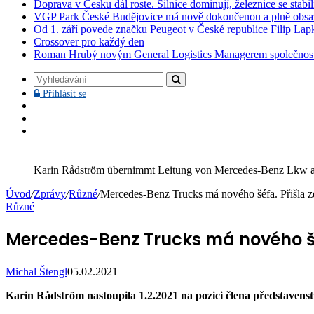
Doprava v Česku dál roste. Silnice dominují, železnice se stabi
VGP Park České Budějovice má nově dokončenou a plně obsa
Od 1. září povede značku Peugeot v České republice Filip Lap
Crossover pro každý den
Roman Hrubý novým General Logistics Managerem společnos
Vyhledávání
Přihlásit
Přihlásit se
se
Facebook
YouTube
Instagram
Karin Rådström übernimmt Leitung von Mercedes-Benz Lkw am
Úvod
/
Zprávy
/
Různé
/
Mercedes-Benz Trucks má nového šéfa. Přišla z
Různé
Mercedes-Benz Trucks má nového šéf
Michal Štengl
05.02.2021
Karin Rådström nastoupila 1.2.2021 na pozici člena představen