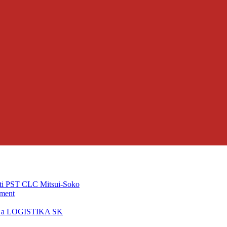
ti PST CLC Mitsui-Soko
pment
T a LOGISTIKA SK