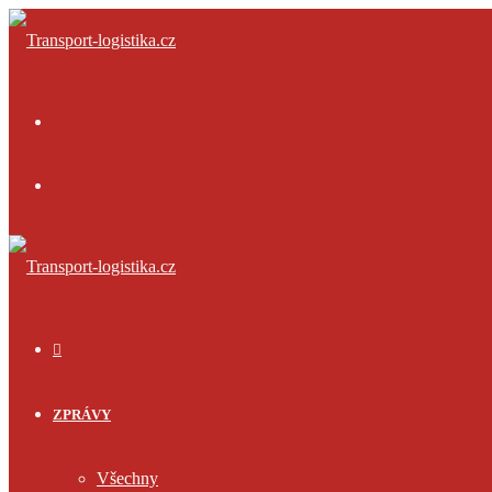
Menu
Přihlásit
se
ÚVOD
ZPRÁVY
Všechny