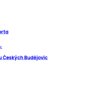
orta
u Českých Budějovic