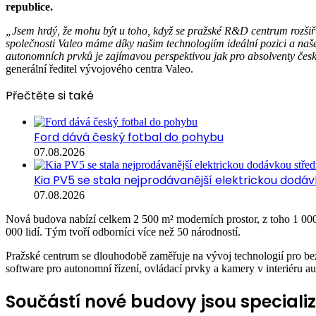
republice.
„Jsem hrdý, že mohu být u toho, když se pražské R&D centrum rozšiř
společnosti Valeo máme díky našim technologiím ideální pozici a naše
autonomních prvků je zajímavou perspektivou jak pro absolventy českýc
generální ředitel vývojového centra Valeo.
Přečtěte si také
Ford dává český fotbal do pohybu
07.08.2026
Kia PV5 se stala nejprodávanější elektrickou dodávk
07.08.2026
Nová budova nabízí celkem 2 500 m² moderních prostor, z toho 1 000
000 lidí. Tým tvoří odborníci více než 50 národností.
Pražské centrum se dlouhodobě zaměřuje na vývoj technologií pro bezp
software pro autonomní řízení, ovládací prvky a kamery v interiéru a
Součástí nové budovy jsou speciali