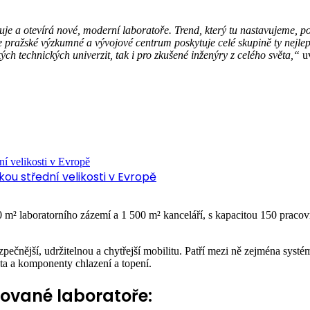
uje a otevírá nové, moderní laboratoře. Trend, který tu nastavujeme,
 pražské výzkumné a vývojové centrum poskytuje celé skupině ty nejlepš
h technických univerzit, tak i pro zkušené inženýry z celého světa,“
uv
ou střední velikosti v Evropě
 m² laboratorního zázemí a 1 500 m² kanceláří, s kapacitou 150 praco
ečnější, udržitelnou a chytřejší mobilitu. Patří mezi ně zejména systé
uta a komponenty chlazení a topení.
zované laboratoře: