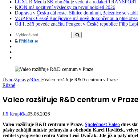
LUXUR Media SK obměňuje vedení a redakci TRANSPOR
KION má pozitivní výsledky za první pololetí 2026
Doprava v Česku dál roste. Silnice dominují, železnice se stabi
VGP Park České Budějovice má nově dokončenou a plně obsa
Od 1. září povede značku Peugeot v České republice Filip Lap
Vyhledávání
Přihlásit
Přihlásit se
se
Facebook
YouTube
Instagram
Úvod
/
Zprávy
/
Různé
/
Valeo rozšiřuje R&D centrum v Praze
Různé
Valeo rozšiřuje R&D centrum v Praz
Jiří Krupička
05.06.2026
Valeo rozšiřuje R&D centrum v Praze.
Společnost Valeo
dnes sla
pásky zahájili ministr průmyslu a obchodu Karel Havlíček, velvy
ředitel vývojového centra Valeo Leoš Dvořák. Jde již o pátý obj