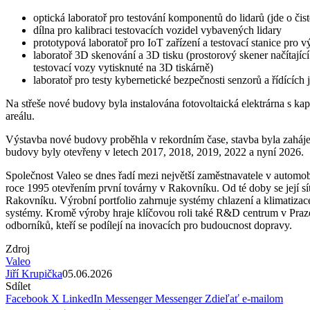
optická laboratoř pro testování komponentů do lidarů (jde o čisté
dílna pro kalibraci testovacích vozidel vybavených lidary
prototypová laboratoř pro IoT zařízení a testovací stanice pro v
laboratoř 3D skenování a 3D tisku (prostorový skener načítající
testovací vozy vytisknuté na 3D tiskárně)
laboratoř pro testy kybernetické bezpečnosti senzorů a řídícíc
Na střeše nové budovy byla instalována fotovoltaická elektrárna s kap
areálu.
Výstavba nové budovy proběhla v rekordním čase, stavba byla zaháj
budovy byly otevřeny v letech 2017, 2018, 2019, 2022 a nyní 2026.
Společnost Valeo se dnes řadí mezi největší zaměstnavatele v automo
roce 1995 otevřením první továrny v Rakovníku. Od té doby se její sí
Rakovníku. Výrobní portfolio zahrnuje systémy chlazení a klimatizace
systémy. Kromě výroby hraje klíčovou roli také R&D centrum v Praz
odborníků, kteří se podílejí na inovacích pro budoucnost dopravy.
Zdroj
Valeo
Jiří Krupička
05.06.2026
Sdílet
Facebook
X
LinkedIn
Messenger
Messenger
Zdieľať e-mailom