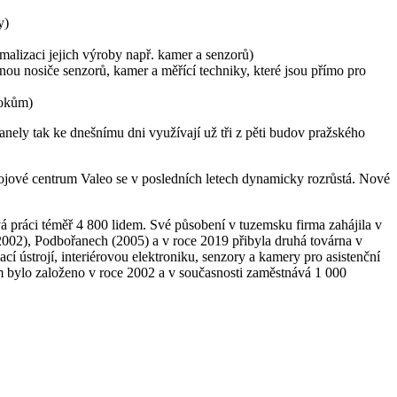
y)
imalizaci jejich výroby např. kamer a senzorů)
hnou nosiče senzorů, kamer a měřící techniky, které jsou přímo pro
tokům)
anely tak ke dnešnímu dni využívají už tři z pěti budov pražského
jové centrum Valeo se v posledních letech dynamicky rozrůstá. Nové
á práci téměř 4 800 lidem. Své působení v tuzemsku firma zahájila v
(2002), Podbořanech (2005) a v roce 2019 přibyla druhá továrna v
í ústrojí, interiérovou elektroniku, senzory a kamery pro asistenční
 bylo založeno v roce 2002 a v současnosti zaměstnává 1 000