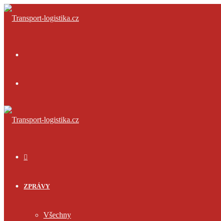
Menu
Přihlásit
se
ÚVOD
ZPRÁVY
Všechny