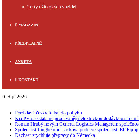
Testy užitkových vozidel
MAGAZÍN
PŘEDPLATNÉ
ANKETA
KONTAKT
9. Srp. 2026
FLASH NEWS
Ford dává český fotbal do pohybu
Kia PV5 se stala nejprodávanější elektrickou dodávkou střední 
Roman Hrubý novým General Logistics Managerem společnos
Společnost Jungheinrich získává podíl ve společnosti EP Equi
Dachser zrychluje přepravy do Německa