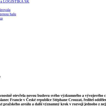
T a LOGISTIKA SK
lizovala
zenou halu
ka
e
vnostně otevřela novou budovu svého výzkumného a vývojového c
slanec Francie v České republice Stéphane Crouzat, ředitel odděl
ekt pražského areálu a další významný krok v rozvoji jednoho z ne