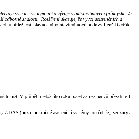
 potvrzuje současnou dynamiku vývoje v automobilovém průmyslu. Ve
í odborné znalosti. Rozšíření ukazuje, že vývoj asistenčních a
edl u příležitosti slavnostního otevření nové budovy Leoš Dvořák,
vních míst. V průběhu letošního roku počet zaměstnanců přesáhne 1
my ADAS (pozn. pokročilé asistenční systémy pro řidiče), senzory a