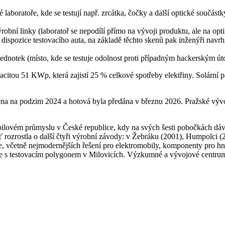
 laboratoře, kde se testují např. zrcátka, čočky a další optické součástk
ýrobní linky (laboratoř se nepodílí přímo na vývoji produktu, ale na opt
 dispozice testovacího auta, na základě těchto skenů pak inženýři navr
h jednotek (místo, kde se testuje odolnost proti případným hackerským ú
acitou 51 KWp, která zajistí 25 % celkové spotřeby elektřiny. Solární p
ena na podzim 2024 a hotová byla předána v březnu 2026. Pražské vývo
bilovém průmyslu v České republice, kdy na svých šesti pobočkách dáv
ť rozrostla o další čtyři výrobní závody: v Žebráku (2001), Humpolci 
, včetně nejmodernějších řešení pro elektromobily, komponenty pro hnac
e s testovacím polygonem v Milovicích. Výzkumné a vývojové centrum