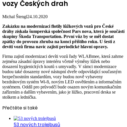
vozy Českých drah
Michal Štengl
24.10.2020
Zakázku na modernizaci flotily lůžkových vozů pro České
dráhy získala šumperská společnost Pars nova, která je součástí
skupiny Škoda Transportation. První vůz by se měl dostat
zpátky do provozu zhruba na konci příštího roku. U šesti z
devíti vozů firma navíc zajistí periodické hlavní opravy.
Firma zajistí modernizaci devíti vozů řady WLABmee, která zahrne
zejména zásadní úpravy interiéru včetně výměny lůžek nebo
dosazení hygienických koutů s umyvadly. V rámci modernizace
budou také dosazeny nové nástupní dveře odpovídající současným
bezpečnostním standardům, vozy budou nově vybaveny
bezdrátovým systém Wi-fi, novým LED osvětlením a informačním
systémem. Oddíl pro průvodčí bude osazen novým komunikačním
zařízením a dalším vybavením, jako je lůžko, pracovní deska se
stolkem a lednička.
Přečtěte si také
53 nových trolejbusů