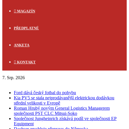
MAGAZÍN
PŘEDPLATNÉ
ANKETA
KONTAKT
7. Srp. 2026
FLASH NEWS
Ford dává český fotbal do pohybu
Kia PV5 se stala nejprodávanější elektrickou dodávkou
střední velikosti v Evropě
Roman Hrubý novým General Logistics Managerem
společnosti PST CLC Mitsui-Soko
Společnost Jungheinrich získává podíl ve společnosti EP
Equipment
Dachser zrychluje přepravy do Německa