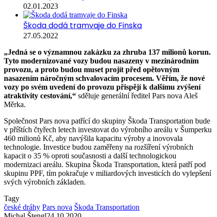
02.01.2023
Škoda dodá tramvaje do Finska
27.05.2022
„Jedná se o významnou zakázku za zhruba 137 milionů korun.
Tyto modernizované vozy budou nasazeny v mezinárodním
provozu, a proto budou muset projít před opětovným
nasazením náročným schvalovacím procesem. Věřím, že nové
vozy po svém uvedení do provozu přispějí k dalšímu zvýšení
atraktivity cestování,“
sděluje generální ředitel Pars nova Aleš
Měrka.
Společnost Pars nova patřící do skupiny Škoda Transportation bude
v příštích čtyřech letech investovat do výrobního areálu v Šumperku
460 milionů Kč, aby navýšila kapacitu výroby a inovovala
technologie. Investice budou zaměřeny na rozšíření výrobních
kapacit o 35 % oproti současnosti a další technologickou
modernizaci areálu. Skupina Škoda Transportation, která patří pod
skupinu PPF, tím pokračuje v miliardových investicích do vylepšení
svých výrobních základen.
Tagy
české dráhy
Pars nova
Škoda Transportation
Michal Štengl
24.10.2020