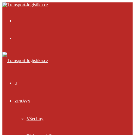
Menu
Přihlásit
se
ÚVOD
ZPRÁVY
Všechny