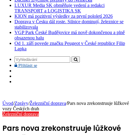
LUXUR Media SK obměňuje vedení a redakci
TRANSPORT a LOGISTIKA SK
KION má pozitivní výsledky za první pololetí 2026
Doprava v Česku dál roste. Silnice dominují, železnice se
stabilizovala
VGP Park České Budějovice má nově dokončenou a plně
obsazenou halu
Od 1. září povede značku Peugeot v České republice Filip
Lapka
Vyhledávání
Přihlásit
Přihlásit se
se
Facebook
YouTube
Instagram
Úvod
/
Zprávy
/
Železniční doprava
/
Pars nova zrekonstruuje lůžkové
vozy Českých drah
Železniční doprava
Pars nova zrekonstruuje lůžkové