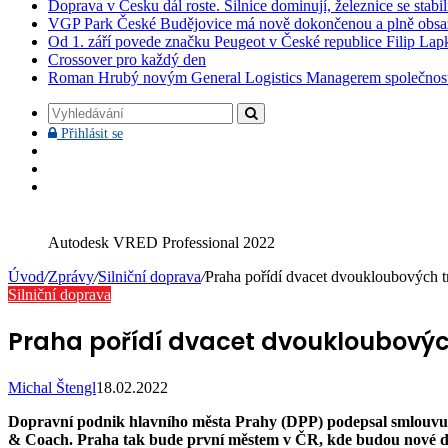
Doprava v Česku dál roste. Silnice dominují, železnice se stabi
VGP Park České Budějovice má nově dokončenou a plně obsa
Od 1. září povede značku Peugeot v České republice Filip Lap
Crossover pro každý den
Roman Hrubý novým General Logistics Managerem společnos
Vyhledávání
Přihlásit
Přihlásit se
se
Facebook
YouTube
Instagram
Autodesk VRED Professional 2022
Úvod
/
Zprávy
/
Silniční doprava
/
Praha pořídí dvacet dvoukloubových tr
Silniční doprava
Praha pořídí dvacet dvoukloubových 
Michal Štengl
18.02.2022
Dopravní podnik hlavního města Prahy (DPP) podepsal smlouvu n
& Coach. Praha tak bude první městem v ČR, kde budou nové dvo