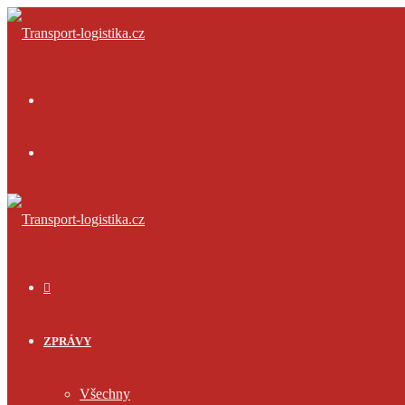
Menu
Přihlásit
se
ÚVOD
ZPRÁVY
Všechny