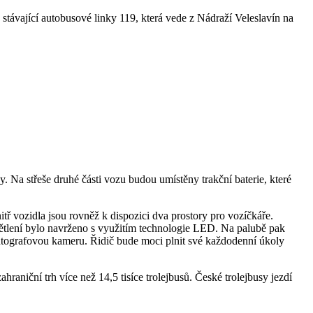
ávající autobusové linky 119, která vede z Nádraží Veleslavín na
Na střeše druhé části vozu budou umístěny trakční baterie, které
tř vozidla jsou rovněž k dispozici dva prostory pro vozíčkáře.
osvětlení bylo navrženo s využitím technologie LED. Na palubě pak
antografovou kameru. Řidič bude moci plnit své každodenní úkoly
aniční trh více než 14,5 tisíce trolejbusů. České trolejbusy jezdí