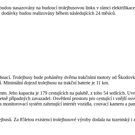
ou nasazovány na budoucí trolejbusovou linku v rámci elektrifikace st
 a dodávky budou realizovány během následujících 24 měsíců.
hnací. Trolejbusy bude poháněny dvěma trakčními motory od Škodovky. 
 Minimální dojezd trolejbusu na trakční baterie je 11 km.
. Jeho kapacita je 179 cestujících na palubě, z toho 54 sedících. Uvni
včetně případných zavazadel. Osvětlení prostoru pro cestující i vnější 
a monitorovací systém zahrnující interiér vozidla, couvací kameru a p
sů. Za 85letou existenci trolejbusové výroby dodala na tuzemský i zahr