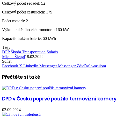
Celkový počet sedadel: 52
Celkový počet cestujících: 179
Počet motorů: 2
Výkon trakčního elektromotoru: 160 kW
Kapacita trakční baterie: 60 kWh
Tagy
DPP
Škoda Transportation
Solaris
Michal Štengl
18.02.2022
Sdílet
Facebook
X
LinkedIn
Messenger
Messenger
Zdieľať e-mailom
Přečtěte si také
DPD v Česku poprvé použila termovizní kamer
02.09.2024