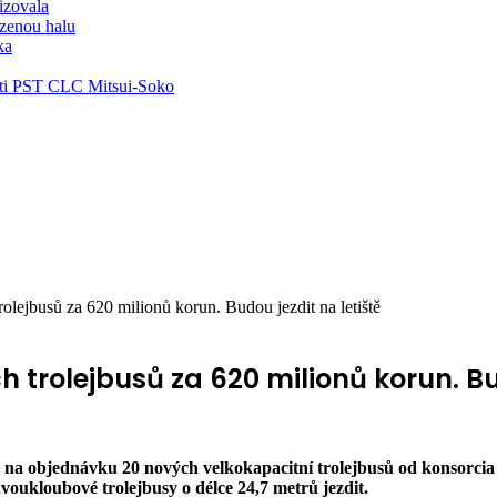
lizovala
zenou halu
ka
ti PST CLC Mitsui-Soko
olejbusů za 620 milionů korun. Budou jezdit na letiště
trolejbusů za 620 milionů korun. Bud
a objednávku 20 nových velkokapacitní trolejbusů od konsorcia 
ukloubové trolejbusy o délce 24,7 metrů jezdit.