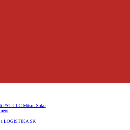
ti PST CLC Mitsui-Soko
pment
T a LOGISTIKA SK