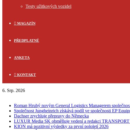
Testy užitkových vozidel
MAGAZÍN
PŘEDPLATNÉ
ANKETA
KONTAKT
6. Srp. 2026
FLASH NEWS
Roman Hrubý novým General Logistics Managerem společnos
Společnost Jungheinrich získává podíl ve společnosti EP Equi
Dachser zrychluje přepravy do Německa
LUXUR Media SK obměňuje vedení a redakci TRANSPOR
KION má pozitivní výsledky za první pololetí 2026