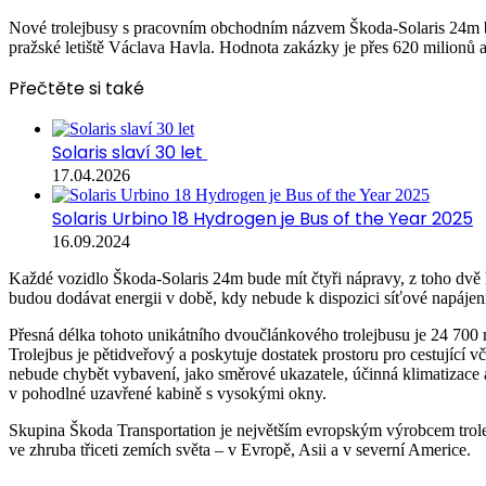
Nové trolejbusy s pracovním obchodním názvem Škoda-Solaris 24m bud
pražské letiště Václava Havla. Hodnota zakázky je přes 620 milionů
Přečtěte si také
Solaris slaví 30 let
17.04.2026
Solaris Urbino 18 Hydrogen je Bus of the Year 2025
16.09.2024
Každé vozidlo Škoda-Solaris 24m bude mít čtyři nápravy, z toho dvě 
budou dodávat energii v době, kdy nebude k dispozici síťové napájení.
Přesná délka tohoto unikátního dvoučlánkového trolejbusu je 24 700 mm
Trolejbus je pětidveřový a poskytuje dostatek prostoru pro cestující 
nebude chybět vybavení, jako směrové ukazatele, účinná klimatizace 
v pohodlné uzavřené kabině s vysokými okny.
Skupina Škoda Transportation je největším evropským výrobcem trolejbu
ve zhruba třiceti zemích světa – v Evropě, Asii a v severní Americe.