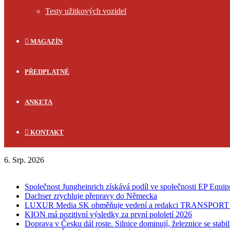
Testy užitkových vozidel
MAGAZÍN
PŘEDPLATNÉ
ANKETA
KONTAKT
6. Srp. 2026
FLASH NEWS
Společnost Jungheinrich získává podíl ve společnosti EP Equi
Dachser zrychluje přepravy do Německa
LUXUR Media SK obměňuje vedení a redakci TRANSPOR
KION má pozitivní výsledky za první pololetí 2026
Doprava v Česku dál roste. Silnice dominují, železnice se stabi