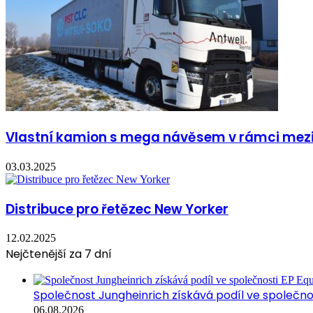
Vlastní kamion s mega návěsem v rámci mez
03.03.2025
Distribuce pro řetězec New Yorker
12.02.2025
Nejčtenější za 7 dní
Společnost Jungheinrich získává podíl ve společn
06.08.2026