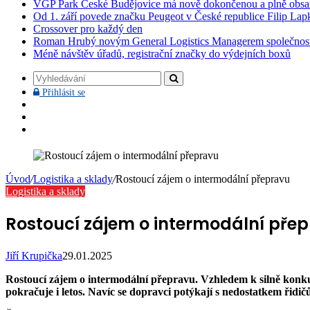
VGP Park České Budějovice má nově dokončenou a plně obsa
Od 1. září povede značku Peugeot v České republice Filip Lap
Crossover pro každý den
Roman Hrubý novým General Logistics Managerem společnos
Méně návštěv úřadů, registrační značky do výdejních boxů
Vyhledávání
Přihlásit
Přihlásit se
se
Facebook
YouTube
Instagram
Úvod
/
Logistika a sklady
/
Rostoucí zájem o intermodální přepravu
Logistika a sklady
Rostoucí zájem o intermodální pře
Jiří Krupička
29.01.2025
Rostoucí zájem o intermodální přepravu.
Vzhledem k silně konku
pokračuje i letos. Navíc se dopravci potýkají s nedostatkem řidič