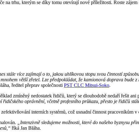
če na trhu, kterým se díky tomu otevírají nové příležitosti. Roste záj
nes stále více zajímají o to, jakou uhlíkovou stopu svou činností způso
ě mnohem větší zřetel. Lze předpokládat, že kamionová doprava bude z
láha, ředitel přeprav společnosti
PST CLC Mitsui-Soko
.
příklad zmíněný nedostatek řidičů, který se dlouhodobě nedaří řešit a
ní řidičského oprávnění, včetně profesního průkazu, přesto je řidičů stá
fektivňování interních systémů, což usnadní činnost pracovníkům v op
onalován.
„Intenzivně sledujeme možnosti, které do našeho byznysu přináš
cesů,“
říká Jan Bláha.