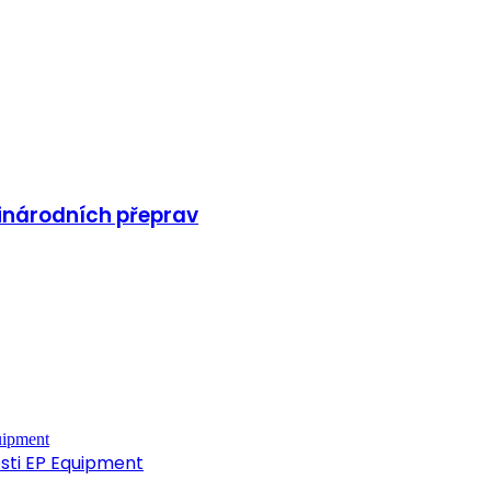
inárodních přeprav
osti EP Equipment