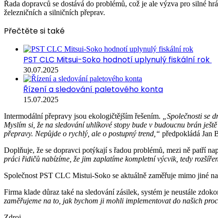
Řada dopravců se dostává do problémů, což je ale výzva pro silné hrá
železničních a silničních přeprav.
Přečtěte si také
PST CLC Mitsui-Soko hodnotí uplynulý fiskální rok
30.07.2025
Řízení a sledování paletového konta
15.07.2025
Intermodální přepravy jsou ekologičtějším řešením.
„Společnosti se d
Myslím si, že na sledování uhlíkové stopy bude v budoucnu brán ješt
přepravy. Nepůjde o rychlý, ale o postupný trend,“
předpokládá Jan B
Doplňuje, že se dopravci potýkají s řadou problémů, mezi ně patří na
práci řidičů nabízíme, že jim zaplatíme kompletní výcvik, tedy rozšíře
Společnost PST CLC Mistui-Soko se aktuálně zaměřuje mimo jiné na ze
Firma klade důraz také na sledování zásilek, systém je neustále zdok
zaměřujeme na to, jak bychom ji mohli implementovat do našich pro
Zdroj