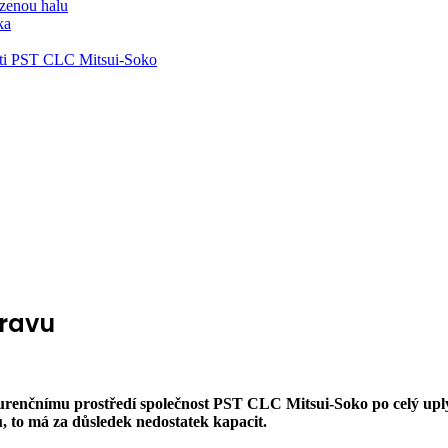
zenou halu
ka
ti PST CLC Mitsui-Soko
pravu
renčnímu prostředí společnost PST CLC Mitsui-Soko po celý uply
ů, to má za důsledek nedostatek kapacit.