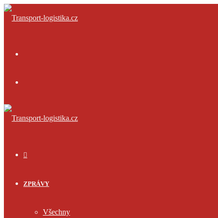
Menu
Přihlásit
se
ÚVOD
ZPRÁVY
Všechny