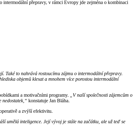
em o intermodální přepravy, v rámci Evropy jde zejména o kombinaci
bují. Také to nahrává rostoucímu zájmu o intermodální přepravy.
 hlediska objemů klesat a mnohem více porostou intermodální
ni pobídkami a motivačními programy.
„V naší společnosti zájemcům o
le nedostatek,“
konstatuje Jan Bláha.
erativě a zvýší efektivitu.
í umělá inteligence. Její vývoj je stále na začátku, ale už teď se