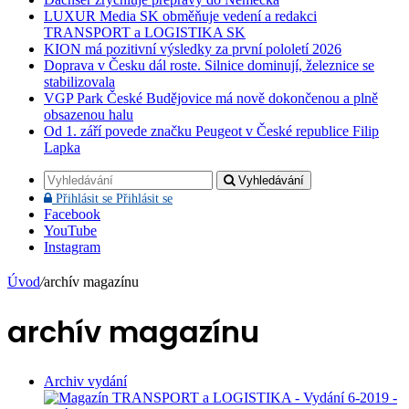
LUXUR Media SK obměňuje vedení a redakci
TRANSPORT a LOGISTIKA SK
KION má pozitivní výsledky za první pololetí 2026
Doprava v Česku dál roste. Silnice dominují, železnice se
stabilizovala
VGP Park České Budějovice má nově dokončenou a plně
obsazenou halu
Od 1. září povede značku Peugeot v České republice Filip
Lapka
Vyhledávání
Přihlásit se
Přihlásit se
Facebook
YouTube
Instagram
Úvod
/
archív magazínu
archív magazínu
Archiv vydání