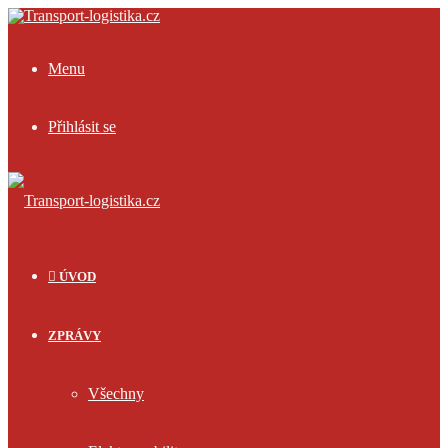
Menu
Přihlásit se
ÚVOD
ZPRÁVY
Všechny