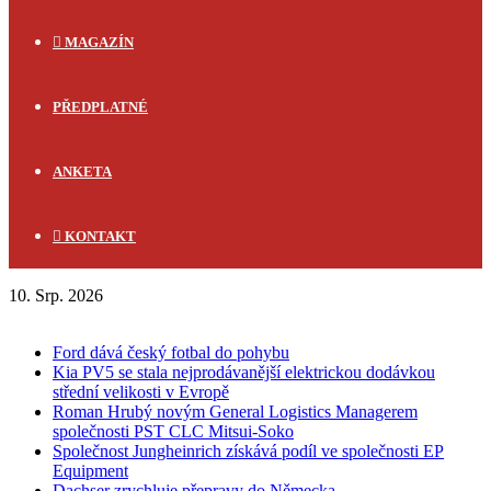
MAGAZÍN
PŘEDPLATNÉ
ANKETA
KONTAKT
10. Srp. 2026
FLASH NEWS
Ford dává český fotbal do pohybu
Kia PV5 se stala nejprodávanější elektrickou dodávkou
střední velikosti v Evropě
Roman Hrubý novým General Logistics Managerem
společnosti PST CLC Mitsui-Soko
Společnost Jungheinrich získává podíl ve společnosti EP
Equipment
Dachser zrychluje přepravy do Německa