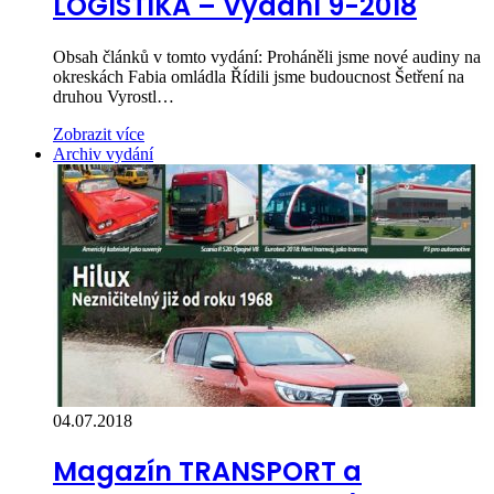
LOGISTIKA – Vydání 9-2018
Obsah článků v tomto vydání: Proháněli jsme nové audiny na
okreskách Fabia omládla Řídili jsme budoucnost Šetření na
druhou Vyrostl…
Zobrazit více
Archiv vydání
04.07.2018
Magazín TRANSPORT a