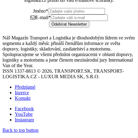
logistika.cz přímo do vaší e-mailové schránky.
Jméno
*
E-mail
*
Odebírat Newsletter
Náš Magazín Transport a Logistika je dlouhodobým lídrem ve svém
segmentu a každý měsíc přináší čtenářům informace ze světa
dopravy, logistiky, skladování, zasilatelství a motorismu.
Spolupracujeme se všemi předními organizacemi v oblasti dopravy,
logistiky a motorismu a jsme členem mezinárodní jury International
Van of the Year.
ISSN 1337-8813 © 2026, TRANSPORT.SK, TRANSPORT-
LOGISTIKA.CZ - LUXUR MEDIA SK, S.R.O.
Předplatné
Inzerce
Kontakt
Facebook
YouTube
Instagram
Back to top button