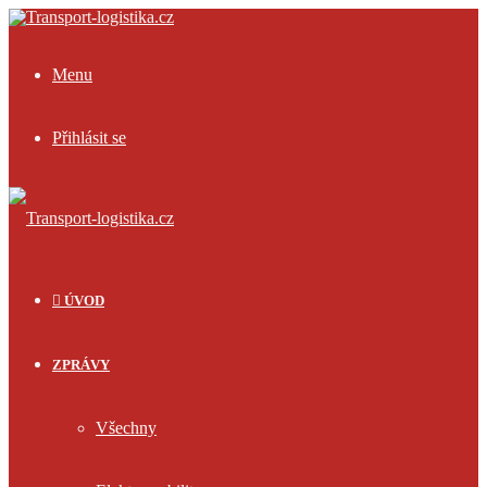
Menu
Přihlásit se
ÚVOD
ZPRÁVY
Všechny