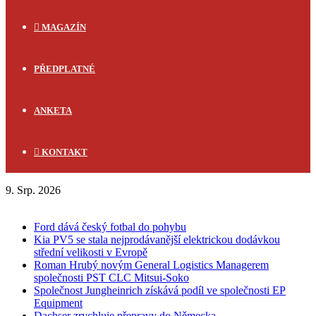
MAGAZÍN
PŘEDPLATNÉ
ANKETA
KONTAKT
9. Srp. 2026
FLASH NEWS
Ford dává český fotbal do pohybu
Kia PV5 se stala nejprodávanější elektrickou dodávkou
střední velikosti v Evropě
Roman Hrubý novým General Logistics Managerem
společnosti PST CLC Mitsui-Soko
Společnost Jungheinrich získává podíl ve společnosti EP
Equipment
Dachser zrychluje přepravy do Německa