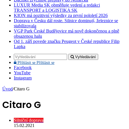
LUXUR Media SK obměňuje vedení a redakci
TRANSPORT a LOGISTIKA SK
KION má pozitivní výsledky za první pololetí 2026
Doprava v Česku dál roste. Silnice dominují, železnice se
stabilizovala
VGP Park České Budějovice má nově dokončenou a plně
obsazenou halu
Od 1. září povede značku Peugeot v České republice Filip
Lapka
Vyhledávání
Přihlásit se
Přihlásit se
Facebook
YouTube
Instagram
Úvod
/
Citaro G
Citaro G
Silniční doprava
15.02.2021