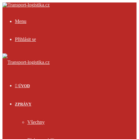
Menu
Přihlásit se
ÚVOD
ZPRÁVY
Všechny