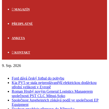
MAGAZÍN
PŘEDPLATNÉ
ANKETA
KONTAKT
9. Srp. 2026
FLASH NEWS
Ford dává český fotbal do pohybu
Kia PV5 se stala nejprodávanější elektrickou dodávkou
střední velikosti v Evropě
Roman Hrubý novým General Logistics Managerem
společnosti PST CLC Mitsui-Soko
Společnost Jungheinrich získává podíl ve společnosti EP
Equipment
Dachser zrychluje přepravy do Německa