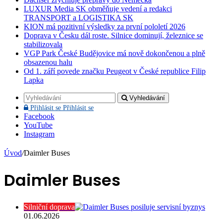
LUXUR Media SK obměňuje vedení a redakci
TRANSPORT a LOGISTIKA SK
KION má pozitivní výsledky za první pololetí 2026
Doprava v Česku dál roste. Silnice dominují, železnice se
stabilizovala
VGP Park České Budějovice má nově dokončenou a plně
obsazenou halu
Od 1. září povede značku Peugeot v České republice Filip
Lapka
Vyhledávání
Přihlásit se
Přihlásit se
Facebook
YouTube
Instagram
Úvod
/
Daimler Buses
Daimler Buses
Silniční doprava
01.06.2026