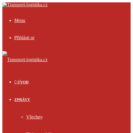
Menu
Přihlásit se
ÚVOD
ZPRÁVY
Všechny