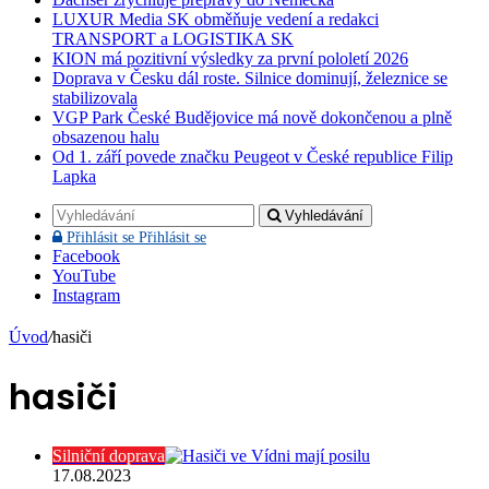
LUXUR Media SK obměňuje vedení a redakci
TRANSPORT a LOGISTIKA SK
KION má pozitivní výsledky za první pololetí 2026
Doprava v Česku dál roste. Silnice dominují, železnice se
stabilizovala
VGP Park České Budějovice má nově dokončenou a plně
obsazenou halu
Od 1. září povede značku Peugeot v České republice Filip
Lapka
Vyhledávání
Přihlásit se
Přihlásit se
Facebook
YouTube
Instagram
Úvod
/
hasiči
hasiči
Silniční doprava
17.08.2023