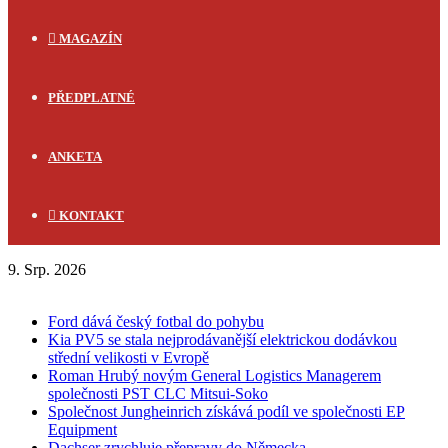
MAGAZÍN
PŘEDPLATNÉ
ANKETA
KONTAKT
9. Srp. 2026
FLASH NEWS
Ford dává český fotbal do pohybu
Kia PV5 se stala nejprodávanější elektrickou dodávkou
střední velikosti v Evropě
Roman Hrubý novým General Logistics Managerem
společnosti PST CLC Mitsui-Soko
Společnost Jungheinrich získává podíl ve společnosti EP
Equipment
Dachser zrychluje přepravy do Německa