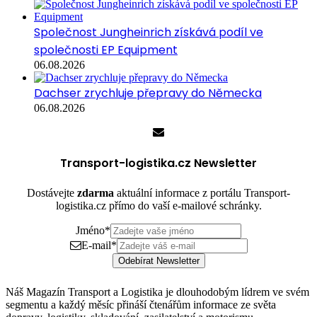
Společnost Jungheinrich získává podíl ve
společnosti EP Equipment
06.08.2026
Dachser zrychluje přepravy do Německa
06.08.2026
Transport-logistika.cz Newsletter
Dostávejte
zdarma
aktuální informace z portálu Transport-
logistika.cz přímo do vaší e-mailové schránky.
Jméno
*
E-mail
*
Odebírat Newsletter
Náš Magazín Transport a Logistika je dlouhodobým lídrem ve svém
segmentu a každý měsíc přináší čtenářům informace ze světa