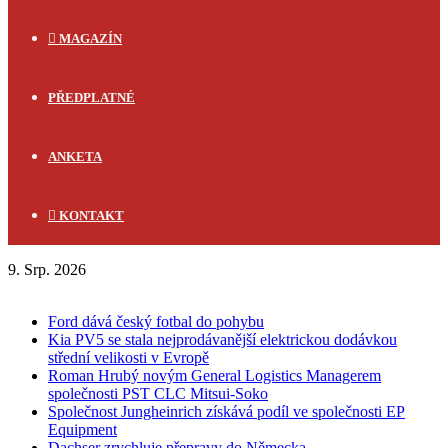
MAGAZÍN
PŘEDPLATNÉ
ANKETA
KONTAKT
9. Srp. 2026
FLASH NEWS
Ford dává český fotbal do pohybu
Kia PV5 se stala nejprodávanější elektrickou dodávkou
střední velikosti v Evropě
Roman Hrubý novým General Logistics Managerem
společnosti PST CLC Mitsui-Soko
Společnost Jungheinrich získává podíl ve společnosti EP
Equipment
Dachser zrychluje přepravy do Německa