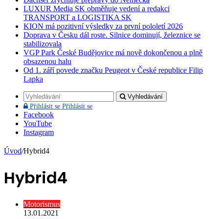
LUXUR Media SK obměňuje vedení a redakci
TRANSPORT a LOGISTIKA SK
KION má pozitivní výsledky za první pololetí 2026
Doprava v Česku dál roste. Silnice dominují, železnice se
stabilizovala
VGP Park České Budějovice má nově dokončenou a plně
obsazenou halu
Od 1. září povede značku Peugeot v České republice Filip
Lapka
Vyhledávání
Přihlásit se
Přihlásit se
Facebook
YouTube
Instagram
Úvod
/
Hybrid4
Hybrid4
Motorismus
13.01.2021