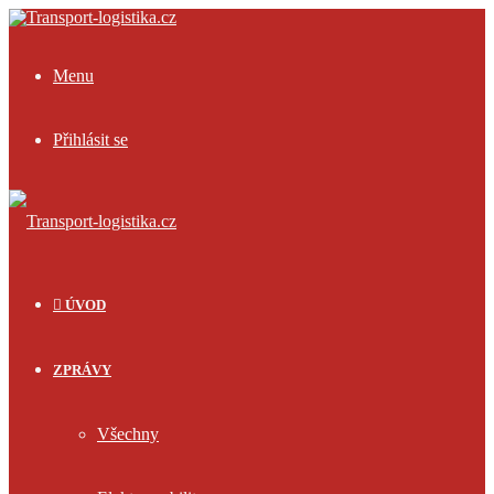
Menu
Přihlásit se
ÚVOD
ZPRÁVY
Všechny